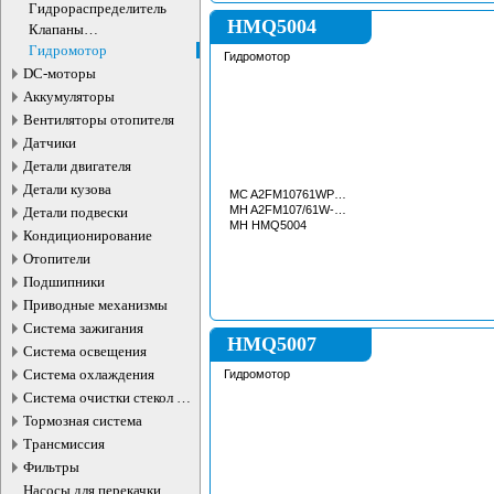
Гидрораспределитель
HMQ5004
Клапаны
электромагнитные
Гидромотор
Гидромотор
DC-моторы
Аккумуляторы
Вентиляторы отопителя
Датчики
Детали двигателя
Детали кузова
MC A2FM10761WPZB010
MH A2FM107/61W-PZB010
Детали подвески
MH HMQ5004
Кондиционирование
Отопители
Подшипники
Приводные механизмы
Система зажигания
HMQ5007
Система освещения
Система охлаждения
Гидромотор
Система очистки стекол и
фар
Тормозная система
Трансмиссия
Фильтры
Насосы для перекачки