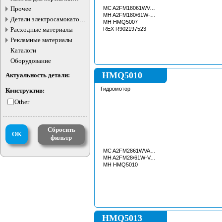
жидкостей
Прочее
MC A2FM18061WVAB027
MH A2FM180/61W-VAB027
Детали электросамокатов и
MH HMQ5007
электротранспорта
Расходные материалы
REX R902197523
Рекламные материалы
Каталоги
Оборудование
HMQ5010
Актуальность детали:
Гидромотор
Конструктив:
Other
Сбросить
OK
фильтр
MC A2FM2861WVAB040
MH A2FM28/61W-VAB040
MH HMQ5010
HMQ5013