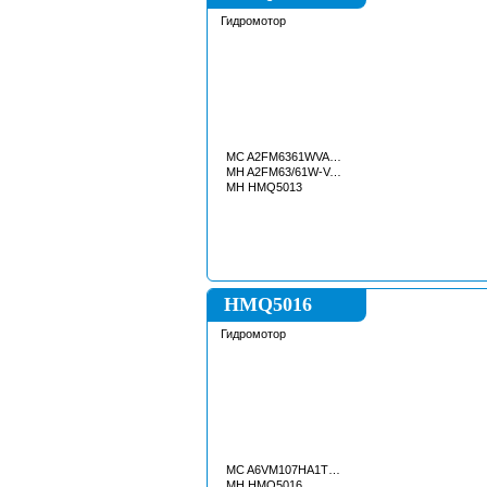
Гидромотор
MC A2FM6361WVAB192JSK
MH A2FM63/61W-VAB192J-SK
MH HMQ5013
HMQ5016
Гидромотор
MC A6VM107HA1T63WXAB370ASK
MH HMQ5016