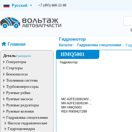
Русский
+7 (495) 660-22-00
▾
Гидромотор
Главная
Каталог
Гидравлика спецтехники
Гид
HMQ5001
Деталь:
(раскрыть)
Генераторы
Гидромотор
Стартеры
Бензонасосы
Топливная система
Турбокомпрессоры
Рулевые рейки
Рулевые насосы
MC A2FE16061WVZL100
MH A2FE160/61W-VZL100
Рулевые редукторы
MH HMQ5001
Рулевые колонки
REX R909427288
Гидравлика спецтехники
Насосы гидравлические
Гидроцилиндры