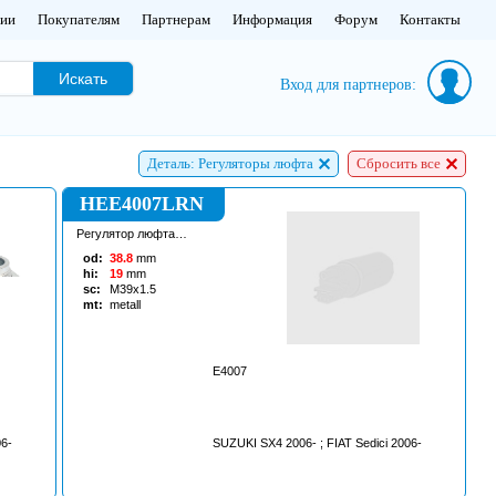
нии
Покупателям
Партнерам
Информация
Форум
Контакты
Искать
Вход для партнеров:
Деталь: Регуляторы люфта
Сбросить все
HEE4007LRN
Регулятор люфта
рулевой рейки
od:
38.8
mm
hi:
19
mm
sc:
M39x1.5
mt:
metall
E4007
06-
SUZUKI SX4 2006- ; FIAT Sedici 2006-