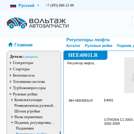
Русский
+7 (495) 660-22-00
▾
Регуляторы люфта
Главная
Каталог
Рулевые рейки
Поджим, 
HEE4001LR
Деталь:
(раскрыть)
Генераторы
Регулятор люфта
рулевой рейки
Стартеры
Бензонасосы
Топливная система
Турбокомпрессоры
Рулевые рейки
Комплектующие
E4001
MH HEE4001LR
Ремкомплекты рулевой
рейки
Штоки р/рейки
Валы первичные
CITROEN C2 2003-
Поджим, регулировка
2002-2009
рулевые рейки
Поджимки
Регуляторы люфта