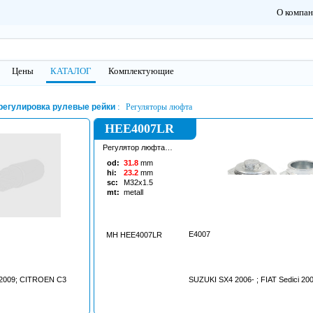
О компа
Цены
КАТАЛОГ
Комплектующие
регулировка рулевые рейки
Регуляторы люфта
HEE4007LR
Регулятор люфта
рулевой рейки
od:
31.8
mm
hi:
23.2
mm
sc:
M32x1.5
mt:
metall
E4007
MH HEE4007LR
2009; CITROEN C3
SUZUKI SX4 2006- ; FIAT Sedici 20