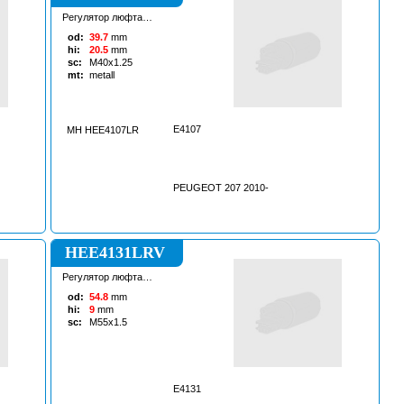
Регулятор люфта
рулевой рейки
od:
39.7
mm
hi:
20.5
mm
sc:
M40x1.25
mt:
metall
E4107
MH HEE4107LR
PEUGEOT 207 2010-
HEE4131LRV
Регулятор люфта
рулевой рейки
od:
54.8
mm
hi:
9
mm
sc:
M55x1.5
E4131