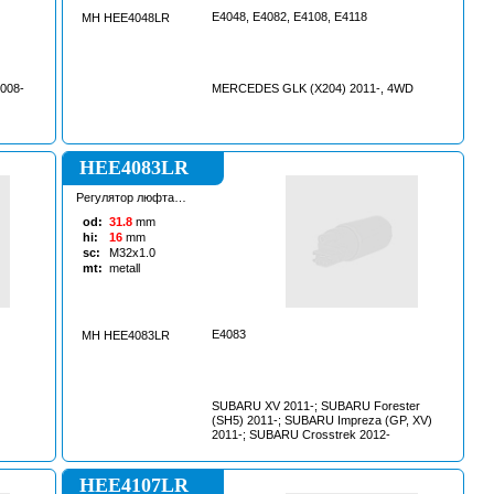
E4048, E4082, E4108, E4118
MH HEE4048LR
2008-
MERCEDES GLK (X204) 2011-, 4WD
HEE4083LR
Регулятор люфта
рулевой рейки
od:
31.8
mm
hi:
16
mm
sc:
M32x1.0
mt:
metall
E4083
MH HEE4083LR
SUBARU XV 2011-; SUBARU Forester
(SH5) 2011-; SUBARU Impreza (GP, XV)
2011-; SUBARU Crosstrek 2012-
HEE4107LR