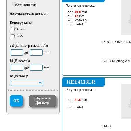
Оборудование
Регулятор люфта
рулевой рейки
od:
49.8
mm
Актуальность детали:
hi:
12
mm
sc:
M50x1.5
Конструктив:
mt:
metall
Other
TRW
E4091, E4152, E415
od
(Диаметр внешний)
:
до:
mm
hi
(Высота)
:
FORD Mustang 201
до:
mm
sc
(Резьба)
:
HEE4113LR
Регулятор люфта
рулевой рейки
Сбросить
hi:
21.5
mm
OK
фильтр
mt:
metall
E4113