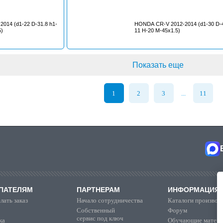
014 (d1-22 D-31.8 h1-
HONDA CR-V 2012-2014 (d1-30 D-4
5)
11 H-20 M-45x1.5)
Показать еще
1
2
3
11
...
ПАТЕЛЯМ
ПАРТНЕРАМ
ИНФОРМАЦИЯ
лать заказ
Начало сотрудничества
Каталоги производ
Собственный
Форум
сервис под ключ
ка
Обучающие матер