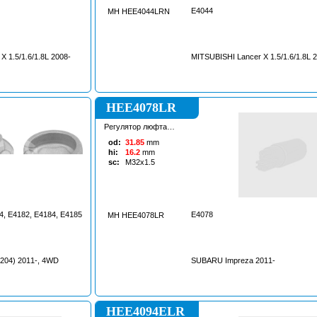
E4044
MH HEE4044LRN
 1.5/1.6/1.8L 2008-
MITSUBISHI Lancer X 1.5/1.6/1.8L 
HEE4078LR
Регулятор люфта
рулевой рейки
od:
31.85
mm
hi:
16.2
mm
sc:
M32x1.5
4, E4182, E4184, E4185
E4078
MH HEE4078LR
04) 2011-, 4WD
SUBARU Impreza 2011-
HEE4094ELR