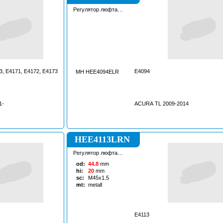
Регулятор люфта
рулевой рейки
3, E4171, E4172, E4173
E4094
MH HEE4094ELR
1-
ACURA TL 2009-2014
HEE4113LRN
Регулятор люфта
рулевой рейки
od:
44.8
mm
hi:
20
mm
sc:
M45x1.5
mt:
metall
E4113