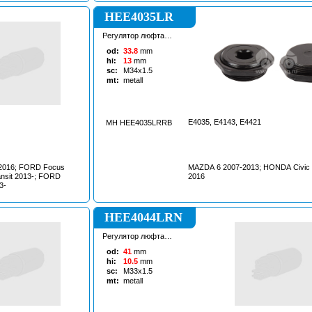
HEE4035LR
Регулятор люфта
рулевой рейки
od:
33.8
mm
hi:
13
mm
sc:
M34x1.5
mt:
metall
E4035, E4143, E4421
MH HEE4035LRRB
2016; FORD Focus
MAZDA 6 2007-2013; HONDA Civic 
ansit 2013-; FORD
2016
3-
HEE4044LRN
Регулятор люфта
рулевой рейки
od:
41
mm
hi:
10.5
mm
sc:
M33x1.5
mt:
metall