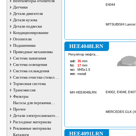
Вентиляторы отопителя
E4044
Датчики
Детали двигателя
Детали кузова
MITSUBISHI Lancer X
Детали подвески
Кондиционирование
Отопители
Подшипники
HEE4048LRN
Приводные механизмы
Регулятор люфта
Система зажигания
рулевой рейки
od:
35
mm
Система освещения
hi:
17
mm
sc:
M45x1.5
Система охлаждения
mt:
metall
Система очистки стекол и
фар
Тормозная система
Трансмиссия
E4002, E4048, E407
MH HEE4048LRN
Фильтры
Насосы для перекачки
жидкостей
Прочее
MERCEDES GLK (X2
Детали электросамокатов и
электротранспорта
Расходные материалы
Рекламные материалы
HEE4091LRN
Каталоги