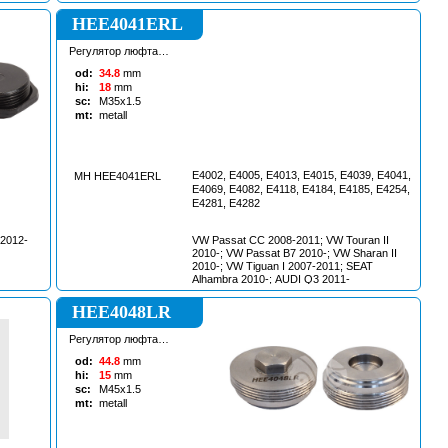
HEE4041ERL
Регулятор люфта
рулевой рейки
od:
34.8
mm
hi:
18
mm
sc:
M35x1.5
mt:
metall
E4002, E4005, E4013, E4015, E4039, E4041,
MH HEE4041ERL
E4069, E4082, E4118, E4184, E4185, E4254,
E4281, E4282
2012-
VW Passat CC 2008-2011; VW Touran II
2010-; VW Passat B7 2010-; VW Sharan II
2010-; VW Tiguan I 2007-2011; SEAT
Alhambra 2010-; AUDI Q3 2011-
HEE4048LR
Регулятор люфта
рулевой рейки
od:
44.8
mm
hi:
15
mm
sc:
M45x1.5
mt:
metall