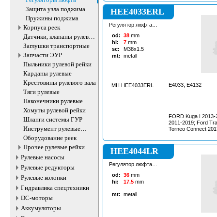
Защита узла поджима
HEE4033ERL
Пружины поджима
Регулятор люфта
Корпуса реек
рулевой рейки
od:
38
mm
Датчики, клапаны рулевой
hi:
7
mm
рейки
Заглушки транспортные
sc:
M38x1.5
Запчасти ЭУР
mt:
metall
Пыльники рулевой рейки
Карданы рулевые
Крестовины рулевого вала
E4033, E4132
MH HEE4033ERL
Тяги рулевые
Наконечники рулевые
Хомуты рулевой рейки
FORD Kuga I 2013-
Шланги системы ГУР
2011-2019; Ford Tr
Инструмент рулевые
Torneo Connect 201
рейки
Оборудование реек
Прочее рулевые рейки
HEE4044LR
Рулевые насосы
Регулятор люфта
Рулевые редукторы
рулевой рейки
od:
36
mm
Рулевые колонки
hi:
17.5
mm
Гидравлика спецтехники
mt:
metall
DC-моторы
Аккумуляторы