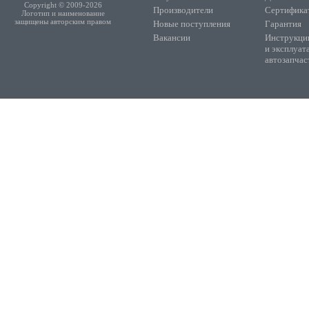
Copyright © 2009-2026
Производители
Сертифика
Логотип и наименование
защищены авторским правом
Новые поступления
Гарантия
Вакансии
Инструкции
и эксплуат
автозапчас