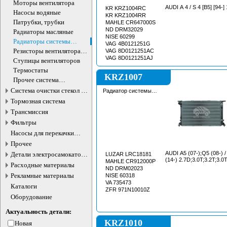
бачка
Моторы вентилятора
AUDI A 4 / S 4 [B5] [94-] 
KR KRZ1004RC
Насосы водяные
KR KRZ1004RR
Патрубки, трубки
MAHLE CR647000S
ND DRM32029
Радиаторы масляные
NISE 60299
Радиаторы системы
VAG 4B0121251G
охлаждения
Резисторы вентилятора
VAG 8D0121251AC
охлаждения
VAG 8D0121251AJ
Ступицы вентиляторов
Термостаты
KRZ1007
Прочее система
охлаждения
Система очистки стекол и
Радиатор системы
охлаждения
фар
Тормозная система
Трансмиссия
Фильтры
Насосы для перекачки
жидкостей
Прочее
AUDI A5 (07-);Q5 (08-
Детали электросамокатов и
LUZAR LRC18181
(14-) 2.7D;3.0T;3.2T;3.0
электротранспорта
MAHLE CR912000P
Расходные материалы
ND DRM02023
Рекламные материалы
NISE 60318
VA 735473
Каталоги
ZFR 971N10010Z
Оборудование
Актуальность детали:
KRZ1010
Новая