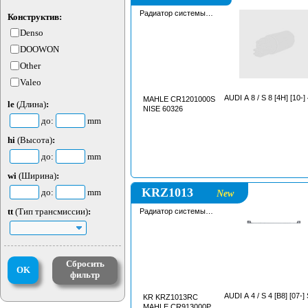
Радиатор системы
Конструктив:
охлаждения
Denso
DOOWON
Other
Valeo
AUDI A 8 / S 8 [4H] [10-]
MAHLE CR1201000S
le
(Длина)
:
NISE 60326
до:
mm
hi
(Высота)
:
до:
mm
wi
(Ширина)
:
KRZ1013
до:
mm
New
tt
(Тип трансмиссии)
:
Радиатор системы
охлаждения
Сбросить
OK
фильтр
AUDI A 4 / S 4 [B8] [07-]
KR KRZ1013RC
MAHLE CR913000P