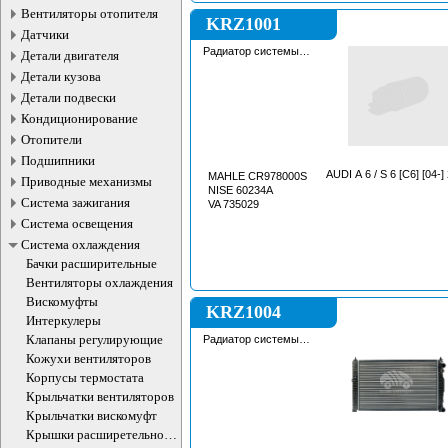
Вентиляторы отопителя
KRZ1001
Датчики
Радиатор системы
Детали двигателя
охлаждения
Детали кузова
Детали подвески
Кондиционирование
Отопители
Подшипники
AUDI A 6 / S 6 [C6] [04-] 
MAHLE CR978000S
Приводные механизмы
NISE 60234A
Система зажигания
VA 735029
Система освещения
Система охлаждения
Бачки расширительные
Вентиляторы охлаждения
Вискомуфты
KRZ1004
Интеркулеры
Клапаны регулирующие
Радиатор системы
охлаждения
Кожухи вентиляторов
Корпусы термостата
Крыльчатки вентиляторов
Крыльчатки вискомуфт
Крышки расширетельного