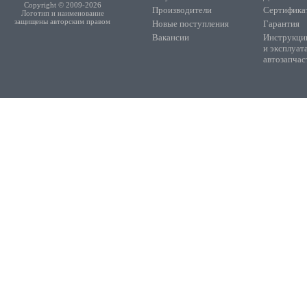
Copyright © 2009-2026
Производители
Сертифика
Логотип и наименование
защищены авторским правом
Новые поступления
Гарантия
Вакансии
Инструкции
и эксплуат
автозапчас