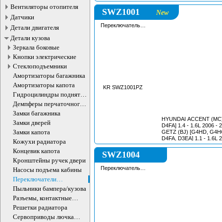
Вентиляторы отопителя
SWZ1001
New
Датчики
Переключатель
Детали двигателя
подрулевой
Детали кузова
Зеркала боковые
Кнопки электрические
Стеклоподъемники
Амортизаторы багажника
Амортизаторы капота
KR SWZ1001PZ
Гидроцилиндры поднятия
кабины
Демпферы перчаточного
ящика
Замки багажника
HYUNDAI ACCENT (MC)
Замки дверей
D4FA] 1.4 - 1.6L 2006 -
Замки капота
GETZ (BJ) [G4HD, G4H
D4FA, D3EA] 1.1 - 1.6L 2
Кожухи радиатора
PICANTO (SA) [G4HC, 
Концевик капота
G4HG, G4LA, D3FA] 0.9 -
SWZ1004
KIA RIO II (JB) [G4EE, 
Кронштейны ручек двери
1.6L 2005 - 2011 /
Переключатель
Насосы подъема кабины
подрулевой
Переключатели
подрулевые
Пыльники бампера/кузова
Разъемы, контактные
группы
Решетки радиатора
Сервоприводы лючка