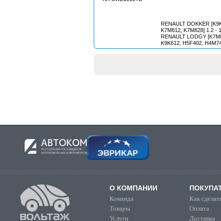
RENAULT DOKKER [K9K
K7M812, K7M828] 1.2 - 1
RENAULT LODGY [K7M8
K9K612, H5F402, H4M740]
/ RENAULT LOGAN II [D
H4B408, D4F732, K9K61
K4M842] 1.2 - 1.6L 2012
LOGAN MCV II [D4F732,
K9K626, H4B400, H4B408]
RENAULT SANDERO [K7J
- 1.6L 2009 - / RENAUL
[K9K612, D4F732, H4B4
K9K626] 1.2 - 1.6L 2012 -
О КОМПАНИИ
ПОКУПА
Команда
Как сделать
Товары
Оплата
Услуги
Доставка