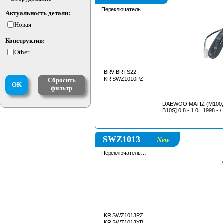
2013 CHEVROLET VOLT
Переключатель
Актуальность детали:
подрулевой
Новая
Конструктив:
Other
BRV BRTS22
KR SWZ1010PZ
Сбросить
OK
фильтр
DAEWOO MATIZ (M100, 
B10S] 0.8 - 1.0L 1998 - /
SWZ1013
New
Переключатель
подрулевой
KR SWZ1013PZ
KR SWZ1013YB