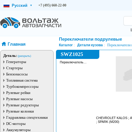
Русский
+7 (495) 660-22-00
▾
Переключатели подрулевые
Главная
Каталог
Детали кузова
Переключатели 
SWZ1025
Деталь:
(раскрыть)
Генераторы
Переключатель
регулировки зеркал
Стартеры
Бензонасосы
Топливная система
Турбокомпрессоры
Рулевые рейки
Рулевые насосы
Рулевые редукторы
Рулевые колонки
Гидравлика спецтехники
CHEVROLET KALOS ; AV
; SPARK (M200)
DC-моторы
Аккумуляторы