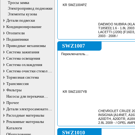
бензобака
Тросы замка
KR SWZ1004PZ
Электропривод подножки
Элементы кузова
Детали подвески
DAEWOO NUBIRA (KLAN
Кондиционирование
T18SED] 1.6 - 1.8L 200
LACETTI (J200) [F16D3,
Отопители
2003 - 2008 /
Подшипники
SWZ1007
Приводные механизмы
Система зажигания
Переключатель
подрулевой
Система освещения
Система охлаждения
Система очистки стекол и
фар
Тормозная система
Трансмиссия
Фильтры
KR SWZ1007YB
Насосы для перекачки
жидкостей
Прочее
Детали электросамокатов и
CHEVROLET CRUZE 2012
электротранспорта
Расходные материалы
INSIGNIA [A14NET, A16
A20DTH, A20DTR, A18XE
Рекламные материалы
2.8L 2009 - / OPEL AMP
2012 - / BUICK ALLURE
Каталоги
LACROSSE 2010-2013
SWZ1010
Оборудование
CAMARO 2010-2012 C