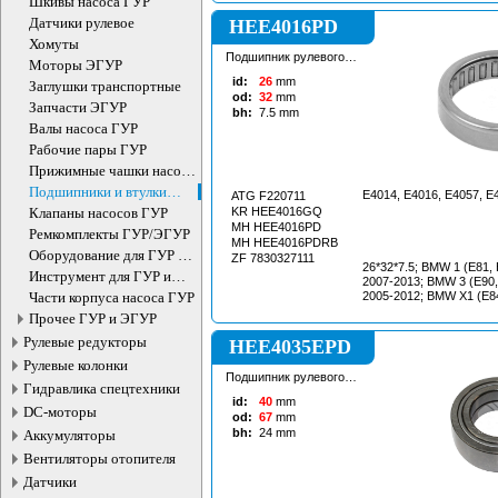
Шкивы насоса ГУР
Датчики рулевое
HEE4016PD
Хомуты
Подшипник рулевого
Моторы ЭГУР
агрегата
id:
26
mm
Заглушки транспортные
od:
32
mm
Запчасти ЭГУР
bh:
7.5
mm
Валы насоса ГУР
Рабочие пары ГУР
Прижимные чашки насоса
ГУР
Подшипники и втулки
E4014, E4016, E4057, E
ATG F220711
рулевого редуктора
Клапаны насосов ГУР
KR HEE4016GQ
MH HEE4016PD
Ремкомплекты ГУР/ЭГУР
MH HEE4016PDRB
Оборудование для ГУР и
ZF 7830327111
26*32*7.5; BMW 1 (E81, 
ЭУР
Инструмент для ГУР и
2007-2013; BMW 3 (E90,
ЭУР
Части корпуса насоса ГУР
2005-2012; BMW X1 (E8
Прочее ГУР и ЭГУР
Рулевые редукторы
HEE4035EPD
Рулевые колонки
Подшипник рулевого
Гидравлика спецтехники
агрегата
id:
40
mm
DC-моторы
od:
67
mm
bh:
24
mm
Аккумуляторы
Вентиляторы отопителя
Датчики