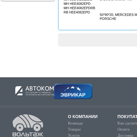
MH HEE4082EPD
MH HEE4082EPDRB
RB HEE4082EPD
50*90*20; MERCEDES M
PORSCHE
О КОМПАНИИ
ПОКУПА
Команда
Как сделать
Товары
Оплата
Услуги
Доставка