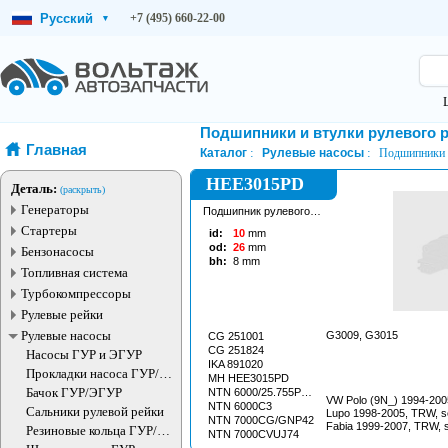
Русский
+7 (495) 660-22-00
▾
Подшипники и втулки рулевого 
Главная
Каталог
Рулевые насосы
Подшипники и
HEE3015PD
Деталь:
(раскрыть)
Генераторы
Подшипник рулевого
агрегата
Стартеры
id:
10
mm
od:
26
mm
Бензонасосы
bh:
8
mm
Топливная система
Турбокомпрессоры
Рулевые рейки
Рулевые насосы
G3009, G3015
CG 251001
CG 251824
Насосы ГУР и ЭГУР
IKA 891020
Прокладки насоса ГУР/
MH HEE3015PD
ЭГУР
Бачок ГУР/ЭГУР
NTN 6000/25.755PX39
VW Polo (9N_) 1994-200
NTN 6000C3
Сальники рулевой рейки
Lupo 1998-2005, TRW, 
NTN 7000CG/GNP42
Fabia 1999-2007, TRW, 
Резиновые кольца ГУР/
NTN 7000CVUJ74
ЭГУР