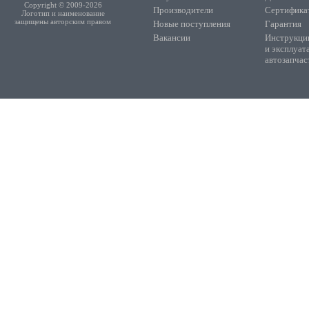
Copyright © 2009-2026
Производители
Сертифика
Логотип и наименование
защищены авторским правом
Новые поступления
Гарантия
Вакансии
Инструкции
и эксплуат
автозапчас