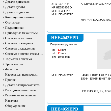
Детали двигателя
ATGE4053, E4035, HN
ATG 64210141
Детали кузова
KR HEE4035GQ
MH E4035EPD
Детали подвески
MH HEE4035EPD
Кондиционирование
40*67*24; MAZDA 6 200
Отопители
Подшипники
Приводные механизмы
HEE4042EPD
Система зажигания
Система освещения
Подшипник рулевого
агрегата
Система охлаждения
id:
13
mm
Система очистки стекол и
od:
21
mm
bh:
10.95
mm
фар
Тормозная система
Трансмиссия
Фильтры
Насосы для перекачки
E4040, E4042, E4052, E
MH HEE4042EPD
жидкостей
E4084, E4085, E4087, E
Прочее
Детали электросамокатов и
электротранспорта
Расходные материалы
LEXUS IS, GS, RX; TOY
Рекламные материалы
Каталоги
Оборудование
HEE4059EPD