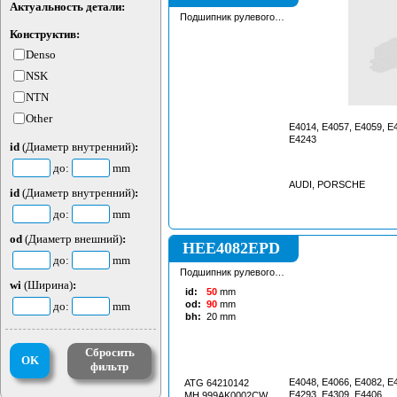
Актуальность детали:
Подшипник рулевого
агрегата
Конструктив:
Denso
NSK
NTN
Other
E4014, E4057, E4059, E
E4243
id
(Диаметр внутренний)
:
до:
mm
AUDI, PORSCHE
id
(Диаметр внутренний)
:
до:
mm
od
(Диаметр внешний)
:
HEE4082EPD
до:
mm
Подшипник рулевого
агрегата
wi
(Ширина)
:
id:
50
mm
od:
90
mm
до:
mm
bh:
20
mm
Сбросить
OK
фильтр
E4048, E4066, E4082, E
ATG 64210142
E4293, E4309, E4406
MH 999AK0002CW