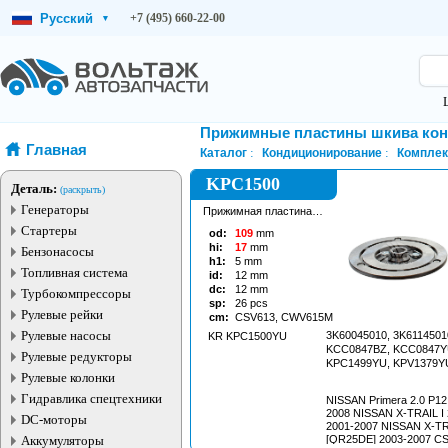
Русский
+7 (495) 660-22-00
▾
Прижимные пластины шкива ко
Главная
Каталог
Кондиционирование
Комплек
KPC1500
Деталь:
(раскрыть)
Генераторы
Прижимная пластина
шкива кондиционера
Стартеры
od:
109
mm
hi:
17
mm
Бензонасосы
h1:
5
mm
Топливная система
id:
12
mm
dc:
12
mm
Турбокомпрессоры
sp:
26
pcs
Рулевые рейки
cm:
CSV613, CWV615M
Рулевые насосы
3K60045010, 3K6114501
KR KPC1500YU
KCC0847BZ, KCC0847Y
Рулевые редукторы
KPC1499YU, KPV1379Y
Рулевые колонки
Гидравлика спецтехники
NISSAN Primera 2.0 P12 [QR20DE] 2002
2008 NISSAN X-TRAIL I 2.0 T30 [QR20DE]
DC-моторы
2001-2007 NISSAN X-TRAIL I 2.5 T30
Аккумуляторы
[QR25DE] 2003-2007 CSV613 7SBU17