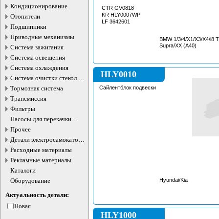
Кондиционирование
CTR GV0818
KR HLY0007WP
Отопители
LF 3642601
Подшипники
Приводные механизмы
BMW 1/3/4/X1/X3/X4/i8 
Supra/XX (A40)
Система зажигания
Система освещения
Система охлаждения
HLY0010
Система очистки стекол и
фар
Тормозная система
Сайлентблок подвески
Трансмиссия
Фильтры
Насосы для перекачки
жидкостей
Прочее
Детали электросамокатов и
электротранспорта
Расходные материалы
Рекламные материалы
Каталоги
Оборудование
Hyundai/Kia
Актуальность детали:
Новая
HLY1000