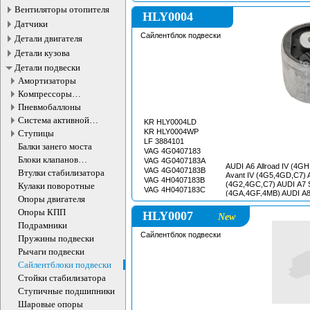
Вентиляторы отопителя
HLY0004
Датчики
Сайлентблок подвески
Детали двигателя
Детали кузова
Детали подвески
Амортизаторы
Компрессоры
пневмоподвески
Пневмобаллоны
Система активной
KR HLY0004LD
стабилизации
KR HLY0004WP
Ступицы
LF 3884101
Балки занего моста
VAG 4G0407183
Блоки клапанов
VAG 4G0407183A
AUDI A6 Allroad IV (4G
пневмоподвески
VAG 4G0407183B
Втулки стабилизатора
Avant IV (4G5,4GD,C7) A
VAG 4H0407183B
(4G2,4GC,C7) AUDI A7 
Кулаки поворотные
VAG 4H0407183C
(4GA,4GF,4MB) AUDI A8 
Опоры двигателя
4HL)
Опоры КПП
HLY0007
New
Подрамники
Сайлентблок подвески
Пружины подвески
Рычаги подвески
Сайлентблоки подвески
Стойки стабилизатора
Ступичные подшипники
Шаровые опоры