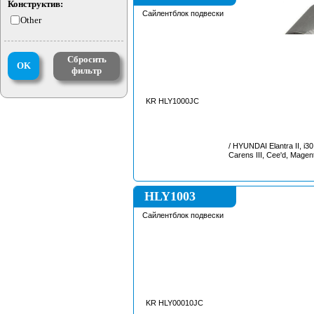
Конструктив:
Сайлентблок подвески
Other
Сбросить
OK
фильтр
KR HLY1000JC
/ HYUNDAI Elantra II, i30
Carens III, Cee'd, Magenti
HLY1003
Сайлентблок подвески
KR HLY00010JC