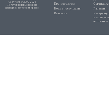
Copyright © 2009-2026
Производители
Сертифика
Логотип и наименование
защищены авторским правом
Новые поступления
Гарантия
Вакансии
Инструкции
и эксплуат
автозапчас