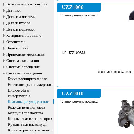
Вентиляторы отопителя
UZZ1006
Датчики
Клапан регулирующий
Детали двигателя
охлаждающей жидкости
Детали кузова
Детали подвески
Кондиционирование
Отопители
Подшипники
KR UZZ1006JJ
Приводные механизмы
Система зажигания
Система освещения
Jeep Cherokee XJ 1991
Система охлаждения
Бачки расширительные
Вентиляторы охлаждения
Вискомуфты
UZZ1010
Интеркулеры
Клапаны регулирующие
Клапан регулирующий
охлаждающей жидкости
Кожухи вентиляторов
Корпусы термостата
Крыльчатки вентиляторов
Крыльчатки вискомуфт
Крышки расширетельного