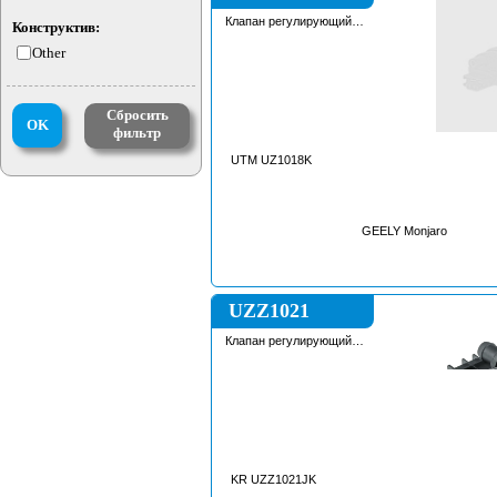
Клапан регулирующий
Конструктив:
охлаждающей жидкости
Other
Сбросить
OK
фильтр
UTM UZ1018K
GEELY Monjaro
UZZ1021
Клапан регулирующий
охлаждающей жидкости
KR UZZ1021JK