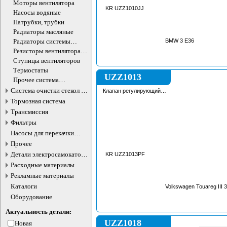
бачка
Моторы вентилятора
KR UZZ1010JJ
Насосы водяные
Патрубки, трубки
Радиаторы масляные
Радиаторы системы
BMW 3 E36
охлаждения
Резисторы вентилятора
охлаждения
Ступицы вентиляторов
Термостаты
UZZ1013
Прочее система
охлаждения
Система очистки стекол и
Клапан регулирующий
охлаждающей жидкости
фар
Тормозная система
Трансмиссия
Фильтры
Насосы для перекачки
жидкостей
Прочее
Детали электросамокатов и
KR UZZ1013PF
электротранспорта
Расходные материалы
Рекламные материалы
Каталоги
Volkswagen Touareg III 3
Оборудование
Актуальность детали:
UZZ1018
Новая