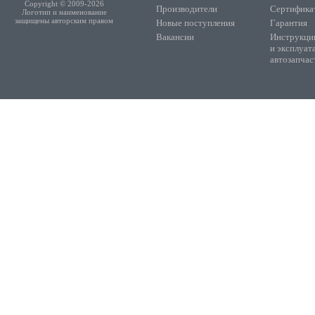
Copyright © 2009-2026
Производители
Сертифика
Логотип и наименование
защищены авторским правом
Новые поступления
Гарантия
Вакансии
Инструкции
и эксплуат
автозапчас