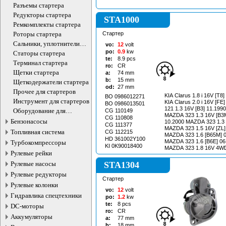
Разъемы стартера
Редукторы стартера
STA1000
Ремкомплекты стартера
Роторы стартера
Стартер
Сальники, уплотнители
vo:
12
volt
,изоляторы стартера
po:
0.9
kw
Статоры стартера
te:
8.9
pcs
Терминал стартера
ro:
CR
Щетки стартера
a:
74
mm
b:
15
mm
Щеткодержатели стартера
od:
27
mm
Прочее для стартеров
KIA Clarus 1.8 i 16V [T8
BO 0986012271
Инструмент для стартеров
KIA Clarus 2.0 i 16V [FE] 07
BO 0986013501
121 1.3 16V [B3] 11.199
Оборудование для
CG 110149
MAZDA 323 1.3 16V [B3M
стартеров
CG 110808
Бензонасосы
10.2000 MAZDA 323 1.3 16V [B3] 10.1996-
CG 111377
MAZDA 323 1.5 16V [ZL]
Топливная система
CG 112215
MAZDA 323 1.6 [B65M] 0
HD 361002Y100
MAZDA 323 1.6 [B6E] 06
Турбокомпрессоры
KI 0K90018400
MAZDA 323 1.8 16V 4WD
Рулевые рейки
07.1994 MAZDA 323 1.8 4WD 06.1991-
05.1994 MAZDA 323 F 1.6 01.2001-05.2004
Рулевые насосы
STA1304
MAZDA 323 F 1.8 16V [B
Рулевые редукторы
03.1993 MAZDA 323 S 1.4 [B3] 01.2001-
Стартер
05.2004 MAZDA 323 S 1.6 01.2001-05.2004
Рулевые колонки
MAZDA B 2200 2.2 [F2L8
vo:
12
volt
MAZDA Demio 1.3 16V [B
Гидравлика спецтехники
po:
1.2
kw
KIA Pride 1.3 [B3] 08.19
te:
8
pcs
DC-моторы
1.5 i 16V [B5] 02.1996-12.1997 K
ro:
CR
1.6 [B6] 09.1993-12.1997 KIA Sephia 1.6 
Аккумуляторы
a:
77
mm
[B6] 01.1995-12.1997 KIA Sportage 2.0 i 16V
b:
18
mm