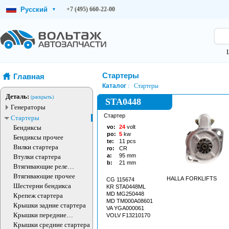
Русский
+7 (495) 660-22-00
▾
Стартеры
Главная
Каталог
Стартеры
Деталь:
(раскрыть)
STA0448
Генераторы
Стартер
Стартеры
Бендиксы
vo:
24
volt
po:
5
kw
Бендиксы прочее
te:
11
pcs
Вилки стартера
ro:
CR
a:
95
mm
Втулки стартера
b:
21
mm
Втягивающие реле
стартера
Втягивающие прочее
HALLA FORKLIFTS
CG 115674
Шестерни бендикса
KR STA0448ML
MD MG250448
Крепеж стартера
MD TM000A08601
Крышки задние стартера
VA YGA000061
Крышки передние
VOLV F13210170
стартера
Крышки средние стартера