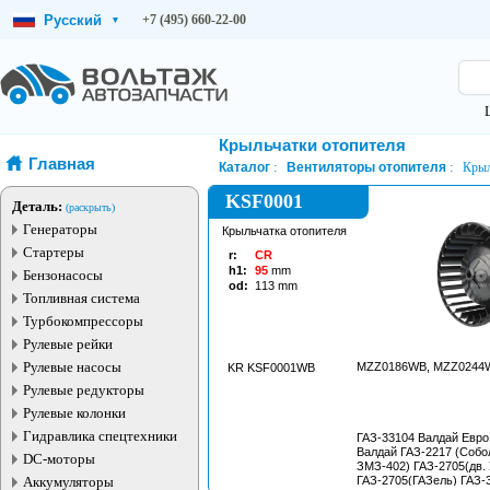
Русский
+7 (495) 660-22-00
▾
Крыльчатки отопителя
Главная
Каталог
Вентиляторы отопителя
Крыл
KSF0001
Деталь:
(раскрыть)
Генераторы
Крыльчатка отопителя
Стартеры
r:
CR
h1:
95
mm
Бензонасосы
od:
113
mm
Топливная система
Турбокомпрессоры
Рулевые рейки
Рулевые насосы
MZZ0186WB, MZZ0244
KR KSF0001WB
Рулевые редукторы
Рулевые колонки
Гидравлика спецтехники
ГАЗ-33104 Валдай Евро
Валдай ГАЗ-2217 (Собол
DC-моторы
ЗМЗ-402) ГАЗ-2705(дв.
Аккумуляторы
ГАЗ-2705(ГАЗель) ГАЗ-