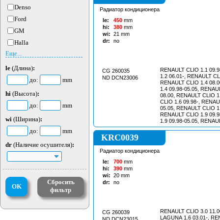
Denso
Радиатор кондиционера
Ford
le:
450
mm
hi:
380
mm
GM
wi:
21
mm
dr:
no
Halla
Еще...
le
(Длина)
:
RENAULT CLIO 1.1 09.
CG 260035
1.2 06.01-, RENAULT CLI
ND DCN23006
до:
mm
RENAULT CLIO 1.4 08.
1.4 09.98-05.05, RENAU
hi
(Высота)
:
08.00, RENAULT CLIO 1
CLIO 1.6 09.98-, RENAU
до:
mm
05.05, RENAULT CLIO 1.
RENAULT CLIO 1.9 09.
wi
(Ширина)
:
1.9 09.98-05.05, RENAUL
RENAULT CLIO 3.0 11.0
до:
mm
KRC0039
dr
(Наличие осушителя)
:
Радиатор кондиционера
le:
700
mm
hi:
390
mm
wi:
20
mm
Сбросить
dr:
no
OK
фильтр
RENAULT CLIO 3.0 11.0
CG 260039
LAGUNA 1.6 03.01-, R
ND DCN23015