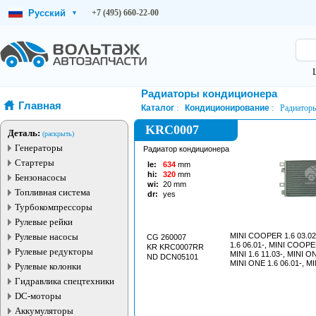
Русский
+7 (495) 660-22-00
▾
Радиаторы кондиционера
Главная
Каталог
Кондиционирование
Радиатор
KRC0007
Деталь:
(раскрыть)
Генераторы
Радиатор кондиционера
Стартеры
le:
634
mm
hi:
320
mm
Бензонасосы
wi:
20
mm
Топливная система
dr:
yes
Турбокомпрессоры
Рулевые рейки
Рулевые насосы
MINI COOPER 1.6 03.0
CG 260007
1.6 06.01-, MINI COOPER
KR KRC0007RR
Рулевые редукторы
MINI 1.6 11.03-, MINI ON
ND DCN05101
MINI ONE 1.6 06.01-, MI
Рулевые колонки
Гидравлика спецтехники
DC-моторы
Аккумуляторы