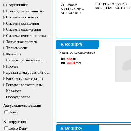
FIAT PUNTO 1.2 02.00-
Подшипники
CG 260026
09.03-, FIAT PUNTO 1.2
KR KRC0026YU
Приводные механизмы
ND DCN09100
Система зажигания
Система освещения
Система охлаждения
Система очистки стекол и
фар
Тормозная система
KRC0029
Трансмиссия
Радиатор кондиционера
Фильтры
le:
498
mm
Насосы для перекачки
hi:
325.4
mm
жидкостей
Прочее
Детали электросамокатов и
электротранспорта
Расходные материалы
Рекламные материалы
Каталоги
Оборудование
Актуальность детали:
Новая
Конструктив:
KRC0035
Delco Remy