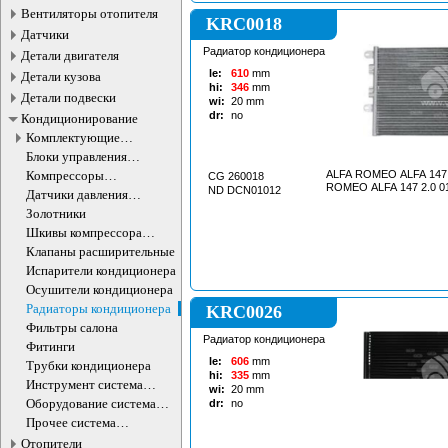
Вентиляторы отопителя
KRC0018
Датчики
Радиатор кондиционера
Детали двигателя
le:
610
mm
Детали кузова
hi:
346
mm
Детали подвески
wi:
20
mm
dr:
no
Кондиционирование
Комплектующие
компрессоров
Блоки управления
кондиционера
кондиционером
Компрессоры
ALFA ROMEO ALFA 147 1
CG 260018
ROMEO ALFA 147 2.0 01
кондиционера
ND DCN01012
Датчики давления
хладагента
Золотники
Шкивы компрессора
кондиционера
Клапаны расширительные
Испарители кондиционера
Осушители кондиционера
Радиаторы кондиционера
KRC0026
Фильтры салона
Радиатор кондиционера
Фитинги
le:
606
mm
Трубки кондиционера
hi:
335
mm
Инструмент система
wi:
20
mm
кондиционирования
Оборудование система
dr:
no
кондиционирования
Прочее система
кондиционирования
Отопители