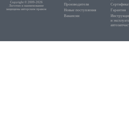
Copyright © 2009-2026
Производители
Сертифика
Логотип и наименование
защищены авторским правом
Новые поступления
Гарантия
Вакансии
Инструкции
и эксплуат
автозапчас