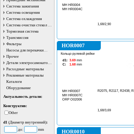
MH HR0004
Система зажигания
MH HR0004C
Система освещения
Система охлаждения
1,68/2,90
Система очистки стекол и
фар
Тормозная система
Трансмиссия
Фильтры
HOR0007
Насосы для перекачки
Кольцо рулевой рейки
жидкостей
Прочее
d1:
3.69
mm
Детали электросамокатов и
C:
1.68
mm
электротранспорта
Расходные материалы
Рекламные материалы
Каталоги
Оборудование
R2075, R2117, R2438, R
MH HR0007
MH HR0007C
Актуальность детали:
ORP O02006
Конструктив:
1,68/3,69
Other
d1
(Диаметр внутренний)
:
до:
mm
HOR0010