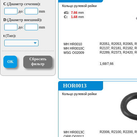
C
(Диаметр сечения)
:
Кольцо рулевой рейки
до:
mm
d1:
7.66
mm
C:
1.68
mm
D
(Диаметр внешний)
:
до:
mm
t
(Тип)
:
R2051, R2053, R2065, R
MH HR0010
R2137, R2181, R2182, R
MH HR0010C
R2289, R2373, R2420, 
MSG O02009
Сбросить
OK
фильтр
1,68/7,66
HOR0013
Кольцо рулевой рейки
R2006, R2100, R2200, 
MH HR0013C
ORP O02012