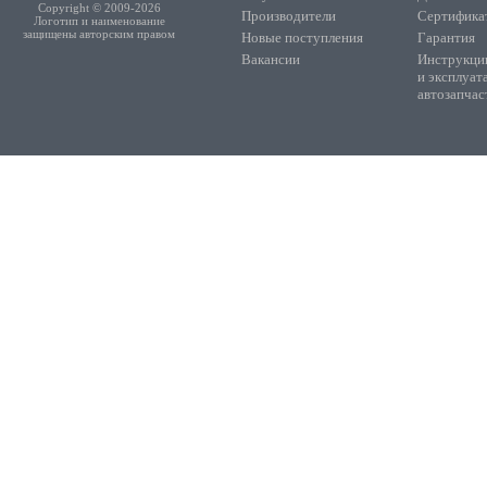
Copyright © 2009-2026
Производители
Сертифика
Логотип и наименование
защищены авторским правом
Новые поступления
Гарантия
Вакансии
Инструкции
и эксплуат
автозапчас