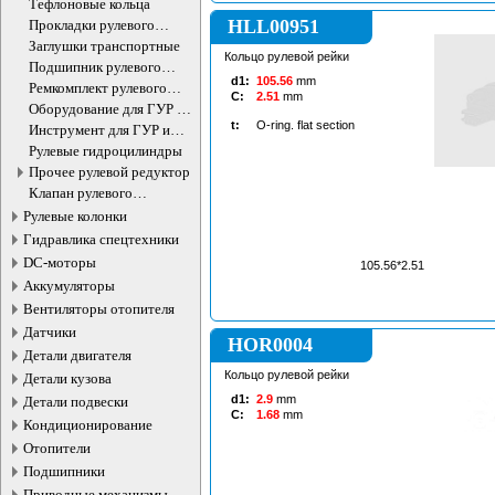
Тефлоновые кольца
HLL00951
Прокладки рулевого
редуктора
Заглушки транспортные
Кольцо рулевой рейки
Подшипник рулевого
d1:
105.56
mm
агрегата
Ремкомплект рулевого
C:
2.51
mm
редуктора
Оборудование для ГУР и
ЭУР
t:
O-ring. flat section
Инструмент для ГУР и
ЭУР
Рулевые гидроцилиндры
Прочее рулевой редуктор
Клапан рулевого
гидроцилиндра
Рулевые колонки
Гидравлика спецтехники
DC-моторы
105.56*2.51
Аккумуляторы
Вентиляторы отопителя
Датчики
HOR0004
Детали двигателя
Кольцо рулевой рейки
Детали кузова
d1:
2.9
mm
Детали подвески
C:
1.68
mm
Кондиционирование
Отопители
Подшипники
Приводные механизмы