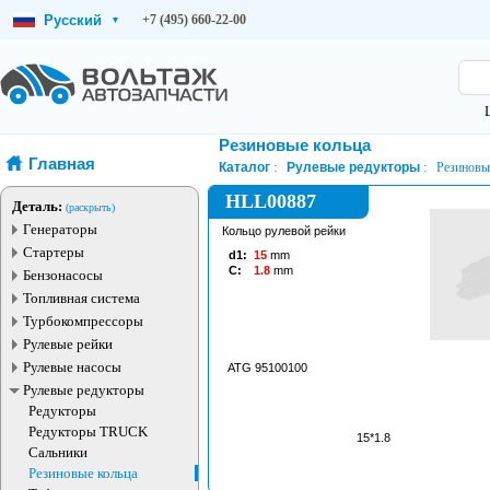
Русский
+7 (495) 660-22-00
▾
Резиновые кольца
Главная
Каталог
Рулевые редукторы
Резиновы
HLL00887
Деталь:
(раскрыть)
Генераторы
Кольцо рулевой рейки
Стартеры
d1:
15
mm
C:
1.8
mm
Бензонасосы
Топливная система
Турбокомпрессоры
Рулевые рейки
Рулевые насосы
ATG 95100100
Рулевые редукторы
Редукторы
Редукторы TRUCK
15*1.8
Сальники
Резиновые кольца