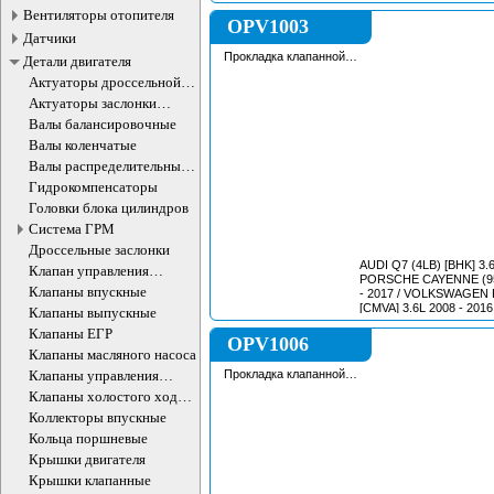
2010 / VOLKSWAGEN GOLF IV (1J1) [AGU]
Вентиляторы отопителя
1.8L 1997 - 2005 / VOLKSWAGEN PASSAT
OPV1003
V (3B2) [AEB] 1.8L 1996 
Датчики
Прокладка клапанной
Детали двигателя
крышки
Актуаторы дроссельной
заслонки
Актуаторы заслонки
впускного коллектора
Валы балансировочные
Валы коленчатые
Валы распределительные
ДВС
Гидрокомпенсаторы
Головки блока цилиндров
Система ГРМ
Дроссельные заслонки
AUDI Q7 (4LB) [BHK] 3.6L
Клапан управления
PORSCHE CAYENNE (958
впускного коллектора
Клапаны впускные
- 2017 / VOLKSWAGEN PHAETON (3D1)
[CMVA] 3.6L 2008 - 2016 / VOLKSWAGE
Клапаны выпускные
Клапаны ЕГР
OPV1006
Клапаны масляного насоса
Клапаны управления
Прокладка клапанной
крышки
впускного коллектора
Клапаны холостого хода
ДВС
Коллекторы впускные
Кольца поршневые
Крышки двигателя
Крышки клапанные