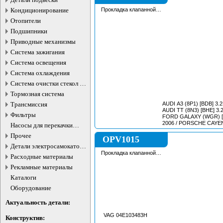
Кондиционирование
Прокладка клапанной
крышки
Отопители
Подшипники
Приводные механизмы
Система зажигания
Система освещения
Система охлаждения
Система очистки стекол и
фар
Тормозная система
Трансмиссия
AUDI A3 (8P1) [BDB] 3.2L
AUDI TT (8N3) [BHE] 3.2L
Фильтры
FORD GALAXY (WGR) [AY
2006 / PORSCHE CAYENNE (957) [M02]
Насосы для перекачки
3.2L 2003 - 2010 / SEAT ALHAMBRA (7V9)
жидкостей
Прочее
[AUE] 2.8L 2000 - 2010 / VOLKSWAGEN
OPV1015
Детали электросамокатов и
электротранспорта
Прокладка клапанной
Расходные материалы
крышки
Рекламные материалы
Каталоги
Оборудование
Актуальность детали:
VAG 04E103483H
Конструктив: