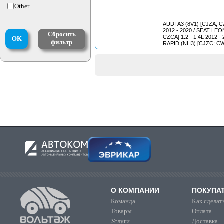
Other
AUDI A3 (8V1) [CJZA; CZ
2012 - 2020 / SEAT LEON (5F1) [CJZA;
Сбросить
CZCA] 1.2 - 1.4L 2012 - 2020 /
OK
фильтр
RAPID (NH3) [CJZC; CWV
- 2019 / VOLKSWAGEN POLO (601) [CJZC;
CWVB] 1.
О КОМПАНИИ
ПОКУПА
Команда
Как сделать
Товары
Оплата
Услуги
Доставка