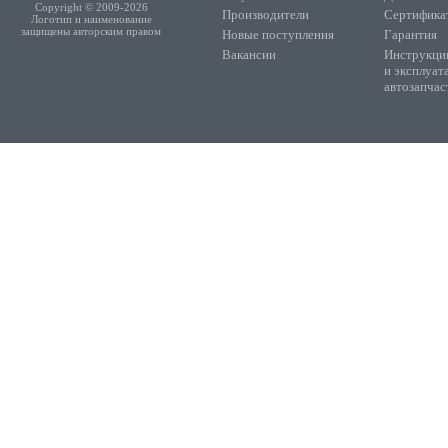
Copyright © 2009-2026
Производители
Сертифика
Логотип и наименование
защищены авторским правом
Новые поступления
Гарантия
Вакансии
Инструкции
и эксплуат
автозапчас