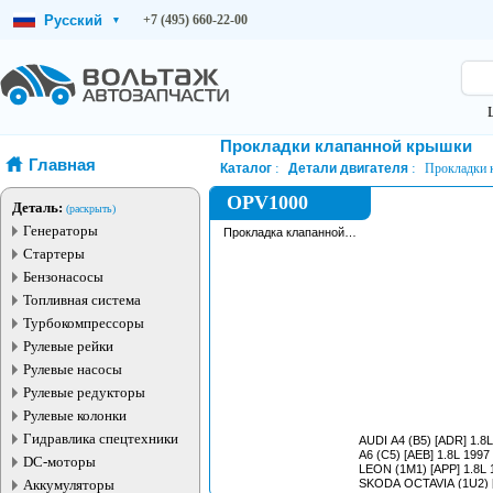
Русский
+7 (495) 660-22-00
▾
Прокладки клапанной крышки
Главная
Каталог
Детали двигателя
Прокладки 
OPV1000
Деталь:
(раскрыть)
Генераторы
Прокладка клапанной
крышки
Стартеры
Бензонасосы
Топливная система
Турбокомпрессоры
Рулевые рейки
Рулевые насосы
Рулевые редукторы
Рулевые колонки
Гидравлика спецтехники
AUDI A4 (B5) [ADR] 1.8L 199
A6 (C5) [AEB] 1.8L 1997 - 20
DC-моторы
LEON (1M1) [APP] 1.8L 1
Аккумуляторы
SKODA OCTAVIA (1U2) [