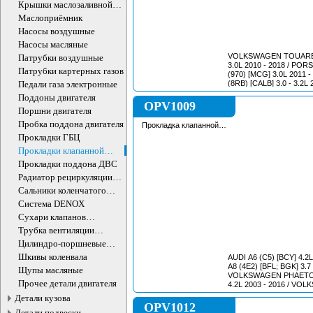
Крышки маслозаливной
горловины
Маслоприёмник
Насосы воздушные
Насосы масляные
VOLKSWAGEN TOUAREG
Патрубки воздушные
3.0L 2010 - 2018 / PORSCHE PANAMERA
Патрубки картерных газов
(970) [MCG] 3.0L 2011 - 2016 / 
Педали газа электронные
(8RB) [CALB] 3.0 - 3.2L 2008
A8 (4HL) [CPAA; CREG] 2
Поддоны двигателя
2018 /
OPV1009
Поршни двигателя
Пробка поддона двигателя
Прокладка клапанной
крышки
Прокладки ГБЦ
Прокладки клапанной
крышки
Прокладки поддона ДВС
Радиатор рециркуляции
ОГ
Сальники коленчатого
вала двигателя
Система DENOX
Сухари клапанов
впускных/выпускных
Трубка вентиляции
картера
Цилиндро-поршневые
группы ДВС
Шкивы коленвала
AUDI A6 (C5) [BCY] 4.2L 199
A8 (4E2) [BFL; BGK] 3.7 -
Щупы масляные
VOLKSWAGEN PHAETON
Прочее детали двигателя
4.2L 2003 - 2016 / VOLKSWAGEN
Детали кузова
OPV1012
Детали подвески