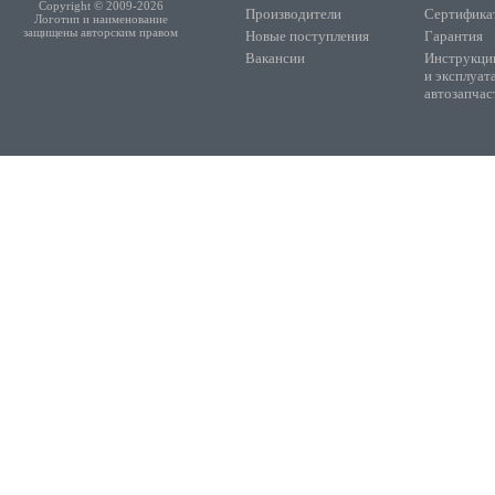
Copyright © 2009-2026
Производители
Сертифика
Логотип и наименование
защищены авторским правом
Новые поступления
Гарантия
Вакансии
Инструкции
и эксплуат
автозапчас