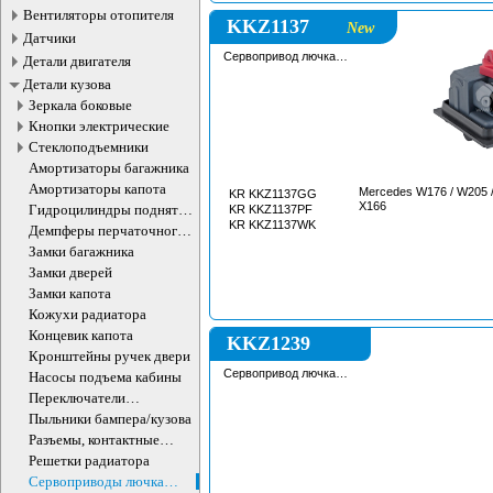
Вентиляторы отопителя
KKZ1137
New
Датчики
Сервопривод лючка
Детали двигателя
бензобака
Детали кузова
Зеркала боковые
Кнопки электрические
Стеклоподъемники
Амортизаторы багажника
Амортизаторы капота
Mercedes W176 / W205 /
KR KKZ1137GG
X166
Гидроцилиндры поднятия
KR KKZ1137PF
кабины
KR KKZ1137WK
Демпферы перчаточного
ящика
Замки багажника
Замки дверей
Замки капота
Кожухи радиатора
Концевик капота
KKZ1239
Кронштейны ручек двери
Сервопривод лючка
Насосы подъема кабины
бензобака
Переключатели
подрулевые
Пыльники бампера/кузова
Разъемы, контактные
группы
Решетки радиатора
Сервоприводы лючка