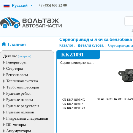
Русский
+7 (495) 660-22-00
▾
Сервоприводы лючка бензобака
Главная
Каталог
Детали кузова
Сервоприводы л
KKZ1091
Деталь:
(раскрыть)
Генераторы
Сервопривод лючка
бензобака
Стартеры
Бензонасосы
Топливная система
Турбокомпрессоры
Рулевые рейки
Рулевые насосы
SEAT SKODA VOLKSW
KR KKZ1091KC
KR KKZ1091PF
Рулевые редукторы
KR KKZ1091SO
Рулевые колонки
Гидравлика спецтехники
DC-моторы
Аккумуляторы