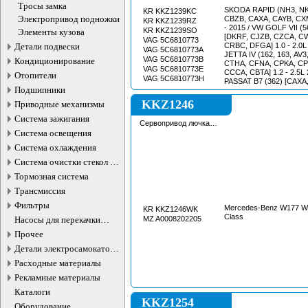
бензобака
Тросы замка
SKODA RAPID (NH3, NK
KR KKZ1239KC
Электропривод подножки
CBZB, CAXA, CAYB, CXMA
KR KKZ1239RZ
- 2015 / VW GOLF VII (
KR KKZ1239SO
Элементы кузова
[DKRF, CJZB, CZCA, C
VAG 5C6810773
Детали подвески
CRBC, DFGA] 1.0 - 2.0L
VAG 5C6810773A
JETTA IV (162, 163, AV3
VAG 5C6810773B
Кондиционирование
CTHA, CFNA, CPKA, CP
VAG 5C6810773E
CCCA, CBTA] 1.2 - 2.5L 
Отопители
VAG 5C6810773H
PASSAT B7 (362) [CAXA
Подшипники
CDAB, CFGB, CLLA, CFG
2010 - 2014 / VW PASSAT
KKZ1246
Приводные механизмы
[CAXA, CKMA, CAYC, C
CFGB, BWS] 1.4 - 3.6L 2
Система зажигания
Сервопривод лючка
PASSAT ALLTRACK B7 (
бензобака
Система освещения
CFGB, CFFB, CCZB] 1.8 
/
Система охлаждения
Система очистки стекол и
фар
Тормозная система
Трансмиссия
Фильтры
Mercedes-Benz W177 W2
KR KKZ1246WK
Class
Насосы для перекачки
MZ A0008202205
жидкостей
Прочее
Детали электросамокатов и
электротранспорта
Расходные материалы
Рекламные материалы
Каталоги
KKZ1254
Оборудование