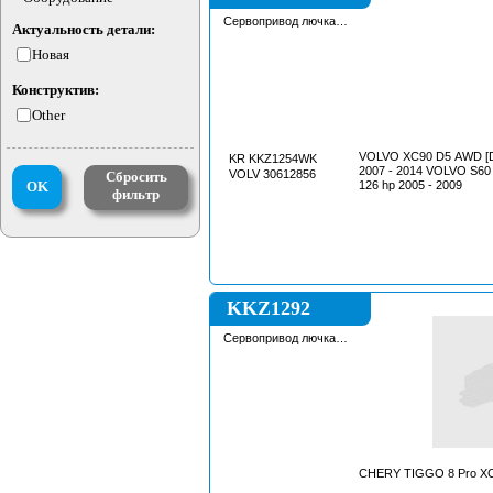
Сервопривод лючка
Актуальность детали:
бензобака
Новая
Конструктив:
Other
VOLVO XC90 D5 AWD [D 5244 T5] 163 hp
KR KKZ1254WK
2007 - 2014 VOLVO S60 2.4 D [D 5244 T7
VOLV 30612856
Сбросить
OK
126 hp 2005 - 2009
фильтр
KKZ1292
Сервопривод лючка
бензобака
CHERY TIGGO 8 Pro X