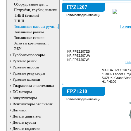
Оборудование для
FPZ1207
топливной аппаратуры
Патрубки, трубки, шланги
ТНВД (Бензин)
Топливоподкачивающий
насос
ТННД
Топливные насосы ручной
подкачки
Топливные рампы
Топливные секции
Хомуты крепления
топливного бака
ЭБУ
KR FPZ1207EB
Турбокомпрессоры
KR FPZ1207LW
KR FPZ1207WI
Рулевые рейки
Рулевые насосы
MAZDA 323 / 626 /
Рулевые редукторы
/ L300 / Lancer / P
SUZUKI Grand Vitar
Рулевые колонки
H1 / H100
Гидравлика спецтехники
FPZ1210
DC-моторы
Аккумуляторы
Топливоподкачивающий
насос
Вентиляторы отопителя
Датчики
Детали двигателя
Детали кузова
Детали подвески