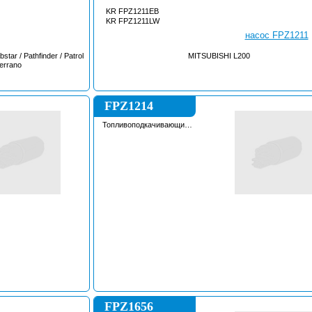
KR FPZ1211EB
KR FPZ1211LW
tar / Pathfinder / Patrol
MITSUBISHI L200
Terrano
FPZ1214
Топливоподкачивающий
насос
FPZ1656