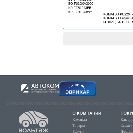
BO F01G0V3000
KR FZB1043EB
KR FZB1043WY
KOMATSU PC220, P
KOMATSU Engine [4
6D102E, S4D102E,
О КОМПАНИИ
ПОКУ
Команда
Как сде
Товары
Оплата
Услуги
Достав