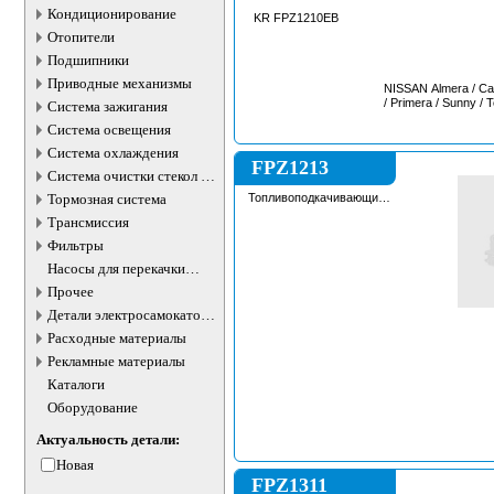
Кондиционирование
KR FPZ1210EB
Отопители
Подшипники
Приводные механизмы
NISSAN Almera / Cabs
/ Primera / Sunny / 
Система зажигания
Система освещения
Система охлаждения
FPZ1213
Система очистки стекол и
фар
Тормозная система
Топливоподкачивающий
насос
Трансмиссия
Фильтры
Насосы для перекачки
жидкостей
Прочее
Детали электросамокатов и
электротранспорта
Расходные материалы
Рекламные материалы
Каталоги
Оборудование
Актуальность детали:
Новая
FPZ1311