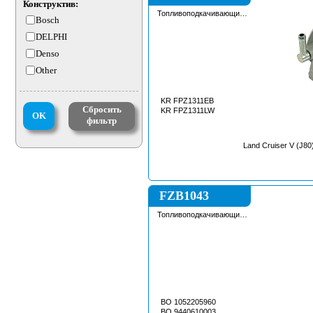
Конструктив:
Топливоподкачивающий
Bosch
насос
DELPHI
Denso
Other
KR FPZ1311EB
Сбросить
KR FPZ1311LW
OK
фильтр
FZB1043
Топливоподкачивающий
насос
BO 1052205960
BO 9440610003