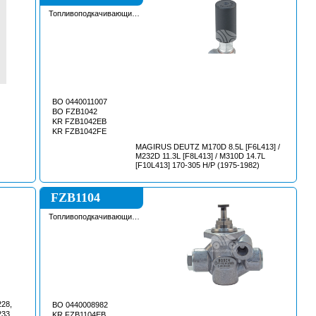
Топливоподкачивающий
насос
BO 0440011007
BO FZB1042
KR FZB1042EB
KR FZB1042FE
MAGIRUS DEUTZ M170D 8.5L [F6L413] /
M232D 11.3L [F8L413] / M310D 14.7L
[F10L413] 170-305 H/P (1975-1982)
FZB1104
Топливоподкачивающий
насос
228,
BO 0440008982
233,
KR FZB1104EB