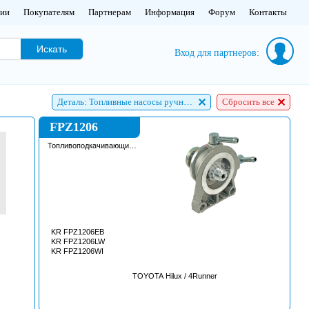
нии
Покупателям
Партнерам
Информация
Форум
Контакты
Искать
Вход для партнеров:
Деталь: Топливные насосы ручной подкачки
Сбросить все
FPZ1206
Топливоподкачивающий
насос
KR FPZ1206EB
KR FPZ1206LW
KR FPZ1206WI
TOYOTA Hilux / 4Runner