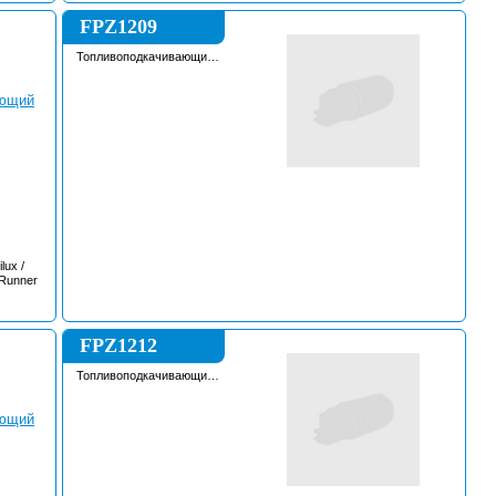
FPZ1209
Топливоподкачивающий
насос
lux /
4Runner
FPZ1212
Топливоподкачивающий
насос