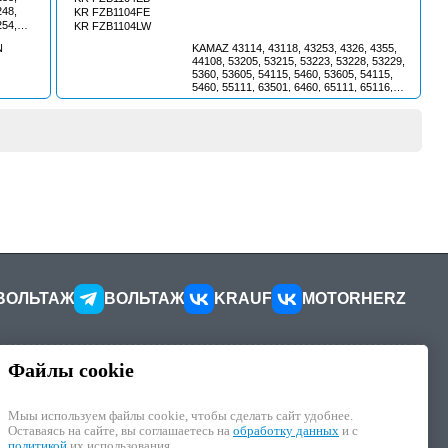
248,
KR FZB1104FE
254,
KR FZB1104LW
031,
N
KAMAZ 43114, 43118, 43253, 4326, 4355,
067,
44108, 53205, 53215, 53223, 53228, 53229,
003,
5360, 53605, 54115, 5460, 53605, 54115,
015,
5460, 55111, 63501, 6460, 65111, 65116,
039,
65117, 6520, 65201, 6522, 65225, 6540 //
048,
NEW HOLLAND 8460-8465, TX68, 9630,
066,
9640, 9645, FX300, FX375, FX450 // DEUTZ
069,
Engine [F10L513, F12L513, F12L413F,
075,
BF6M1015, BF8M1015, 8210SRC2,
082,
8280SRC2, 8281SRE10, 8281SRi16,
8281SRi17, 8281SRi26, 8281SRi27,
089,
8281SRM50, 8281SRM, 8361SRM,
094,
8460M15.12, 8460SM19, 8460SRC20,
104,
8460SRC21, 8460SRE, 8460SRi,
111,
8460SRM28, GE8281SRi26, GE8281SRi27,
121,
GS8281SRi26, GS8281SRi27]
125,
3EB
ВОЛЬТАЖ
ВОЛЬТАЖ
KRAUF
MOTORHERZ
Файлы cookie
КОНТАКТЫ
ителей
Как добраться
Мыы используем файлы cookie, чтобы cделать сайт удобнее.
Как связаться
Оставаясь на сайте, вы соглашаетесь на
обработку данных
и с
иалы
Наши реквизиты
политикой
их использования.