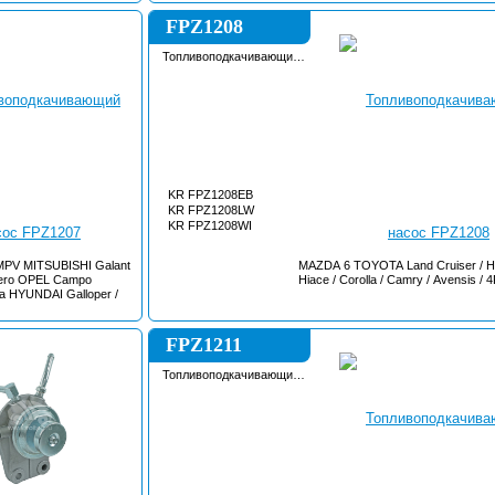
FPZ1208
Топливоподкачивающий
насос
KR FPZ1208EB
KR FPZ1208LW
KR FPZ1208WI
 MPV MITSUBISHI Galant
MAZDA 6 TOYOTA Land Cruiser / Hi
ajero OPEL Campo
Hiace / Corolla / Camry / Avensis / 
a HYUNDAI Galloper /
FPZ1211
Топливоподкачивающий
насос