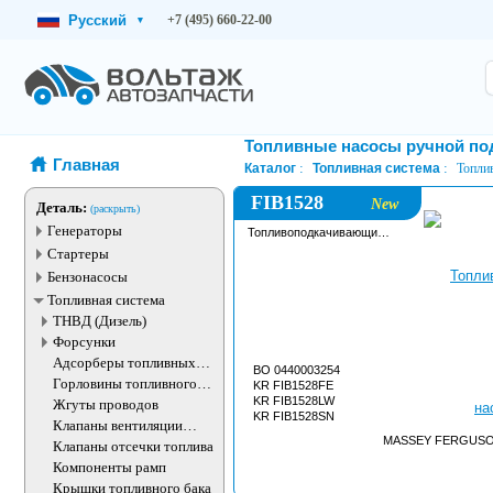
Русский
+7 (495) 660-22-00
▾
Топливные насосы ручной по
Главная
Каталог
Топливная система
Топли
FIB1528
New
Деталь:
(раскрыть)
Генераторы
Топливоподкачивающий
насос
Стартеры
Бензонасосы
Топливная система
ТНВД (Дизель)
Форсунки
Адсорберы топливных
BO 0440003254
паров
Горловины топливного
KR FIB1528FE
бака
KR FIB1528LW
Жгуты проводов
KR FIB1528SN
Клапаны вентиляции
топливного бака
MASSEY FERGUSON 
Клапаны отсечки топлива
Компоненты рамп
Крышки топливного бака