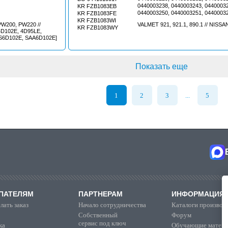
0440003238, 0440003243, 0440003
KR FZB1083EB
0440003250, 0440003251, 0440003
KR FZB1083FE
0440003260, 0440003261, 0440004
KR FZB1083WI
W200, PW220 //
VALMET 921, 921.1, 890.1 // NISSA
0440004038, 0440004048, 0440004
KR FZB1083WY
D102E, 4D95LE,
0440004084, 0440007006, 0440008
 S6D102E, SAA6D102E]
0440008004, 0440008007, 0440008
0440008028, 0440008029, 0440008
0440008042, 0440008046, 0440008
0440008049, 0440008062, 0440008
Показать еще
0440008067, 0440008068, 0440008
0440008071, 0440008072, 0440008
0440008079, 0440008080, 0440008
0440008084, 0440008088, 0440008
1
2
3
5
...
0440008091, 0440008092, 0440008
0440008099, 0440008101, 0440008
0440008107, 0440008108, 0440008
0440008113, 0440008118, 0440008
0440008122, 0440008123, 0440008
0440008129, 0440017030, FPB102
ПАТЕЛЯМ
ПАРТНЕРАМ
ИНФОРМАЦИЯ
лать заказ
Начало сотрудничества
Каталоги производ
Собственный
Форум
сервис под ключ
ка
Обучающие матер