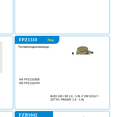
FPZ1310
New
Топливоподкачивающий
насос
KR FPZ1310EB
KR FPZ1310YH
AUDI 100 / 80 1.6 - 1.8L // VW GOLF /
JETTA / PASSAT 1.6 - 1.8L
FZB1042