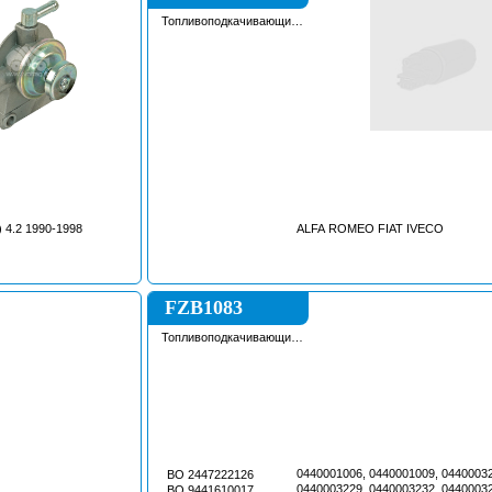
Топливоподкачивающий
насос
Land Cruiser V (J80) 4.2 1990-1998
ALFA ROMEO FIAT IVECO
FZB1083
Топливоподкачивающий
насос
0440001006, 0440001009, 0440003
BO 2447222126
0440003229, 0440003232, 0440003
BO 9441610017