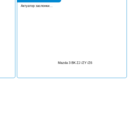
Актуатор заслонки
впускного коллектора
Mazda 3 BK ZJ /ZY /Z6