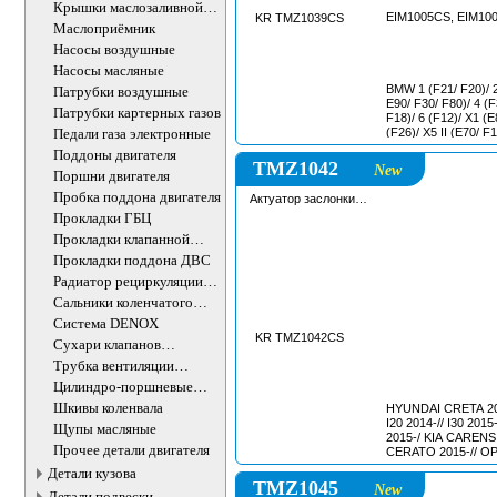
Крышки маслозаливной
EIM1005CS, EIM10
KR TMZ1039CS
горловины
Маслоприёмник
Насосы воздушные
Насосы масляные
BMW 1 (F21/ F20)/ 2 (F22/ F87)/ 3 (E9
Патрубки воздушные
E90/ F30/ F80)/ 4 (F32/ F82
Патрубки картерных газов
F18)/ 6 (F12)/ X1 (E
Педали газа электронные
(F26)/ X5 II (E70/ F
F16/ F86) MINI CLU
Поддоны двигателя
(F55/ F56)
TMZ1042
New
Поршни двигателя
Пробка поддона двигателя
Актуатор заслонки
впускного коллектора
Прокладки ГБЦ
Прокладки клапанной
крышки
Прокладки поддона ДВС
Радиатор рециркуляции
ОГ
Сальники коленчатого
вала двигателя
Система DENOX
KR TMZ1042CS
Сухари клапанов
впускных/выпускных
Трубка вентиляции
картера
Цилиндро-поршневые
группы ДВС
Шкивы коленвала
HYUNDAI CRETA 202
I20 2014-// I30 201
Щупы масляные
2015-/ KIA CARENS 
Прочее детали двигателя
CERATO 2015-// OP
2014-// SELTOS 201
Детали кузова
SPORTAGE 2015-/
TMZ1045
New
Детали подвески