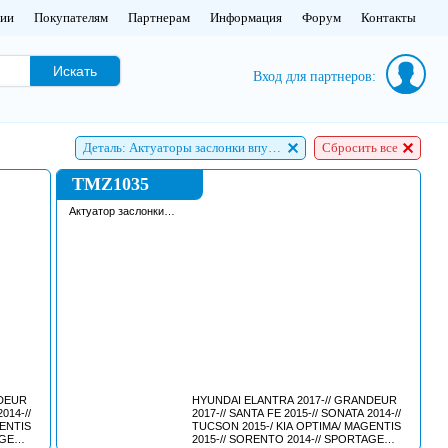
нии
Покупателям
Партнерам
Информация
Форум
Контакты
Искать
Вход для партнеров:
Деталь: Актуаторы заслонки впускного коллектора
Сбросить все
TMZ1035
Актуатор заслонки
впускного коллектора
NDEUR
HYUNDAI ELANTRA 2017-// GRANDEUR
014-//
2017-// SANTA FE 2015-// SONATA 2014-//
GENTIS
TUCSON 2015-/ KIA OPTIMA/ MAGENTIS
AGE
2015-// SORENTO 2014-// SPORTAGE