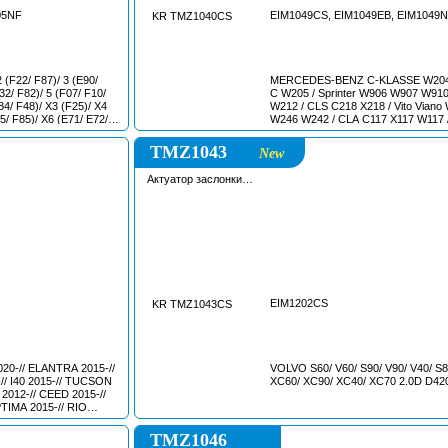
05NF
EIM1049CS, EIM1049EB, EIM1049
KR TMZ1040CS
0/
MERCEDES-BENZ C-KLASSE W204 
)/ 5 (F07/ F10/
C W205 / Sprinter W906 W907 W910
84/ F48)/ X3 (F25)/ X4
W212 / CLS C218 X218 / Vito Viano 
15/ F85)/ X6 (E71/ E72/
W246 W242 / CLA C117 X117 W117 / I
BMAN (F54)/ HATCH III
Q70 Y51 / Q50 / Q30 / JEEP COMP
PATRIOT / DODGE CALIBER (2.2 D
TMZ1043
New
Актуатор заслонки
впускного коллектора
EIM1202CS
KR TMZ1043CS
0-// ELANTRA 2015-//
VOLVO S60/ V60/ S90/ V90/ V40/ S8
5-// I40 2015-// TUCSON
XC60/ XC90/ XC40/ XC70 2.0D D42
2012-// CEED 2015-//
TIMA 2015-// RIO
7-// SOUL 2013-//
TMZ1046