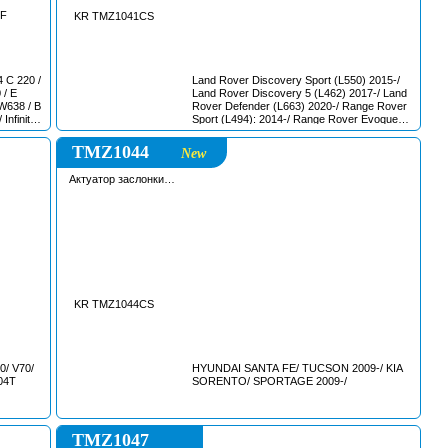
NF
KR TMZ1041CS
C 220 /
Land Rover Discovery Sport (L550) 2015-/
 / E
Land Rover Discovery 5 (L462) 2017-/ Land
W638 / B
Rover Defender (L663) 2020-/ Range Rover
nfiniti
Sport (L494): 2014-/ Range Rover Evoque
ASS/
(L538/L551) 2012-/ Range Rover Velar
)
(L560) 2017-/ Jaguar XF (X260)/ F-Pace
TMZ1044
New
(X761)
Актуатор заслонки
впускного коллектора
KR TMZ1044CS
0/ V70/
HYUNDAI SANTA FE/ TUCSON 2009-/ KIA
04T
SORENTO/ SPORTAGE 2009-/
TMZ1047