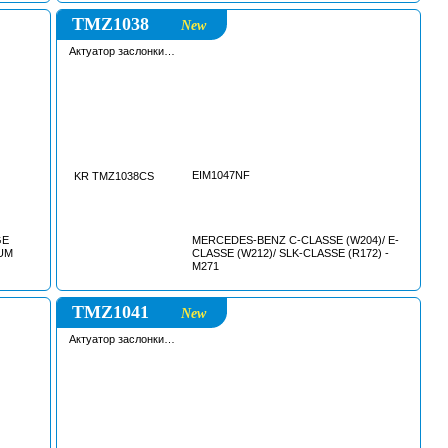
2015-/
TMZ1038
New
Актуатор заслонки
впускного коллектора
EIM1047NF
KR TMZ1038CS
GE
MERCEDES-BENZ C-CLASSE (W204)/ E-
UM
CLASSE (W212)/ SLK-CLASSE (R172) -
M271
TMZ1041
New
Актуатор заслонки
впускного коллектора