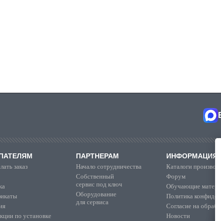
ПАТЕЛЯМ
ПАРТНЕРАМ
ИНФОРМАЦИЯ
лать заказ
Начало сотрудничества
Каталоги производ
Собственный
Форум
сервис под ключ
ка
Обучающие матер
Оборудование
икаты
Политика конфиден
для сервиса
ия
Согласие на обраб
кции по установке
Новости