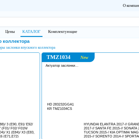
О компа
Цены
КАТАЛОГ
Комплектующие
о коллектора
ры заслонки впускного коллектора
TMZ1034
New
Актуатор заслонки
впускного коллектора
HD 283232GGA1
KR TMZ1034CS
8)/ 3 (E90, E91/ E92/
HYUNDAI ELANTRA 2017-// GRA
7 (F01/ F02/ F01N/
2017-// SANTA FE 2015-// SONATA 2
4)/ X1 (E84)/ X3 (E83,
TUCSON 2015-/ KIA OPTIMA/ MA
X6 (E71,E72)
2015-// SORENTO 2014-// SPORT