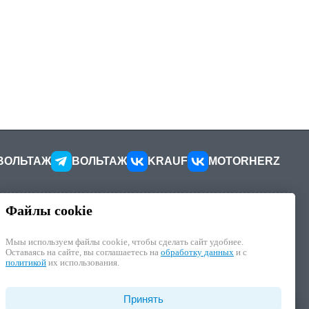
ВОЛЬТАЖ
ВОЛЬТАЖ
KRAUF
MOTORHERZ
Файлы cookie
КОНТАКТЫ
ителей
Как добраться
Мыы используем файлы cookie, чтобы cделать сайт удобнее.
Как связаться
Оставаясь на сайте, вы соглашаетесь на
обработку данных
и с
иалы
Наши реквизиты
политикой
их использования.
циальности
отку ПД