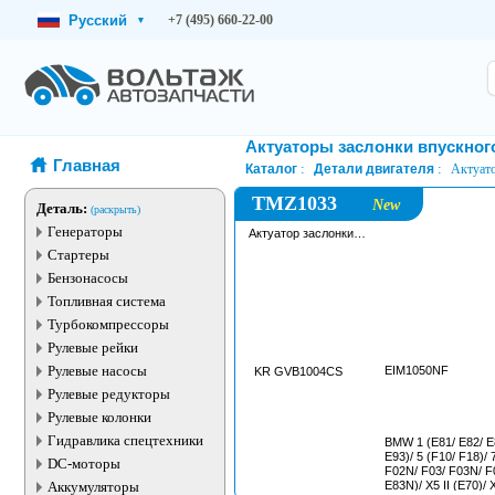
Русский
+7 (495) 660-22-00
▾
Актуаторы заслонки впускног
Главная
Каталог
Детали двигателя
Актуато
TMZ1033
New
Деталь:
(раскрыть)
Генераторы
Актуатор заслонки
впускного коллектора
Стартеры
Бензонасосы
Топливная система
Турбокомпрессоры
Рулевые рейки
Рулевые насосы
EIM1050NF
KR GVB1004CS
Рулевые редукторы
Рулевые колонки
Гидравлика спецтехники
BMW 1 (E81/ E82/ E8
E93)/ 5 (F10/ F18)/ 
DC-моторы
F02N/ F03/ F03N/ F0
Аккумуляторы
E83N)/ X5 II (E70)/ 