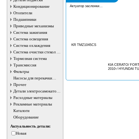
Кондиционирование
Актуатор заслонки
впускного коллектора
Отопители
Подшипники
Приводные механизмы
Система зажигания
Система освещения
KR TMZ1045CS
Система охлаждения
Система очистки стекол и
фар
Тормозная система
Трансмиссия
KIA CERATO/ FORT
2010-/ HYUNDAI T
Фильтры
Насосы для перекачки
жидкостей
Прочее
Детали электросамокатов и
электротранспорта
Расходные материалы
Рекламные материалы
Каталоги
Оборудование
Актуальность детали:
Новая