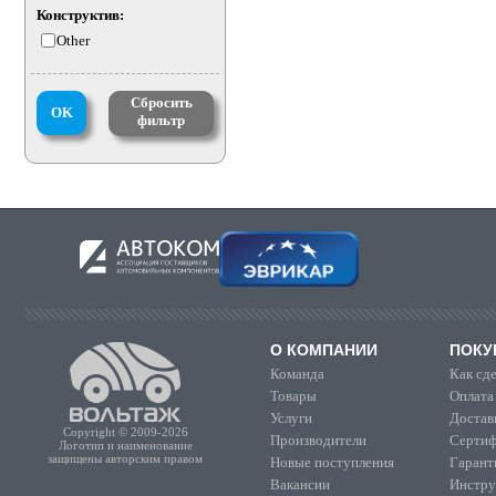
Конструктив:
Other
Сбросить
OK
фильтр
О КОМПАНИИ
ПОКУ
Команда
Как сде
Товары
Оплата
Услуги
Достав
Copyright © 2009-2026
Производители
Сертиф
Логотип и наименование
защищены авторским правом
Новые поступления
Гарант
Вакансии
Инстру