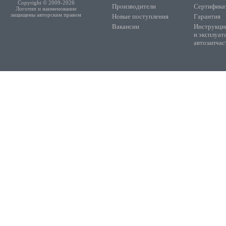
Copyright © 2009-2026
Производители
Сертифика
Логотип и наименование
защищены авторским правом
Новые поступления
Гарантия
Вакансии
Инструкции
и эксплуат
автозапчас