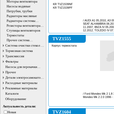
бачка
Моторы вентилятора
KR TVZ1539NF
Насосы водяные
KR TVZ1539PF
Патрубки, трубки
Радиаторы масляные
Радиаторы системы
/ AUDI A1 05.2010, A3 09
SEAT ALHAMBRA 06.201
охлаждения
Резисторы вентилятора
11.2007, IBIZA IV 05.20
охлаждения
Ступицы вентиляторов
12.2012, TOLEDO IV 07
FABIA II 04.2007 - 12.2
Термостаты
ROOMSTER 09.2006 - 05
TVZ1555
Прочее система
07.2008 - 05.2015 /
охлаждения
Система очистки стекол и
Корпус термостата
фар
Тормозная система
Трансмиссия
Фильтры
Насосы для перекачки
жидкостей
Прочее
Детали электросамокатов и
электротранспорта
Расходные материалы
Рекламные материалы
Каталоги
/ Ford Mondeo Mk 2 1.8 1996 - 2000 Petrol,
Оборудование
Актуальность детали:
TVZ1604
Новая