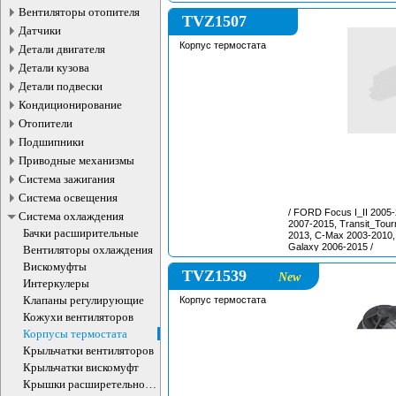
SHARAN 2.8 VR6 09.1995
Вентиляторы отопителя
PASSAT B3/B4 06.1991 - 
TVZ1507
01.1992 - 04.1999 /
Датчики
Корпус термостата
Детали двигателя
Детали кузова
Детали подвески
Кондиционирование
Отопители
Подшипники
Приводные механизмы
Система зажигания
Система освещения
/ FORD Focus I_II 2005
Система охлаждения
2007-2015, Transit_Tou
Бачки расширительные
2013, C-Max 2003-2010,
Galaxy 2006-2015 /
Вентиляторы охлаждения
Вискомуфты
TVZ1539
New
Интеркулеры
Клапаны регулирующие
Корпус термостата
Кожухи вентиляторов
Корпусы термостата
Крыльчатки вентиляторов
Крыльчатки вискомуфт
Крышки расширетельного