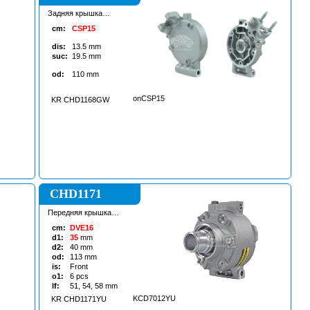
Задняя крышка
копмрессора
cm:
CSP15
кондиционера
dis:
13.5
mm
suc:
19.5
mm
od:
110
mm
onCSP15
KR CHD1168GW
CHD1171
Передняя крышка
кондиционера
cm:
DVE16
d1:
35
mm
d2:
40
mm
od:
113
mm
is:
Front
o1:
6
pcs
lf:
51, 54, 58
mm
KCD7012YU
KR CHD1171YU