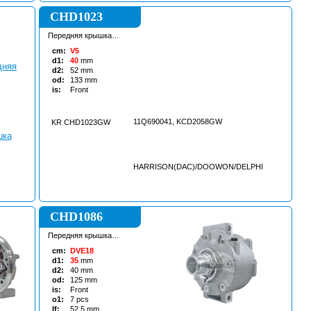
CHD1023
Передняя крышка
кондиционера
cm:
V5
d1:
40
mm
d2:
52
mm
od:
133
mm
is:
Front
11Q690041, KCD2058GW
KR CHD1023GW
HARRISON(DAC)/DOOWON/DELPHI
CHD1086
Передняя крышка
кондиционера
cm:
DVE18
d1:
35
mm
d2:
40
mm
od:
125
mm
is:
Front
o1:
7
pcs
lf:
52.5
mm