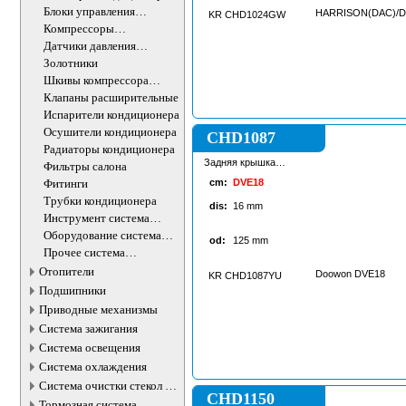
Блоки управления
HARRISON(DAC)/
KR CHD1024GW
кондиционером
Компрессоры
кондиционера
Датчики давления
хладагента
Золотники
Шкивы компрессора
кондиционера
Клапаны расширительные
Испарители кондиционера
Осушители кондиционера
CHD1087
Радиаторы кондиционера
Задняя крышка
Фильтры салона
копмрессора
Фитинги
cm:
DVE18
кондиционера
Трубки кондиционера
dis:
16
mm
Инструмент система
кондиционирования
Оборудование система
od:
125
mm
кондиционирования
Прочее система
кондиционирования
Отопители
Doowon DVE18
KR CHD1087YU
Подшипники
Приводные механизмы
Система зажигания
Система освещения
Система охлаждения
Система очистки стекол и
CHD1150
фар
Тормозная система