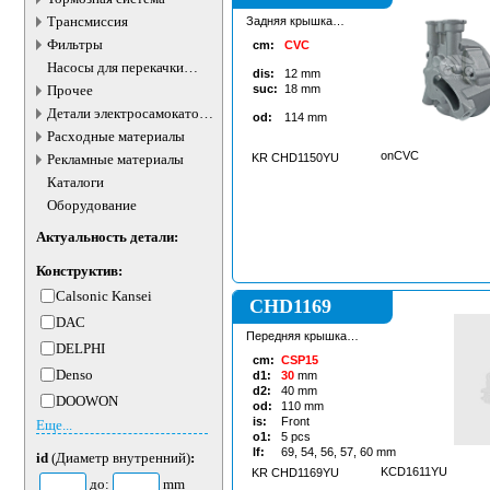
Трансмиссия
Задняя крышка
копмрессора
Фильтры
cm:
CVC
кондиционера
Насосы для перекачки
dis:
12
mm
жидкостей
Прочее
suc:
18
mm
Детали электросамокатов и
od:
114
mm
электротранспорта
Расходные материалы
onCVC
Рекламные материалы
KR CHD1150YU
Каталоги
Оборудование
Актуальность детали:
Конструктив:
Calsonic Kansei
CHD1169
DAC
Передняя крышка
DELPHI
кондиционера
cm:
CSP15
Denso
d1:
30
mm
d2:
40
mm
DOOWON
od:
110
mm
is:
Front
Еще...
o1:
5
pcs
lf:
69, 54, 56, 57, 60
mm
id
(Диаметр внутренний)
:
KCD1611YU
KR CHD1169YU
до:
mm