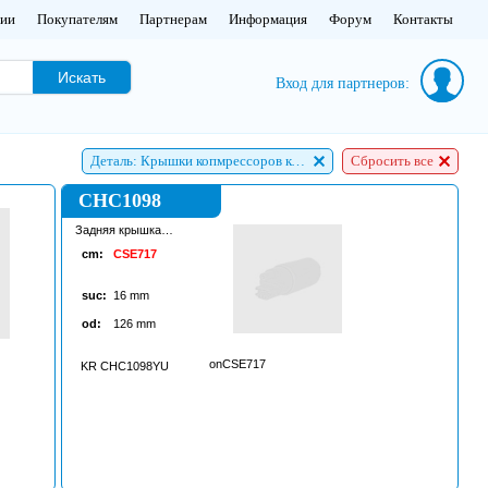
нии
Покупателям
Партнерам
Информация
Форум
Контакты
Искать
Вход для партнеров:
Деталь: Крышки копмрессоров кондиционера
Сбросить все
CHC1098
Задняя крышка
копмрессора
cm:
CSE717
кондиционера
suc:
16
mm
od:
126
mm
onCSE717
KR CHC1098YU