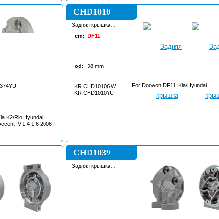
CHD1010
Задняя крышка
копмрессора
cm:
DF11
кондиционера
od:
98
mm
For Doowon DF11; Kia/Hyundai
374YU
KR CHD1010GW
KR CHD1010YU
ia K2/Rio Hyundai
ccent IV 1.4 1.6 2006-
CHD1039
Задняя крышка
копмрессора
кондиционера