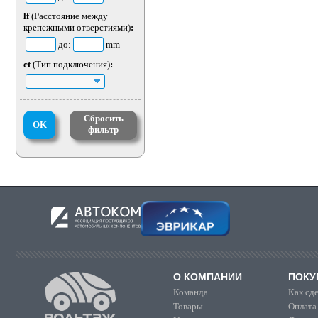
lf
(Расстояние между
крепежными отверстиями)
:
до:
mm
ct
(Тип подключения)
:
Сбросить
OK
фильтр
О КОМПАНИИ
ПОКУ
Команда
Как сде
Товары
Оплата