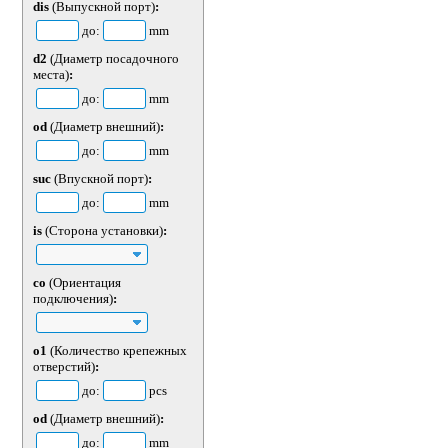
dis
(Выпускной порт)
:
до:
mm
d2
(Диаметр посадочного
места)
:
до:
mm
od
(Диаметр внешний)
:
до:
mm
suc
(Впускной порт)
:
до:
mm
is
(Сторона установки)
:
co
(Ориентация
подключения)
:
o1
(Количество крепежных
отверстий)
:
до:
pcs
od
(Диаметр внешний)
:
до:
mm