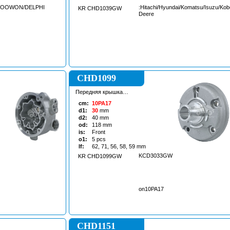
DOOWON/DELPHI
:Hitachi/Hyundai/Komatsu/Isuzu/Kob
KR CHD1039GW
Deere
CHD1099
Передняя крышка
кондиционера
cm:
10PA17
d1:
30
mm
d2:
40
mm
od:
118
mm
is:
Front
o1:
5
pcs
lf:
62, 71, 56, 58, 59
mm
KCD3033GW
KR CHD1099GW
on10PA17
CHD1151