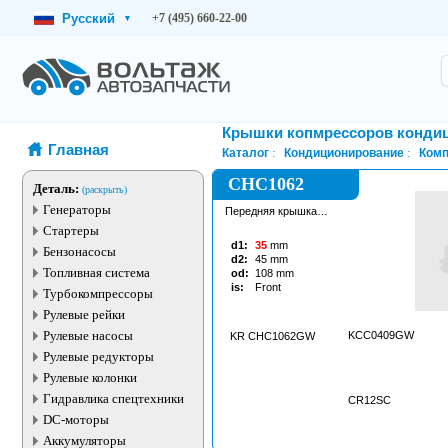
Русский
+7 (495) 660-22-00
▾
Крышки копмрессоров конди
Главная
Каталог
Кондиционирование
Комп
CHC1062
Деталь:
(раскрыть)
Генераторы
Передняя крышка
кондиционера
Стартеры
d1:
35
mm
Бензонасосы
d2:
45
mm
Топливная система
od:
108
mm
is:
Front
Турбокомпрессоры
Рулевые рейки
Рулевые насосы
KCC0409GW
KR CHC1062GW
Рулевые редукторы
Рулевые колонки
Гидравлика спецтехники
CR12SC
DC-моторы
Аккумуляторы