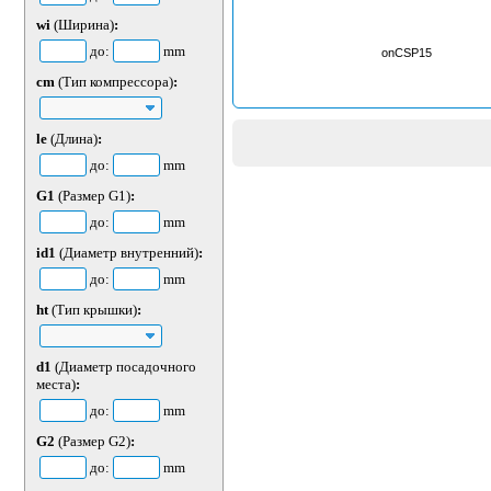
wi
(Ширина)
:
до:
mm
onCSP15
cm
(Тип компрессора)
:
le
(Длина)
:
до:
mm
G1
(Размер G1)
:
до:
mm
id1
(Диаметр внутренний)
:
до:
mm
ht
(Тип крышки)
:
d1
(Диаметр посадочного
места)
:
до:
mm
G2
(Размер G2)
:
до:
mm