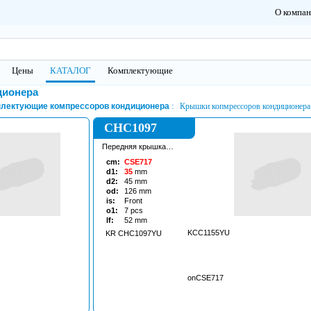
О компа
Цены
КАТАЛОГ
Комплектующие
ционера
лектующие компрессоров кондиционера
Крышки копмрессоров кондиционера
CHC1097
Передняя крышка
кондиционера
cm:
CSE717
d1:
35
mm
d2:
45
mm
od:
126
mm
is:
Front
o1:
7
pcs
lf:
52
mm
KCC1155YU
KR CHC1097YU
onCSE717