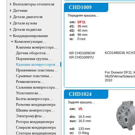
Вентиляторы отопителя
CHD1009
Датчики
Передняя крышка
Детали двигателя
кондиционера
cm:
DF11
Детали кузова
d1:
35
mm
Детали подвески
d2:
40
mm
od:
98
mm
Кондиционирование
is:
Front
Комплектующие
компрессоров
Клапаны компрессора
кондиционера
кондиционера
Датчик оборотов
KCD1480GW, KCH3
KR CHD1009GW
компрессора
KR CHD1009YU
Поршневая группа
кондиционера
компрессора
Крышки копмрессоров
кондиционера
кондиционера
Прижимные пластины
For Doowon DF11; K
шкива кондиционера
Срывные пластины
Hb20/Verna/Solaris/A
шкива кондиционера
2010
Ремкомплекты
компрессора
Сальники компрессора
кондиционера
кондиционера
Уплотнители
CHD1024
компрессора
Болты компрессора
кондиционера
Задняя крышка
кондиционера
Разъемы кондиционера
копмрессора
cm:
V5
кондиционера
Шкивы компрессора
кондиционера в сборе
Электромуфты
dis:
16.5
mm
компрессора
suc:
16.5
mm
Роторы кондиционера
кондиционера
Спирали кондиционера
od:
133
mm
Статоры кондиционера
ct:
O-Ring