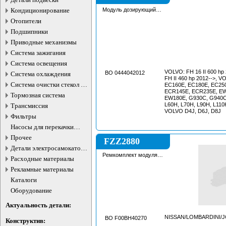
Кондиционирование
Модуль дозирующий
системы DNOX
Отопители
Подшипники
Приводные механизмы
Система зажигания
Система освещения
VOLVO: FH 16 II 600 hp 2012-->, VOLVO:
BO 0444042012
Система охлаждения
FH II 460 hp 2012-->, VOLVO EC140E,
Система очистки стекол и
EC160E, EC180E, EC25
фар
ECR145E, ECR235E, EW
Тормозная система
EW180E, G930C, G940C
L60H, L70H, L90H, L110
Трансмиссия
VOLVO D4J, D6J, D8J
Фильтры
Насосы для перекачки
жидкостей
Прочее
FZZ2880
Детали электросамокатов и
электротранспорта
Ремкомплект модуля
Расходные материалы
DNOX
Рекламные материалы
Каталоги
Оборудование
Актуальность детали:
NISSAN/LOMBARDINI/J
BO F00BH40270
Конструктив: