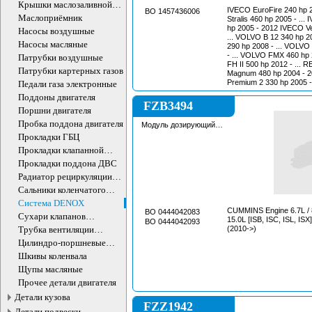
Крышки маслозаливной
IVECO EuroFire 240 hp 2
BO 1457436006
горловины
Маслоприёмник
Stralis 460 hp 2005 - ..
hp 2005 - 2012 IVECO Ve
Насосы воздушные
... VOLVO B 12 340 hp 2
Насосы масляные
290 hp 2008 - ... VOLVO
- ... VOLVO FMX 460 hp 
Патрубки воздушные
FH II 500 hp 2012 - ..
Патрубки картерных газов
Magnum 480 hp 2004 - 2006 RENAULT
Premium 2 330 hp 2005 - 
Педали газа электронные
Поддоны двигателя
FZB3494
Поршни двигателя
Пробка поддона двигателя
Модуль дозирующий
системы DNOX
Прокладки ГБЦ
Прокладки клапанной
крышки
Прокладки поддона ДВС
Радиатор рециркуляции
ОГ
Сальники коленчатого
вала двигателя
Система DENOX
CUMMINS Engine 6.7L / 8.
BO 0444042083
Сухари клапанов
15.0L [ISB, ISC, ISL, IS
BO 0444042093
впускных/выпускных
Трубка вентиляции
(2010->)
картера
Цилиндро-поршневые
группы ДВС
Шкивы коленвала
Щупы масляные
Прочее детали двигателя
Детали кузова
FZZ1942
Детали подвески