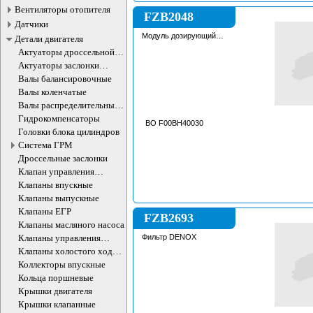
MF6712 , MF6712S , MF
Вентиляторы отопителя
6714S , MF6715S , MF67
FZB2048
MF7714 , MF7714S , MF
Датчики
MF7716 , MF7716S , MF
Модуль дозирующий
Детали двигателя
MF7719 , MF7719S , MF
системы DNOX
MF7719S , MF7720 , MF
Актуаторы дроссельной
MF7720S , MF7722 , MF
заслонки
Актуаторы заслонки
MF7722S , MF7724 , MF
впускного коллектора
MF7724S , MF7726 , MF
Валы балансировочные
MF7726S , MF8670 , MF
Валы коленчатые
MF8727 , MF8730 , MF87
MF8737 , MF8740 // G
Валы распределительные
AGCO MASSEY-FERG
ДВС
Гидрокомпенсаторы
BO F00BH40030
Головки блока цилиндров
Система ГРМ
Дроссельные заслонки
Клапан управления
впускного коллектора
Клапаны впускные
Клапаны выпускные
Клапаны ЕГР
FZB2693
Клапаны масляного насоса
Клапаны управления
Фильтр DENOX
впускного коллектора
Клапаны холостого хода
ДВС
Коллекторы впускные
Кольца поршневые
Крышки двигателя
Крышки клапанные