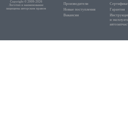
Copyright © 2009-2026
Производители
Сертифика
Логотип и наименование
защищены авторским правом
Новые поступления
Гарантия
Вакансии
Инструкции
и эксплуат
автозапчас