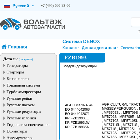
Русский
+7 (495) 660-22-00
▾
Система DENOX
Главная
Каталог
Детали двигателя
Система de
FZB1993
Деталь:
(раскрыть)
Генераторы
Модуль дозирующий
системы DNOX
Стартеры
Бензонасосы
Топливная система
Турбокомпрессоры
Рулевые рейки
Рулевые насосы
AGRICULTURAL TRAC
AGCO 837074846
MASSEY-FERGUSON , M
BO 0444042068
Рулевые редукторы
, MF5709SL , MF5709S ,
BO 0444042071
MF5709S , MF5709R , 
Рулевые колонки
KR FZB1993LE
, MF5710S , MF5710SL 
KR FZB1993LW
Гидравлика спецтехники
, MF5711SL , MF5711S ,
KR FZB1993SN
MF5711S , MF5712SL , 
DC-моторы
MF5712SL , MF5712S , 
MF5713S , MF5713SL , 
Аккумуляторы