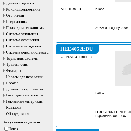
Детали подвески
Кондиционирование
E4038
MH E4038EDU
Отопители
Подшипники
Приводные механизмы
SUBARU Legacy 2009-
Система зажигания
Система освещения
Система охлаждения
HEE4052EDU
Система очистки стекол и
фар
Датчик угла поворота
Тормозная система
рулевой рейки
Трансмиссия
Фильтры
Насосы для перекачки
жидкостей
Прочее
Детали электросамокатов и
электротранспорта
E4052
Расходные материалы
Рекламные материалы
Каталоги
LEXUS RX400H 2003-2
Оборудование
Highlander 2005-2007
Актуальность детали:
Новая