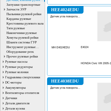
рейки
Заглушки транспортные
HEE4024EDU
Запчасти ЭУР
Пыльники рулевой рейки
Датчик угла поворота
Карданы рулевые
рулевой рейки
Крестовины рулевого вала
Тяги рулевые
Наконечники рулевые
Хомуты рулевой рейки
Шланги системы ГУР
Инструмент рулевые
E4024
MH E4024EDU
рейки
Оборудование реек
Прочее рулевые рейки
Рулевые насосы
HONDA Civic VIII 2005-2
Рулевые редукторы
Рулевые колонки
Гидравлика спецтехники
HEE4038EDU
DC-моторы
Аккумуляторы
Датчик угла поворота
рулевой рейки
Вентиляторы отопителя
Датчики
Детали двигателя
Детали кузова