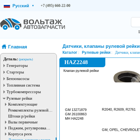
Русский
+7 (495) 660-22-00
▾
Датчики, клапаны рулевой рейки
Главная
Каталог
Рулевые рейки
Датчики, клапа
Деталь:
(раскрыть)
HAZ2248
Генераторы
Клапан рулевой рейки
Стартеры
Бензонасосы
Топливная система
Турбокомпрессоры
Рулевые рейки
Комплектующие
R2040, R2609, R2761
Ремкомплекты рулевой
GM 13271879
GM 26100863
рейки
Штоки р/рейки
MH HA2248
Валы первичные
Поджим, регулировка
GM, OPEL, CHEVROLE
рулевые рейки
Корпуса реек
Датчики, клапаны рулевой