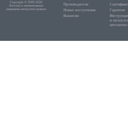
Copyright © 2009-2026
Производители
Сертифика
Логотип и наименование
защищены авторским правом
Новые поступления
Гарантия
Вакансии
Инструкции
и эксплуат
автозапчас