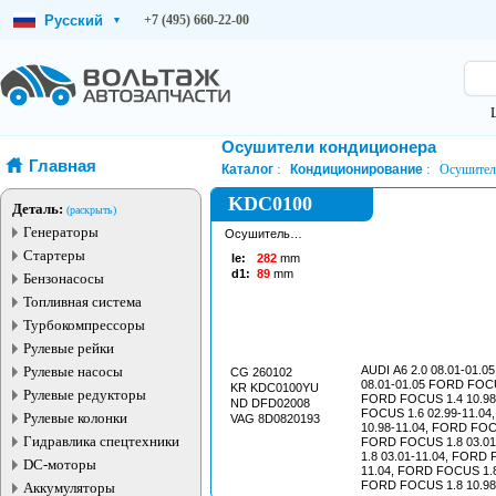
Русский
+7 (495) 660-22-00
▾
Осушители кондиционера
Главная
Каталог
Кондиционирование
Осушител
KDC0100
Деталь:
(раскрыть)
Генераторы
Осушитель
кондиционера
Стартеры
le:
282
mm
d1:
89
mm
Бензонасосы
Топливная система
Турбокомпрессоры
Рулевые рейки
Рулевые насосы
AUDI A6 2.0 08.01-01.05
CG 260102
08.01-01.05 FORD FOCU
KR KDC0100YU
Рулевые редукторы
FORD FOCUS 1.4 10.98
ND DFD02008
FOCUS 1.6 02.99-11.0
Рулевые колонки
VAG 8D0820193
10.98-11.04, FORD FOCU
Гидравлика спецтехники
FORD FOCUS 1.8 03.0
1.8 03.01-11.04, FORD 
DC-моторы
11.04, FORD FOCUS 1.8
FORD FOCUS 1.8 10.98
Аккумуляторы