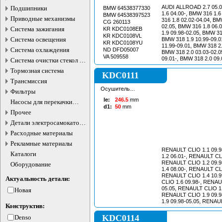
AUDI ALLROAD 2.7 05.0
Подшипники
BMW 64538377330
1.6 04.00-, BMW 316 1.
BMW 64538397523
Приводные механизмы
316 1.8 02.02-04.04, BM
CG 260113
02.05, BMW 316 1.8 06.
Система зажигания
KR KDC0108EB
1.9 09.98-02.05, BMW 31
KR KDC0108VL
Система освещения
BMW 318 1.9 10.99-09.0
KR KDC0108YU
11.99-09.01, BMW 318 2.
Система охлаждения
ND DFD05007
BMW 318 2.0 03.03-02.0
VA 509558
09.01-, BMW 318 2.0 09
Система очистки стекол и
2.0 09.01-03.03, BMW 32
фар
Тормозная система
BMW 320 2.0 03.98-09.0
KDC0111
04.98-09.01, BMW 320 2.
Трансмиссия
BMW 320 2.0 09.00-02.
Осушитель
Фильтры
кондиционера
le:
246.5
mm
Насосы для перекачки
d1:
50
mm
жидкостей
Прочее
Детали электросамокатов и
электротранспорта
Расходные материалы
Рекламные материалы
RENAULT CLIO 1.1 09.
Каталоги
1.2 06.01-, RENAULT CLI
RENAULT CLIO 1.2 09.
Оборудование
1.4 08.00-, RENAULT CLI
RENAULT CLIO 1.4 10.9
Актуальность детали:
CLIO 1.6 09.98-, RENAU
05.05, RENAULT CLIO 1.
Новая
RENAULT CLIO 1.9 09.
1.9 09.98-05.05, RENAUL
Конструктив:
RENAULT CLIO 2.0 02.
KANGOO 1.2 03.98-, 
KDC0114
Denso
1.2 06.01-, RENAULT K