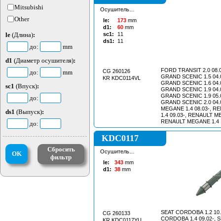
RENAULT KANGOO 1.4 
Mitsubishi
Осушитель
KANGOO 1.
кондиционера
Other
le:
173
mm
d1:
60
mm
le
(Длина)
:
sc1:
11
ds1:
11
до:
mm
d1
(Диаметр осушителя)
:
FORD TRANSIT 2.0 08.
CG 260126
до:
mm
GRAND SCENIC 1.5 04.
KR KDC0114VL
GRAND SCENIC 1.6 04.
sc1
(Впуск)
:
GRAND SCENIC 1.9 04.
GRAND SCENIC 1.9 05.
до:
GRAND SCENIC 2.0 04.
MEGANE 1.4 08.03-, 
ds1
(Выпуск)
:
1.4 09.03-, RENAULT ME
RENAULT MEGANE 1.4 
до:
MEGANE 1.5 02.04-, 
1.5 03.06-, RENAULT ME
KDC0117
RENAULT MEGANE 1.5 
MEGANE 1.5 09.03-, 
Сбросить
Осушитель
OK
1.5 10.03-, RENAULT ME
фильтр
кондиционера
RENAULT MEGANE 1.6
le:
343
mm
d1:
38
mm
SEAT CORDOBA 1.2 10.
CG 260133
CORDOBA 1.4 09.02-, 
KR KDC0117YU