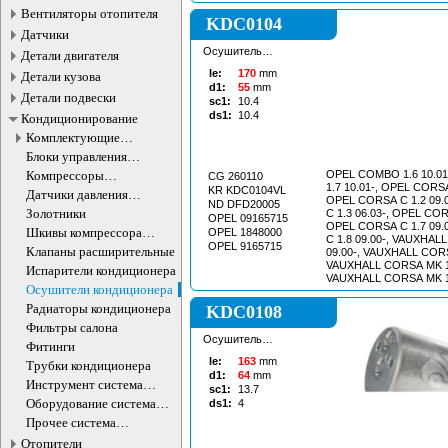
FOCUS 2.0 02.99-11.0
Вентиляторы отопителя
03.02-11.04, FORD FOCU
KDC0104
FORD FOCUS 2.0 10.02
Датчики
FOCUS 2.0 10.98-11.04
Осушитель
Детали двигателя
кондиционера
le:
170
mm
Детали кузова
d1:
55
mm
Детали подвески
sc1:
10.4
ds1:
10.4
Кондиционирование
Комплектующие
компрессоров
Блоки управления
кондиционера
кондиционером
Компрессоры
OPEL COMBO 1.6 10.0
CG 260110
1.7 10.01-, OPEL CORSA
кондиционера
KR KDC0104VL
Датчики давления
OPEL CORSA C 1.2 09.
ND DFD20005
хладагента
Золотники
C 1.3 06.03-, OPEL COR
OPEL 09165715
OPEL CORSA C 1.7 09.
Шкивы компрессора
OPEL 1848000
C 1.8 09.00-, VAUXHAL
кондиционера
OPEL 9165715
Клапаны расширительные
09.00-, VAUXHALL CORS
VAUXHALL CORSA MK 1.
Испарители кондиционера
VAUXHALL CORSA MK 1.
Осушители кондиционера
VAUXHALL CORSA MK II 
VAUXHALL CORSA MK II 
Радиаторы кондиционера
KDC0108
VAUXHALL CORSAVAN MK
Фильтры салона
VAUXHALL CORSAVAN MK
Осушитель
Фитинги
кондиционера
le:
163
mm
Трубки кондиционера
d1:
64
mm
Инструмент система
sc1:
13.7
кондиционирования
Оборудование система
ds1:
4
кондиционирования
Прочее система
кондиционирования
Отопители