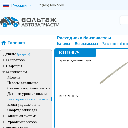
Русский
+7 (495) 660-22-00
▾
Расходники бензонасосы
Главная
Каталог
Бензонасосы
Расходники бенз
KR1007S
Деталь:
(раскрыть)
Генераторы
Термоусадочная трубка
для бензонасоса
Стартеры
Бензонасосы
Модули
Насосы топливные
Сетка-фильтр бензонасоса
Датчики уровня топлива
KR KR1007S
Расходники бензонасосы
Блоки управления
топливным насосом
Оборудование для
бензонасосов
Топливная система
Турбокомпрессоры
Рулевые рейки