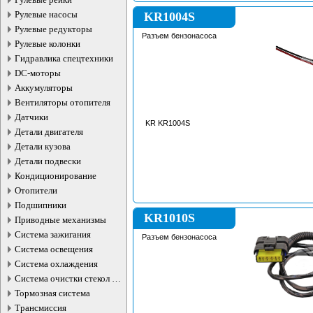
Рулевые насосы
KR1004S
Рулевые редукторы
Разъем бензонасоса
Рулевые колонки
Гидравлика спецтехники
DC-моторы
Аккумуляторы
Вентиляторы отопителя
Датчики
KR KR1004S
Детали двигателя
Детали кузова
Детали подвески
Кондиционирование
Отопители
Подшипники
KR1010S
Приводные механизмы
Система зажигания
Разъем бензонасоса
Система освещения
Система охлаждения
Система очистки стекол и
фар
Тормозная система
Трансмиссия