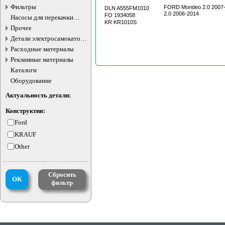
Фильтры
FORD Mondeo 2.0 2007-2014 FORD S-max
DLN A555FM1010
2.0 2006-2014
FO 1934058
Насосы для перекачки
KR KR1010S
жидкостей
Прочее
Детали электросамокатов и
электротранспорта
Расходные материалы
Рекламные материалы
Каталоги
Оборудование
Актуальность детали:
Конструктив:
Ford
KRAUF
Other
Сбросить
OK
фильтр