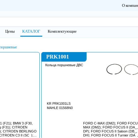
О компа
Цены
КАТАЛОГ
Комплектующие
 поршневые
PRK1001
Кольца поршневые ДВС
KR PRK1001LS
MAHLE 01568N0
1 (F21); BMW 3 (F30,
FORD C-MAX (DM2); FORD FOCU
ng (F31); CITROEN
MAX (DM2); FORD FOCUS II (DA_,
9); CITROEN BERLINGO
DP); FORD FOCUS II Saloon (DB_,
CITROEN C3 II (SC_);
DH); FORD FOCUS II Turnier (DA_,