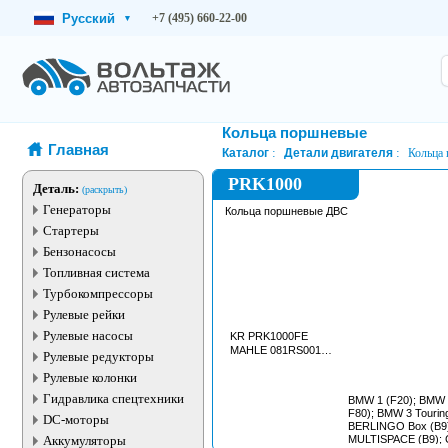
Русский
+7 (495) 660-22-00
▾
Кольца поршневые
Главная
Каталог
Детали двигателя
Кольца
PRK1000
Деталь:
(раскрыть)
Генераторы
Кольца поршневые ДВС
Стартеры
Бензонасосы
Топливная система
Турбокомпрессоры
Рулевые рейки
Рулевые насосы
KR PRK1000FE
MAHLE 081RS001040N0
Рулевые редукторы
Рулевые колонки
Гидравлика спецтехники
BMW 1 (F20); BMW 
F80); BMW 3 Touri
DC-моторы
BERLINGO Box (B
Аккумуляторы
MULTISPACE (B9); 