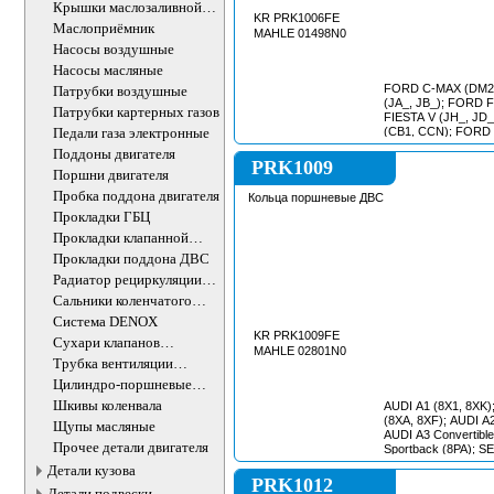
Крышки маслозаливной
KR PRK1006FE
горловины
Маслоприёмник
MAHLE 01498N0
Насосы воздушные
Насосы масляные
FORD C-MAX (DM2)
Патрубки воздушные
(JA_, JB_); FORD 
Патрубки картерных газов
FIESTA V (JH_, JD
Педали газа электронные
(CB1, CCN); FORD
FORD FOCUS Box B
Поддоны двигателя
FORD FOCUS C-MA
PRK1009
Поршни двигателя
FOCUS II (DA_, HC
Box Body/Estate; 
Пробка поддона двигателя
Кольца поршневые ДВС
Convertible; FORD 
Прокладки ГБЦ
FCH, DH); FORD FO
FFS, DS); FORD F
Прокладки клапанной
FORD FOCUS Turni
крышки
Прокладки поддона ДВС
FUSION (JU_); FO
FORD MONDEO IV S
Радиатор рециркуляции
MONDEO IV Turnie
ОГ
Сальники коленчатого
(EC_); MAZDA 2 (D
вала двигателя
Система DENOX
KR PRK1009FE
Сухари клапанов
MAHLE 02801N0
впускных/выпускных
Трубка вентиляции
картера
Цилиндро-поршневые
группы ДВС
Шкивы коленвала
AUDI A1 (8X1, 8XK)
(8XA, 8XF); AUDI A2
Щупы масляные
AUDI A3 Convertible
Прочее детали двигателя
Sportback (8PA); S
ALTEA XL (5P5, 5
Детали кузова
(6L2); SEAT IBIZA II
PRK1012
Детали подвески
(6J5, 6P1); SEAT 