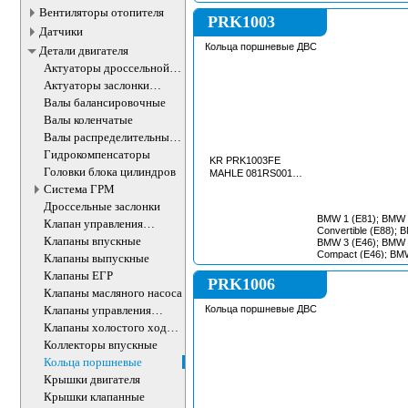
CITROEN C3 Picas
Вентиляторы отопителя
Coupe (LA_); CITR
PRK1003
(UA_); CITROEN C4 
Датчики
DE_); CITROEN C4 
Кольца поршневые ДВС
Детали двигателя
(B7); CITROEN C4 I
CITROEN C4 Picass
Актуаторы дроссельной
CITROEN C4 Picasso
заслонки
Актуаторы заслонки
(RD_); CITROEN C5 
впускного коллектора
CITROEN DS3; CITR
Валы балансировочные
CITROEN DS4; CIT
Валы коленчатые
DS DS 3 Convertible
CROSSBACK (NX_); 
Валы распределительные
(R56); MINI MINI C
ДВС
Гидрокомпенсаторы
MINI CLUBVAN (R55
KR PRK1003FE
COUNTRYMAN (R60)
Головки блока цилиндров
MAHLE 081RS001010N0
Convertible (R57); 
Система ГРМ
MINI MINI PACEMAN
Дроссельные заслонки
Roadster (R59); PE
PEUGEOT 207 (WA
BMW 1 (E81); BMW 
Клапан управления
CC (WD_); PEUGEO
Convertible (E88); 
впускного коллектора
Клапаны впускные
PEUGEOT 207 Van
BMW 3 (E46); BMW 
208 I (CA_, CC_);
Compact (E46); BMW
Клапаны выпускные
(0U_); PEUGEOT 3
BMW 3 Convertible 
Клапаны ЕГР
308 I (4A_, 4C_); P
(E46); BMW 3 Coupe
PRK1006
LP_, LW_, LH_, L3
(E46); BMW 3 Touri
Клапаны масляного насоса
(4E_, 4H_); PEUG
BMW 5 Touring (E6
Клапаны управления
Кольца поршневые ДВС
5008 (0U_, 0E_); P
X3 (E83); BMW Z4 R
впускного коллектора
PEUGEOT 508 SW I
Клапаны холостого хода
PARTNER Box; P
ДВС
Коллекторы впускные
Tepee; PEUGEOT 
PGO HEMERA; PG
Кольца поршневые
Крышки двигателя
Крышки клапанные