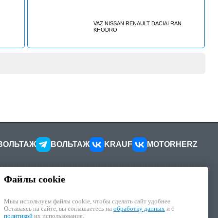
T 306
GEOT 307
 307 SW
VAZ NISSAN RENAULT DACIAI RAN
KHODRO
PEUGEOT
TNER
 G_);
_, G_);
ВОЛЬТАЖ
ВОЛЬТАЖ
KRAUF
MOTORHERZ
Файлы cookie
КОНТАКТЫ
ителей
Как добраться
Мыы используем файлы cookie, чтобы cделать сайт удобнее.
Как связаться
Оставаясь на сайте, вы соглашаетесь на
обработку данных
и с
иалы
Наши реквизиты
политикой
их использования.