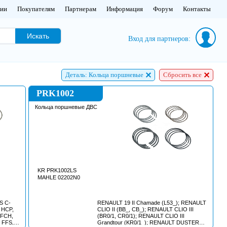
нии
Покупателям
Партнерам
Информация
Форум
Контакты
Искать
Вход для партнеров:
Деталь: Кольца поршневые
Сбросить все
PRK1002
Кольца поршневые ДВС
KR PRK1002LS
MAHLE 02202N0
S C-
RENAULT 19 II Chamade (L53_); RENAULT
 HCP,
CLIO II (BB_, CB_); RENAULT CLIO III
 FCH,
(BR0/1, CR0/1); RENAULT CLIO III
 FFS,
Grandtour (KR0/1_); RENAULT DUSTER