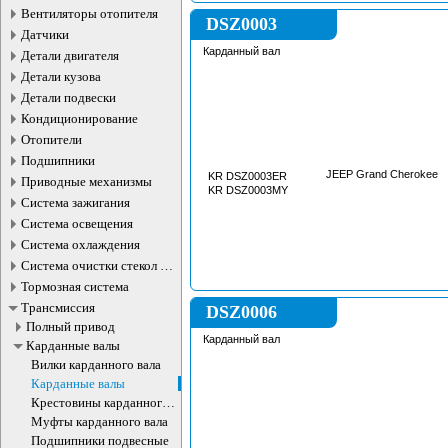
Вентиляторы отопителя
DSZ0003
Датчики
Карданный вал
Детали двигателя
Детали кузова
Детали подвески
Кондиционирование
Отопители
Подшипники
JEEP Grand Cherokee
KR DSZ0003ER
Приводные механизмы
KR DSZ0003MY
Система зажигания
Система освещения
Система охлаждения
Система очистки стекол и
фар
Тормозная система
Трансмиссия
DSZ0006
Полный привод
Карданный вал
Карданные валы
Вилки карданного вала
Карданные валы
Крестовины карданного
вала
Муфты карданного вала
Подшипники подвесные