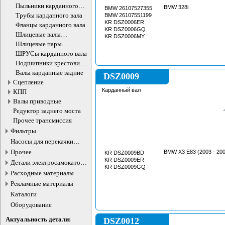
Пыльники карданного
BMW 328i
BMW 26107527355
вала
Трубы карданного вала
BMW 26107551199
KR DSZ0006ER
Фланцы карданного вала
KR DSZ0006GQ
Шлицевые валы
KR DSZ0006MY
карданного вала
Шлицевые пары
карданного вала
ШРУСы карданного вала
Подшипники крестовин
карданного вала
Валы карданные задние
DSZ0009
Сцепление
Карданный вал
КПП
Валы приводные
Редуктор заднего моста
Прочее трансмиссия
Фильтры
Насосы для перекачки
жидкостей
Прочее
BMW X3 E83 (2003 - 200
KR DSZ0009BD
KR DSZ0009ER
Детали электросамокатов и
KR DSZ0009GQ
электротранспорта
Расходные материалы
Рекламные материалы
Каталоги
Оборудование
Актуальность детали:
DSZ0012