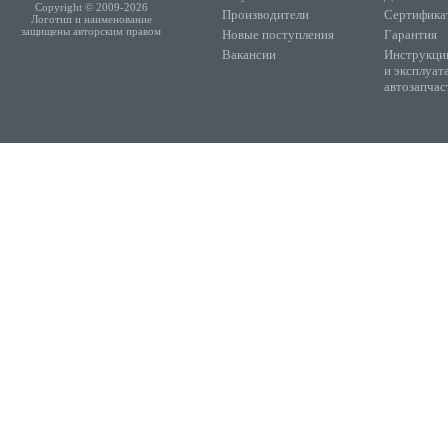
Copyright © 2009-2026
Производители
Сертифика
Логотип и наименование
защищены авторским правом
Новые поступления
Гарантия
Вакансии
Инструкции
и эксплуат
автозапчас