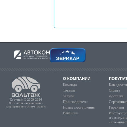
О КОМПАНИИ
ПОКУПА
Команда
Как сделать
Товары
Оплата
Услуги
Доставка
Copyright © 2009-2026
Производители
Сертифика
Логотип и наименование
защищены авторским правом
Новые поступления
Гарантия
Вакансии
Инструкции
и эксплуат
автозапчас