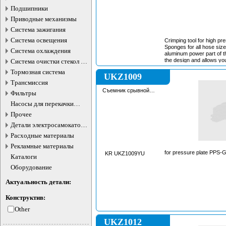
Подшипники
Приводные механизмы
Система зажигания
Система освещения
Crimping tool for high pr
Sponges for all hose siz
Система охлаждения
aluminum power part of th
the design and allows you
Система очистки стекол и
reach places. Strong cha
фар
Тормозная система
shutter valve is made of 
UKZ1009
and is designed for reusa
Трансмиссия
Съемник срывной
Фильтры
пластины кондиционира
Насосы для перекачки
жидкостей
Прочее
Детали электросамокатов и
электротранспорта
Расходные материалы
Рекламные материалы
for pressure plate PPS-
KR UKZ1009YU
Каталоги
Оборудование
Актуальность детали:
Конструктив:
Other
UKZ1012