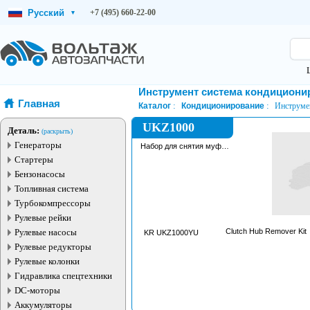
Русский
+7 (495) 660-22-00
▾
Инструмент система кондициони
Главная
Каталог
Кондиционирование
Инструме
UKZ1000
Деталь:
(раскрыть)
Генераторы
Набор для снятия муфту
компрессора
Стартеры
кондиционера
Бензонасосы
Топливная система
Турбокомпрессоры
Рулевые рейки
Рулевые насосы
Clutch Hub Remover Kit
KR UKZ1000YU
Рулевые редукторы
Рулевые колонки
Гидравлика спецтехники
DC-моторы
Аккумуляторы