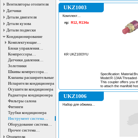
Вентиляторы отопителя
UKZ1003
Датчики
Комплект
Детали двигателя
быстросъёмный для
rg:
R12, R134a
Детали кузова
заправки кондиционера
Детали подвески
Кондиционирование
Комплектующие
компрессоров
Блоки управления
кондиционера
кондиционером
Компрессоры
KR UKZ1003YU
кондиционера
Датчики давления
хладагента
Золотники
Шкивы компрессора
Specification: Material:Br
кондиционера
Клапаны расширительные
Model:R-134A Threaded 
This coupler offers you 
Испарители кондиционера
to attach the manifold ho
Осушители кондиционера
Auto/Car AC R134a syst
diagnosis, charging or e
Радиаторы кондиционера
UKZ1006
Red for high pressure sid
Фильтры салона
pressure side Compact co
Набор для обжима
bronze for a long lasting a
Фитинги
шлангов (Кримпер)
Allow fast and easy serv
Трубки кондиционера
connections without leaki
Инструмент система
Widely used , normally f
automative tool
кондиционирования
Оборудование система
кондиционирования
Прочее система
кондиционирования
Отопители