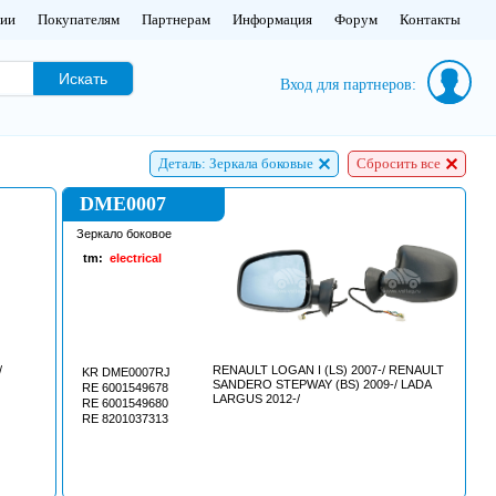
нии
Покупателям
Партнерам
Информация
Форум
Контакты
Искать
Вход для партнеров:
Деталь: Зеркала боковые
Сбросить все
DME0007
Зеркало боковое
tm:
electrical
/
RENAULT LOGAN I (LS) 2007-/ RENAULT
KR DME0007RJ
SANDERO STEPWAY (BS) 2009-/ LADA
RE 6001549678
LARGUS 2012-/
RE 6001549680
RE 8201037313