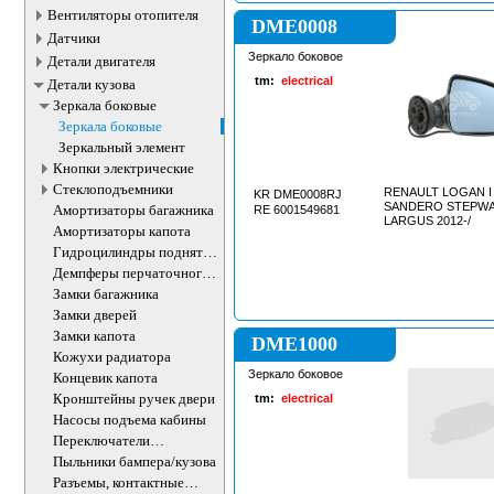
Вентиляторы отопителя
DME0008
Датчики
Зеркало боковое
Детали двигателя
tm:
electrical
Детали кузова
Зеркала боковые
Зеркала боковые
Зеркальный элемент
Кнопки электрические
Стеклоподъемники
RENAULT LOGAN I 
KR DME0008RJ
SANDERO STEPWAY 
Амортизаторы багажника
RE 6001549681
LARGUS 2012-/
Амортизаторы капота
Гидроцилиндры поднятия
кабины
Демпферы перчаточного
ящика
Замки багажника
Замки дверей
Замки капота
DME1000
Кожухи радиатора
Зеркало боковое
Концевик капота
Кронштейны ручек двери
tm:
electrical
Насосы подъема кабины
Переключатели
подрулевые
Пыльники бампера/кузова
Разъемы, контактные