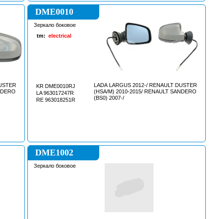
DME0010
Зеркало боковое
tm:
electrical
DUSTER
LADA LARGUS 2012-/ RENAULT DUSTER
KR DME0010RJ
ANDERO
(HSA/M) 2010-2015/ RENAULT SANDERO
LA 963017247R
(BS0) 2007-/
RE 963018251R
DME1002
Зеркало боковое