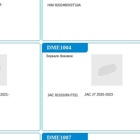
1-
HAV 8202480XST10A
DME1004
Зеркало боковое
2021-
JAC J7 2020-2023
JAC 8210100U7311
DME1007