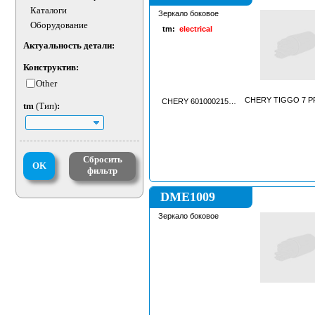
Каталоги
Зеркало боковое
Оборудование
tm:
electrical
Актуальность детали:
Конструктив:
Other
CHERY TIGGO 7 P
CHERY 601000215AADQJ
tm
(Тип)
:
Сбросить
OK
фильтр
DME1009
Зеркало боковое