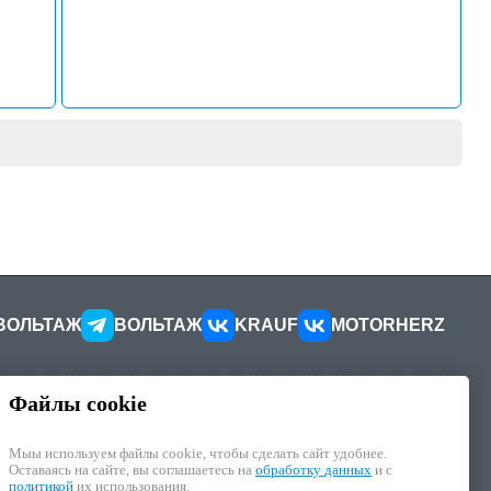
ВОЛЬТАЖ
ВОЛЬТАЖ
KRAUF
MOTORHERZ
Файлы cookie
КОНТАКТЫ
ителей
Как добраться
Мыы используем файлы cookie, чтобы cделать сайт удобнее.
Как связаться
Оставаясь на сайте, вы соглашаетесь на
обработку данных
и с
иалы
Наши реквизиты
политикой
их использования.