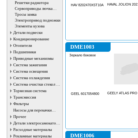
группы
Решетки радиатора
HAVAL JOLION 202
HAV 8202470XST10A
Сервоприводы лючка
бензобака
Тросы замка
Электропривод подножки
Элементы кузова
Детали подвески
Кондиционирование
Отопители
DME1003
Подшипники
Зеркало боковое
Приводные механизмы
Система зажигания
Система освещения
Система охлаждения
Система очистки стекол и
фар
Тормозная система
GEELY ATLAS PRO 
GEEL 6017054800
Трансмиссия
Фильтры
Насосы для перекачки
жидкостей
Прочее
Детали электросамокатов и
электротранспорта
Расходные материалы
DME1006
Рекламные материалы