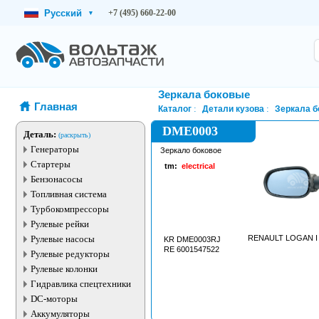
Русский
+7 (495) 660-22-00
▾
Зеркала боковые
Главная
Каталог
Детали кузова
Зеркала 
DME0003
Деталь:
(раскрыть)
Генераторы
Зеркало боковое
Стартеры
tm:
electrical
Бензонасосы
Топливная система
Турбокомпрессоры
Рулевые рейки
Рулевые насосы
RENAULT LOGAN I (
KR DME0003RJ
RE 6001547522
Рулевые редукторы
Рулевые колонки
Гидравлика спецтехники
DC-моторы
Аккумуляторы