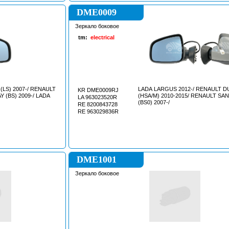
DME0009
Зеркало боковое
tm:
electrical
(LS) 2007-/ RENAULT
LADA LARGUS 2012-/ RENAULT 
KR DME0009RJ
(BS) 2009-/ LADA
(HSA/M) 2010-2015/ RENAULT S
LA 963023520R
(BS0) 2007-/
RE 8200843728
RE 963029836R
DME1001
Зеркало боковое