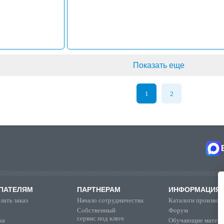
Показать еще
1
2
ПАТЕЛЯМ
ПАРТНЕРАМ
ИНФОРМАЦИЯ
лать заказ
Начало сотрудничества
Каталоги производ
Собственный
Форум
сервис под ключ
ка
Обучающие матер