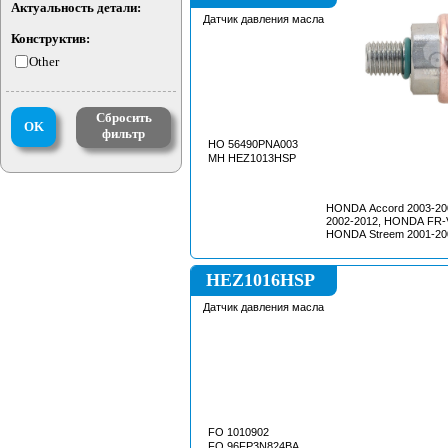
Актуальность детали:
Датчик давления масла
Конструктив:
Other
Сбросить
OK
фильтр
HO 56490PNA003
MH HEZ1013HSP
HONDA Accord 2003-2
2002-2012, HONDA FR-V
HONDA Streem 2001-20
HEZ1016HSP
Датчик давления масла
FO 1010902
FO 96FP3N824BA