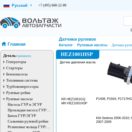
Русский
+7 (495) 660-22-00
▾
Датчики рулевое
Главная
Каталог
Рулевые насосы
Датчики руле
HEZ1001HSP
Деталь:
(раскрыть)
Генераторы
Датчик давления масла
Стартеры
Бензонасосы
Топливная система
Турбокомпрессоры
Рулевые рейки
Рулевые насосы
P1408, P1504, P1717HG
KR HEZ1001GQ
MH HEZ1001HSP
Насосы ГУР и ЭГУР
Прокладки насоса ГУР/
ЭГУР
Бачок ГУР/ЭГУР
KIA Sedona 2006-2010;
Сальники рулевой рейки
2007-2009
Резиновые кольца ГУР/
ЭГУР