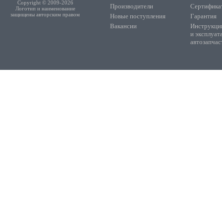
Copyright © 2009-2026
Производители
Сертифика
Логотип и наименование
защищены авторским правом
Новые поступления
Гарантия
Вакансии
Инструкции
и эксплуат
автозапчас