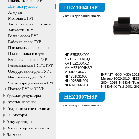
Шкивы насоса ГУР
Датчики рулевое
HEZ1004HSP
Хомуты
Датчик давления масла
Моторы ЭГУР
Заглушки транспортные
Запчасти ЭГУР
Валы насоса ГУР
Рабочие пары ГУР
Прижимные чашки насоса
ГУР
Подшипники и втулки
HD 575353K000
рулевого редуктора
Клапаны насосов ГУР
KR HEZ1004GQ
KR HEZ1004XQ
Ремкомплекты ГУР/ЭГУР
MH HEZ1004HSP
Оборудование для ГУР и
MI MR594646
INFINITI G35 (V35) 200
ЭУР
NI 4731831000
Инструмент для ГУР и
Murano 2002-2015; NISS
NI 497636N200
ЭУР
Части корпуса насоса ГУР
2004-2015; NISSAN Tea
NI 497636N20A
NISSAN X-Trail 2001-2
Прочее ГУР и ЭГУР
Sonata NF 2004-2010; 
2008-2013; HYUNDAI Gr
Рулевые редукторы
HEZ1007HSP
HYUNDAI Azera 2005-2
Рулевые колонки
Outlander 2006-2012; M
Датчик давления масла
2004-2010
Гидравлика спецтехники
DC-моторы
Аккумуляторы
Вентиляторы отопителя
Датчики