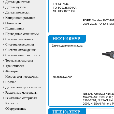
Детали двигателя
FO 1437144
Детали кузова
FO 6G913N824AA
MH HEZ1007HSP
Детали подвески
Кондиционирование
FORD Mondeo 2007-201
Отопители
2006-2015; FORD S-Max
Подшипники
Приводные механизмы
HEZ1010HSP
Система зажигания
Система освещения
Датчик давления масла
Система охлаждения
Система очистки стекол и
фар
Тормозная система
Трансмиссия
Фильтры
Насосы для перекачки
NI 49762AA000
жидкостей
Прочее
Детали электросамокатов и
электротранспорта
Расходные материалы
NISSAN Almera 2 N16 2
Maxima A33 1999-2006; 
Рекламные материалы
1996-2001; NISSAN Path
Каталоги
2004; NISSAN Primera P
NISSAN Terrano R50 199
Оборудование
QX4 JR50 1996-2003;
HEZ1013HSP