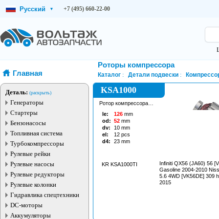
Русский
+7 (495) 660-22-00
▾
Роторы компрессора
Главная
Каталог
Детали подвески
Компрессо
KSA1000
Деталь:
(раскрыть)
Генераторы
Ротор компрессора
пневмоподвески
Стартеры
le:
126
mm
od:
52
mm
Бензонасосы
dv:
10
mm
Топливная система
el:
12
pcs
d4:
23
mm
Турбокомпрессоры
Рулевые рейки
Рулевые насосы
Infiniti QX56 (JA60) 56 
KR KSA1000TI
Gasoline 2004-2010 Nis
Рулевые редукторы
5.6 4WD [VK56DE] 309 h
2015
Рулевые колонки
Гидравлика спецтехники
DC-моторы
Аккумуляторы