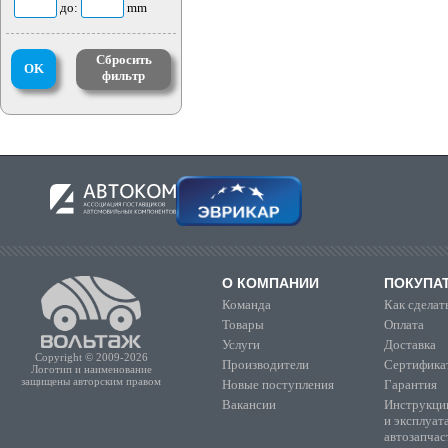
до:
mm
Сбросить
OK
фильтр
О КОМПАНИИ
ПОКУПА
Команда
Как сделать
Товары
Оплата
Услуги
Доставка
Copyright © 2009-2026
Производители
Сертифика
Логотип и наименование
защищены авторским правом
Новые поступления
Гарантия
Вакансии
Инструкции
и эксплуат
автозапчас