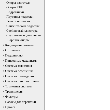
Опоры двигателя
Опоры КПП
Подрамники
Пружины подвески
Рычаги подвески
Сайлентблоки подвески
Стойки стабилизатора
Ступичные подшипники
Шаровые опоры
Кондиционирование
Отопители
Подшипники
Приводные механизмы
Система зажигания
Система освещения
Система охлаждения
Система очистки стекол и
фар
Тормозная система
Трансмиссия
Фильтры
Насосы для перекачки
жидкостей
Прочее