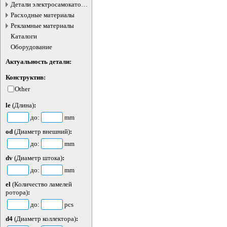
Детали электросамокатов и
электротранспорта
Расходные материалы
Рекламные материалы
Каталоги
Оборудование
Актуальность детали:
Конструктив:
Other
le
(Длина)
:
до:
mm
od
(Диаметр внешний)
:
до:
mm
dv
(Диаметр штока)
:
до:
mm
el
(Количество ламелей
ротора)
:
до:
pcs
d4
(Диаметр коллектора)
: