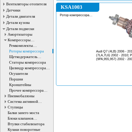
Вентиляторы отопителя
KSA1003
Датчики
Ротор компрессора
Детали двигателя
пневмоподвески
Детали кузова
Детали подвески
Амортизаторы
Компрессоры
пневмоподвески
Ремкомплекты
компрессора
Роторы компрессора
Audi Q7 (4LB) 2006 - 20
пневмоподвески
(7LA,7L6) 2002 - 2010;
Щеткодержатель
(9PA,955,957) 2002 - 20
компрессора
Статоры компрессора
пневмоподвески
Цилиндр компрессора
пневмоподвески
Осушители
Поршни
Кронштейны
Прочее компрессора
пневмоподвески
Пневмобаллоны
Система активной
стабилизации
Ступицы
Балки занего моста
Блоки клапанов
пневмоподвески
Втулки стабилизатора
Кулаки поворотные