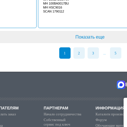
MH 100BA0017BU
MH HSC9016
SCAN 1790112
Показать еще
1
2
3
5
...
ПАТЕЛЯМ
ПАРТНЕРАМ
ИНФОРМАЦИЯ
лать заказ
Начало сотрудничества
Каталоги производ
Собственный
Форум
сервис под ключ
ка
Обучающие матер