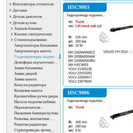
Вентиляторы отопителя
HSC9003
Датчики
Гидроцилиндр подъема
Детали двигателя
кабины
vt:
Truck
Детали кузова
us:
Lift truck cab cyl
Зеркала боковые
Кнопки электрические
R:
535
mm
Стеклоподъемники
pr:
250
bar
Амортизаторы багажника
wt:
10
Кг
Амортизаторы капота
VOLVO FH 2014 - ;
MH 100AA0068ZZ
Гидроцилиндры поднятия
MH 100BA0004AK
кабины
MH 100BA0004BU
Демпферы перчаточного
MH HSC9003
ящика
Замки багажника
VOLV 21455230
Замки дверей
VOLV 22070283
VOLV 22928427
Замки капота
VOLV 23679505
Кожухи радиатора
Концевик капота
HSC9006
Кронштейны ручек двери
Гидроцилиндр подъема
Насосы подъема кабины
кабины
Переключатели
vt:
Truck
подрулевые
Пыльники бампера/кузова
Разъемы, контактные
R:
405
mm
группы
Решетки радиатора
pr:
280
bar
Сервоприводы лючка
wt:
9
Кг