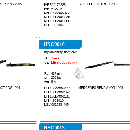
ER 1993-2005
IVECO EUROCARGO 2002-;
IVE 504172828
IVE 98427951
MH 100AA0071ZZ
MH 100BA0008AK
MH 100BA0008BU
MH HSC9007
HSC9010
Гидроцилиндр подъема
кабины
vt:
Truck
us:
Lift truck cab cyl
R:
427
mm
pr:
250
bar
wt:
8
Кг
CTROS 1996-;
MERCEDES BENZ AXOR 1996-;
MH 100AA0074ZZ
MH 100BA0011AK
MH 100BA0011BU
MH HSC9010
MZ A0025534405
HSC9013