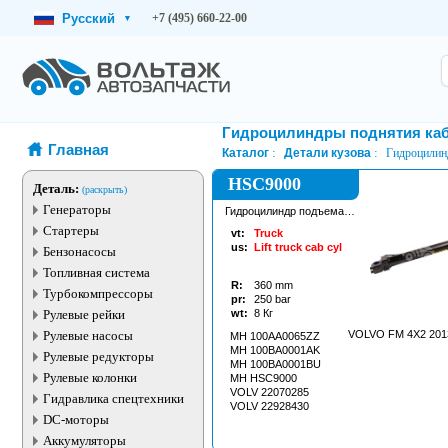
Русский
+7 (495) 660-22-00
▾
Гидроцилиндры поднятия ка
Главная
Каталог
Детали кузова
Гидроцилин
HSC9000
Деталь:
(раскрыть)
Генераторы
Гидроцилиндр подъема
кабины
Стартеры
vt:
Truck
us:
Lift truck cab cyl
Бензонасосы
Топливная система
R:
360
mm
Турбокомпрессоры
pr:
250
bar
Рулевые рейки
wt:
8
Кг
Рулевые насосы
VOLVO FM 4X2 2013
MH 100AA0065ZZ
MH 100BA0001AK
Рулевые редукторы
MH 100BA0001BU
Рулевые колонки
MH HSC9000
VOLV 22070285
Гидравлика спецтехники
VOLV 22928430
DC-моторы
Аккумуляторы