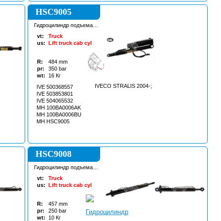
HSC9005
Гидроцилиндр подъема
кабины
vt:
Truck
us:
Lift truck cab cyl
R:
484
mm
pr:
350
bar
wt:
16
Кг
IVECO STRALIS 2004-;
IVE 500368557
IVE 503853801
IVE 504065532
MH 100BA0006AK
MH 100BA0006BU
MH HSC9005
HSC9008
Гидроцилиндр подъема
кабины
vt:
Truck
us:
Lift truck cab cyl
R:
457
mm
pr:
250
bar
wt:
10
Кг