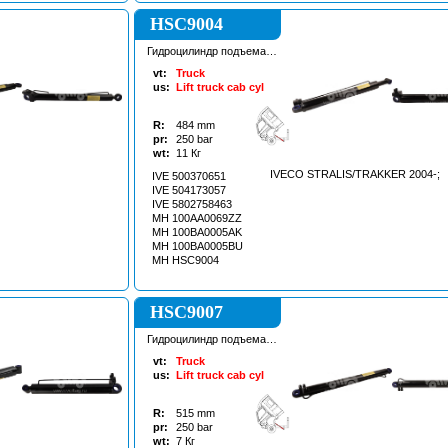
HSC9004
Гидроцилиндр подъема
кабины
vt:
Truck
us:
Lift truck cab cyl
R:
484
mm
pr:
250
bar
wt:
11
Кг
IVECO STRALIS/TRAKKER 2004-;
IVE 500370651
IVE 504173057
IVE 5802758463
MH 100AA0069ZZ
MH 100BA0005AK
MH 100BA0005BU
MH HSC9004
HSC9007
Гидроцилиндр подъема
кабины
vt:
Truck
us:
Lift truck cab cyl
R:
515
mm
pr:
250
bar
wt:
7
Кг