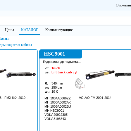
О компа
Цены
КАТАЛОГ
Комплектующие
бины
дры поднятия кабины
HSC9001
Гидроцилиндр подъема
кабины
vt:
Truck
us:
Lift truck cab cyl
R:
340
mm
pr:
250
bar
wt:
10
Кг
-; FMX 8X4 2010-;
VOLVO FM 2001-2014;
MH 100AA0066ZZ
MH 100BA0002AK
MH 100BA0002BU
MH HSC9001
VOLV 20922305
VOLV 3198843