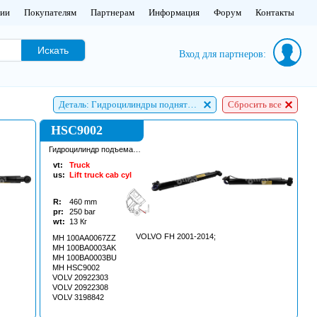
нии
Покупателям
Партнерам
Информация
Форум
Контакты
Искать
Вход для партнеров:
Деталь: Гидроцилиндры поднятия кабины
Сбросить все
HSC9002
Гидроцилиндр подъема
кабины
vt:
Truck
us:
Lift truck cab cyl
R:
460
mm
pr:
250
bar
wt:
13
Кг
VOLVO FH 2001-2014;
MH 100AA0067ZZ
MH 100BA0003AK
MH 100BA0003BU
MH HSC9002
VOLV 20922303
VOLV 20922308
VOLV 3198842