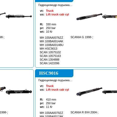
Гидроцилиндр подъема
кабины
vt:
Truck
us:
Lift truck cab cyl
R:
330
mm
pr:
250
bar
wt:
10
Кг
98-;
SCANIA G 1998-;
MH 100AA0076ZZ
MH 100BA0014AK
MH 100BA0014BU
MH HSC9013
SCAN 10575102
SCAN 10575163
SCAN 1354888
SCAN 1423396
HSC9016
Гидроцилиндр подъема
кабины
vt:
Truck
us:
Lift truck cab cyl
R:
410
mm
pr:
250
bar
wt:
11
Кг
1998-;
SCANIA R 8X4 2004-;
MH 100AA0079ZZ
MH 100BA0017AK