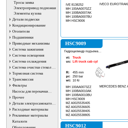
бензобака
Тросы замка
IVECO EUROTRAKK
IVE 8138252
Электропривод подножки
MH 100AA0070ZZ
MH 100BA0007AK
Элементы кузова
MH 100BA0007BU
Детали подвески
MH HSC9006
Кондиционирование
Отопители
Подшипники
HSC9009
Приводные механизмы
Система зажигания
Гидроцилиндр подъема
кабины
Система освещения
vt:
Truck
Система охлаждения
us:
Lift truck cab cyl
Система очистки стекол и
фар
R:
455
mm
Тормозная система
pr:
250
bar
Трансмиссия
wt:
10
Кг
Фильтры
MERCEDES BENZ A
MH 100AA0073ZZ
Насосы для перекачки
MH 100BA0010AK
MH 100BA0010BU
жидкостей
Прочее
MH HSC9009
Детали электросамокатов и
MZ A0025535405
MZ A0025536605
электротранспорта
Расходные материалы
MZ A0025538405
Рекламные материалы
MZ A0025538805
Каталоги
HSC9012
Оборудование