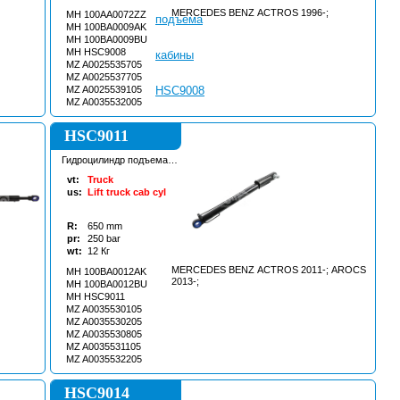
MERCEDES BENZ ACTROS 1996-;
MH 100AA0072ZZ
MH 100BA0009AK
MH 100BA0009BU
MH HSC9008
MZ A0025535705
MZ A0025537705
MZ A0025539105
MZ A0035532005
HSC9011
Гидроцилиндр подъема
кабины
vt:
Truck
us:
Lift truck cab cyl
R:
650
mm
pr:
250
bar
wt:
12
Кг
MERCEDES BENZ ACTROS 2011-; AROCS
MH 100BA0012AK
2013-;
MH 100BA0012BU
MH HSC9011
MZ A0035530105
MZ A0035530205
MZ A0035530805
MZ A0035531105
MZ A0035532205
HSC9014