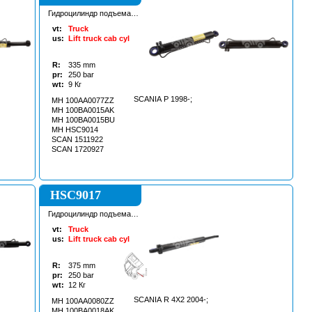
Гидроцилиндр подъема
кабины
vt:
Truck
us:
Lift truck cab cyl
R:
335
mm
pr:
250
bar
wt:
9
Кг
SCANIA P 1998-;
MH 100AA0077ZZ
MH 100BA0015AK
MH 100BA0015BU
MH HSC9014
SCAN 1511922
SCAN 1720927
HSC9017
Гидроцилиндр подъема
кабины
vt:
Truck
us:
Lift truck cab cyl
R:
375
mm
pr:
250
bar
wt:
12
Кг
SCANIA R 4X2 2004-;
MH 100AA0080ZZ
MH 100BA0018AK