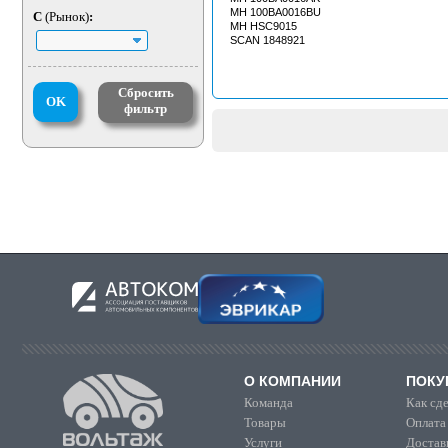
MH 100BA0016BU
C
(Рынок)
:
MH HSC9015
SCAN 1848921
Сбросить
OK
фильтр
О КОМПАНИИ
ПОКУ
Команда
Как сде
Товары
Оплата
Услуги
Достав