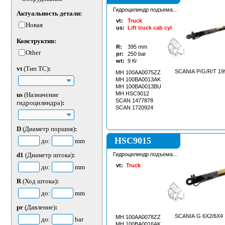
Гидроцилиндр подъема
Актуальность детали:
кабины
vt:
Truck
Новая
us:
Lift truck cab cyl
Конструктив:
R:
395
mm
Other
pr:
250
bar
wt:
9
Кг
vt
(Тип ТС)
:
SCANIA P/G/R/T 19
MH 100AA0075ZZ
MH 100BA0013AK
MH 100BA0013BU
MH HSC9012
us
(Назначение
SCAN 1477878
гидроцилиндра)
:
SCAN 1720924
D
(Диаметр поршня)
:
HSC9015
до:
mm
d1
(Диаметр штока)
:
Гидроцилиндр подъема
кабины
vt:
Truck
до:
mm
R
(Ход штока)
:
до:
mm
pr
(Давление)
:
SCANIA G 6X2/6X4 
MH 100AA0078ZZ
до:
bar
MH 100BA0016AK