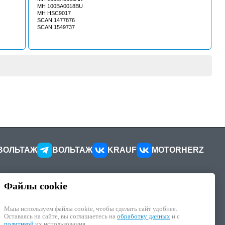
MH 100BA0018BU
MH HSC9017
SCAN 1477876
SCAN 1549737
ВОЛЬТАЖ
ВОЛЬТАЖ
KRAUF
MOTORHERZ
Файлы cookie
КОНТАКТЫ
ителей
Как добраться
Мыы используем файлы cookie, чтобы cделать сайт удобнее.
Как связаться
Оставаясь на сайте, вы соглашаетесь на
обработку данных
и с
иалы
Наши реквизиты
политикой
их использования.