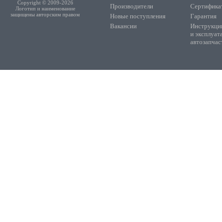
Copyright © 2009-2026
Производители
Сертифика
Логотип и наименование
защищены авторским правом
Новые поступления
Гарантия
Вакансии
Инструкции
и эксплуат
автозапчас