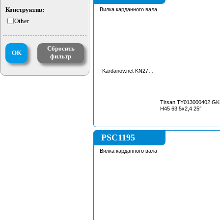
Конструктив:
Вилка карданного вала
Other
Сбросить
OK
фильтр
Kardanov.net KN27746TY62
Tirsan TY013000402 GK
H45 63,5x2,4 25°
PSC1195
Вилка карданного вала