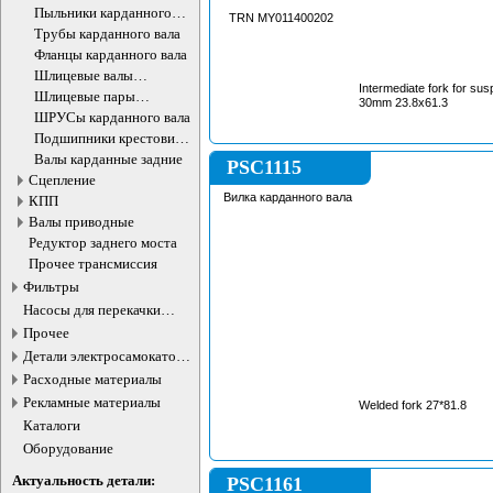
Пыльники карданного
TRN MY011400202
вала
Трубы карданного вала
Фланцы карданного вала
Шлицевые валы
Intermediate fork for su
карданного вала
Шлицевые пары
30mm 23.8x61.3
карданного вала
ШРУСы карданного вала
Подшипники крестовин
карданного вала
Валы карданные задние
PSC1115
Сцепление
Вилка карданного вала
КПП
Валы приводные
Редуктор заднего моста
Прочее трансмиссия
Фильтры
Насосы для перекачки
жидкостей
Прочее
Детали электросамокатов и
электротранспорта
Расходные материалы
Рекламные материалы
Welded fork 27*81.8
Каталоги
Оборудование
Актуальность детали:
PSC1161