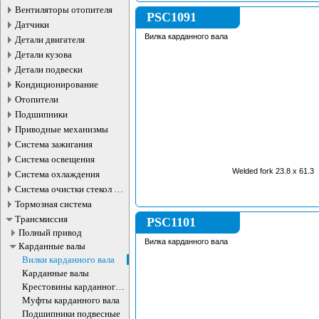
Вентиляторы отопителя
PSC1091
Датчики
Вилка карданного вала
Детали двигателя
Детали кузова
Детали подвески
Кондиционирование
Отопители
Подшипники
Приводные механизмы
Система зажигания
Система освещения
Welded fork 23.8 x 61.3
Система охлаждения
Система очистки стекол и
фар
Тормозная система
Трансмиссия
PSC1101
Полный привод
Вилка карданного вала
Карданные валы
Вилки карданного вала
Карданные валы
Крестовины карданного
вала
Муфты карданного вала
Подшипники подвесные