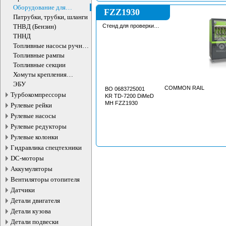
Оборудование для
FZZ1930
топливной аппаратуры
Патрубки, трубки, шланги
ТНВД (Бензин)
Стенд для проверки
форсунок всех типов
ТННД
Топливные насосы ручной
подкачки
Топливные рампы
Топливные секции
Хомуты крепления
топливного бака
ЭБУ
COMMON RAIL
BO 0683725001
Турбокомпрессоры
KR TD-7200 DiMeD
MH FZZ1930
Рулевые рейки
Рулевые насосы
Рулевые редукторы
Рулевые колонки
Гидравлика спецтехники
DC-моторы
Аккумуляторы
Вентиляторы отопителя
Датчики
Детали двигателя
Детали кузова
Детали подвески