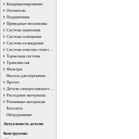
Кондиционирование
Отопители
Подшипники
Приводные механизмы
Система зажигания
Система освещения
Система охлаждения
Система очистки стекол и
фар
Тормозная система
Трансмиссия
Фильтры
Насосы для перекачки
жидкостей
Прочее
Детали электросамокатов и
электротранспорта
Расходные материалы
Рекламные материалы
Каталоги
Оборудование
Актуальность детали:
Конструктив: