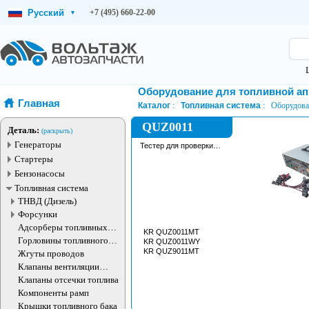
Русский
+7 (495) 660-22-00
▾
Оборудование для топливной а
Главная
Каталог
Топливная система
Оборудова
QUZ0011
Деталь:
(раскрыть)
Генераторы
Тестер для проверки
форсунок
Стартеры
Бензонасосы
Топливная система
ТНВД (Дизель)
Форсунки
Адсорберы топливных
KR QUZ0011MT
паров
Горловины топливного
KR QUZ0011WY
бака
KR QUZ9011MT
Жгуты проводов
Клапаны вентиляции
топливного бака
Клапаны отсечки топлива
Компоненты рамп
Крышки топливного бака