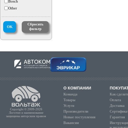
Bosch
Other
Сбросить
OK
фильтр
О КОМПАНИИ
ПОКУПА
Команда
Как сделать
Товары
Оплата
Услуги
Доставка
Copyright © 2009-2026
Производители
Сертифика
Логотип и наименование
защищены авторским правом
Новые поступления
Гарантия
Вакансии
Инструкции
и эксплуат