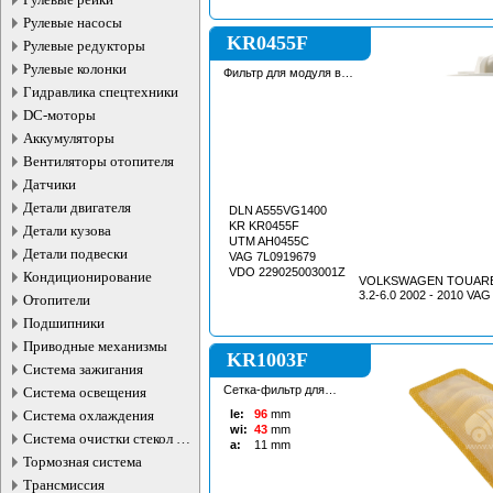
Рулевые насосы
KR0455F
Рулевые редукторы
Рулевые колонки
Фильтр для модуля в
сборе
Гидравлика спецтехники
DC-моторы
Аккумуляторы
Вентиляторы отопителя
Датчики
Детали двигателя
DLN A555VG1400
KR KR0455F
Детали кузова
UTM AH0455C
Детали подвески
VAG 7L0919679
VDO 229025003001Z
Кондиционирование
VOLKSWAGEN TOUAREG 
3.2-6.0 2002 - 2010 VAG
Отопители
Подшипники
Приводные механизмы
KR1003F
Система зажигания
Сетка-фильтр для
Система освещения
бензонасоса
Система охлаждения
le:
96
mm
wi:
43
mm
Система очистки стекол и
a:
11
mm
фар
Тормозная система
Трансмиссия