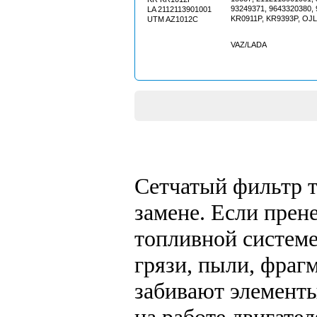
93249371, 9643320380, 
LA 2112113901001
KR0911P, KR9393P, OJ
UTM AZ1012C
VAZ/LADA
Сетчатый фильтр т
замене. Если прен
топливной системе
грязи, пыли, фраг
забивают элементы