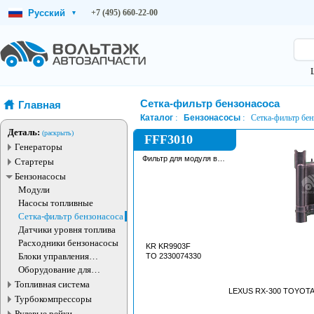
Русский
+7 (495) 660-22-00
▾
Сетка-фильтр бензонасоса
Главная
Каталог
Бензонасосы
Сетка-фильтр бен
Деталь:
(раскрыть)
FFF3010
Генераторы
Фильтр для модуля в
Стартеры
сборе
Бензонасосы
Модули
Насосы топливные
Сетка-фильтр бензонасоса
Датчики уровня топлива
Расходники бензонасосы
KR KR9903F
Блоки управления
TO 2330074330
топливным насосом
Оборудование для
бензонасосов
Топливная система
LEXUS RX-300 TOYOT
Турбокомпрессоры
Рулевые рейки