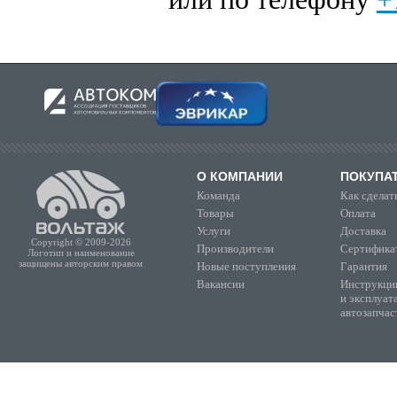
О КОМПАНИИ
ПОКУПА
Команда
Как сделать
Товары
Оплата
Услуги
Доставка
Copyright © 2009-2026
Производители
Сертифика
Логотип и наименование
защищены авторским правом
Новые поступления
Гарантия
Вакансии
Инструкции
и эксплуат
автозапчас