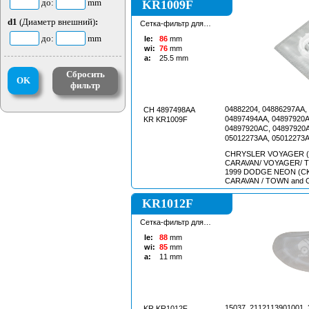
до:
mm
KR1009F
d1
(Диаметр внешний)
:
Сетка-фильтр для
бензонасоса
до:
mm
le:
86
mm
wi:
76
mm
a:
25.5
mm
Сбросить
OK
фильтр
04882204, 04886297AA,
CH 4897498AA
04897494AA, 04897920A
KR KR1009F
04897920AC, 04897920A
05012273AA, 05012273A
05012273AD, 4897920AB
CHRYSLER VOYAGER (GRAZ
4897920AD, 5012273AB,
CARAVAN/ VOYAGER/ T a
5012273AD, 52012356, 
1999 DODGE NEON (CKD) с 
52102193, 52102355, 5
KR1012F
Сетка-фильтр для
бензонасоса
le:
88
mm
wi:
85
mm
a:
11
mm
15037, 2112113901001, 
KR KR1012F