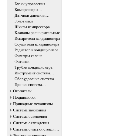
Блоки управления
кондиционером
Компрессоры
кондиционера
Датчики давления
хладагента
Золотники
Шкивы компрессора
кондиционера
Клапаны расширительные
Испарители кондиционера
Осушители кондиционера
Радиаторы кондиционера
Фильтры салона
Фитинги
Трубки кондиционера
Инструмент система
кондиционирования
Оборудование система
кондиционирования
Прочее система
кондиционирования
Отопители
Подшипники
Приводные механизмы
Система зажигания
Система освещения
Система охлаждения
Система очистки стекол и
фар
Тормозная система