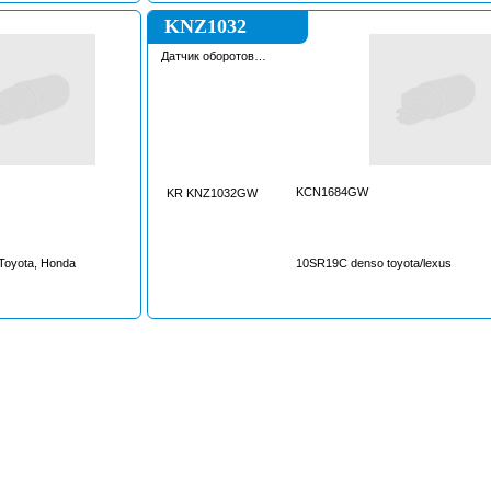
KNZ1032
Датчик оборотов
компрессора
кондиционера
KCN1684GW
KR KNZ1032GW
Toyota, Honda
10SR19C denso toyota/lexus