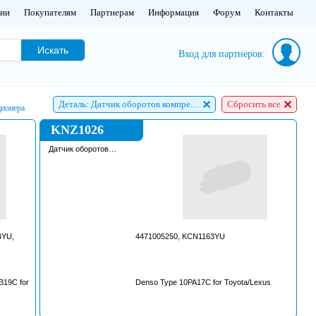
нии
Покупателям
Партнерам
Информация
Форум
Контакты
Искать
Вход для партнеров:
Деталь: Датчик оборотов компрессора кондиционера
Сбросить все
ционера
KNZ1026
Датчик оборотов
компрессора
кондиционера
4YU,
4471005250, KCN1163YU
B19C for
Denso Type 10PA17C for Toyota/Lexus