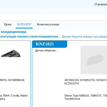
О компа
Цены
КАТАЛОГ
Комплектующие
а кондиционера
лектующие компрессоров кондиционера
Датчик оборотов компрессора конди
KNZ1025
Датчик оборотов
компрессора
кондиционера
099YU, KCN9099GW,
4472601153, KCN0513YU, KCN117
KCZ6122YU
a, RAV4, Corolla, Matrix
Denso Type 6SBU16, 7SBH17C, TS
gacy
Toyota/Lexus