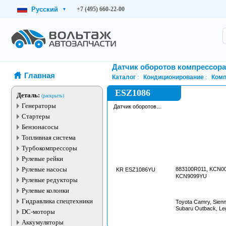
Русский
+7 (495) 660-22-00
▾
Датчик оборотов компрессор
Главная
Каталог
Кондиционирование
Комп
ESZ1086
Деталь:
(раскрыть)
Генераторы
Датчик оборотов
компрессора
Стартеры
кондиционера
Бензонасосы
Топливная система
Турбокомпрессоры
Рулевые рейки
Рулевые насосы
883100R011, KCN0
KR ESZ1086YU
KCN9099YU
Рулевые редукторы
Рулевые колонки
Гидравлика спецтехники
Toyota Camry, Sienn
Subaru Outback, Le
DC-моторы
Аккумуляторы