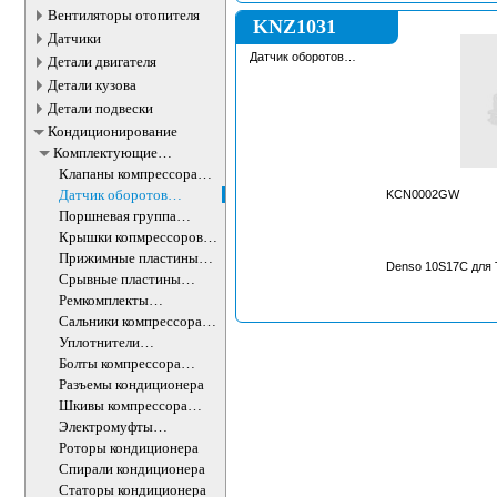
Вентиляторы отопителя
KNZ1031
Датчики
Датчик оборотов
Детали двигателя
компрессора
Детали кузова
кондиционера
Детали подвески
Кондиционирование
Комплектующие
компрессоров
Клапаны компрессора
кондиционера
кондиционера
Датчик оборотов
KCN0002GW
компрессора
Поршневая группа
кондиционера
компрессора
Крышки копмрессоров
кондиционера
кондиционера
Прижимные пластины
Denso 10S17C для 
шкива кондиционера
Срывные пластины
шкива кондиционера
Ремкомплекты
компрессора
Сальники компрессора
кондиционера
кондиционера
Уплотнители
компрессора
Болты компрессора
кондиционера
кондиционера
Разъемы кондиционера
Шкивы компрессора
кондиционера в сборе
Электромуфты
компрессора
Роторы кондиционера
кондиционера
Спирали кондиционера
Статоры кондиционера