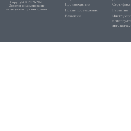
Copyright © 2009-2026
Производители
Сертифика
Логотип и наименование
защищены авторским правом
Новые поступления
Гарантия
Вакансии
Инструкции
и эксплуат
автозапчас