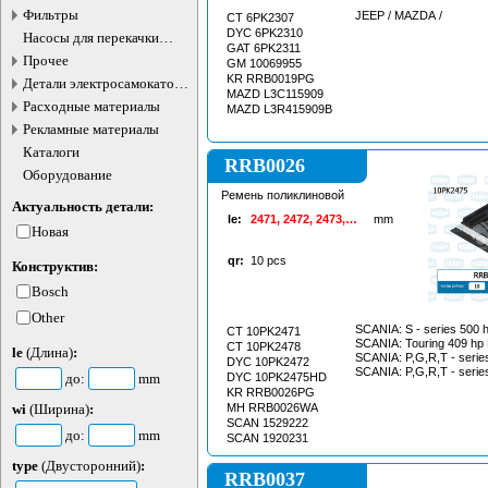
Фильтры
JEEP / MAZDA /
CT 6PK2307
DYC 6PK2310
Насосы для перекачки
GAT 6PK2311
жидкостей
Прочее
GM 10069955
KR RRB0019PG
Детали электросамокатов и
MAZD L3C115909
электротранспорта
Расходные материалы
MAZD L3R415909B
Рекламные материалы
Каталоги
RRB0026
Оборудование
Ремень поликлиновой
Актуальность детали:
le:
2471, 2472, 2473,
mm
Новая
2474, 2475, 2476,
2477, 2478, 2479
qr:
10
pcs
Конструктив:
Bosch
Other
SCANIA: S - series 500 hp DT 2017-->
CT 10PK2471
SCANIA: Touring 409 hp DT 2014-->
CT 10PK2478
le
(Длина)
:
SCANIA: P,G,R,T - series 480 hp
DYC 10PK2472
до:
mm
DYC 10PK2475HD
KR RRB0026PG
wi
(Ширина)
:
MH RRB0026WA
SCAN 1529222
до:
mm
SCAN 1920231
type
(Двусторонний)
:
RRB0037