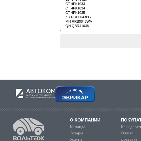
CT 4PK1033
CT 4PK1034
CT 4PK1035
KR RRB0043PG
MH RRB0043WA
QH QBR41038
О КОМПАНИИ
ПОКУПА
Команда
Как сделать
Товары
Оплата
Услуги
Доставка