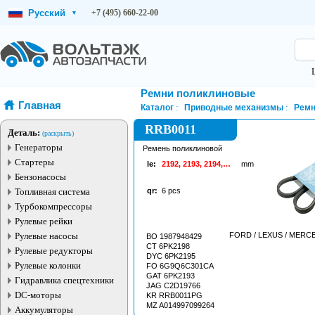
Русский
+7 (495) 660-22-00
▾
Ремни поликлиновые
Главная
Каталог
Приводные механизмы
Рем
RRB0011
Деталь:
(раскрыть)
Генераторы
Ремень поликлиновой
Стартеры
le:
2192, 2193, 2194,
mm
2195, 2196, 2197,
Бензонасосы
2198, 2199
Топливная система
qr:
6
pcs
Турбокомпрессоры
Рулевые рейки
Рулевые насосы
BO 1987948429
CT 6PK2198
Рулевые редукторы
DYC 6PK2195
Рулевые колонки
FO 6G9Q6C301CA
GAT 6PK2193
Гидравлика спецтехники
JAG C2D19766
DC-моторы
KR RRB0011PG
MZ A014997099264
Аккумуляторы