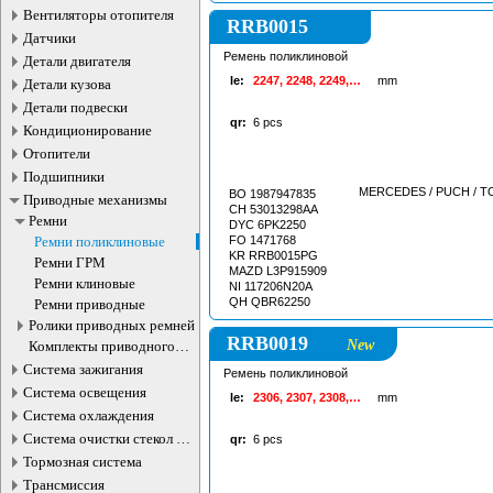
Вентиляторы отопителя
RRB0015
Датчики
Ремень поликлиновой
Детали двигателя
le:
2247, 2248, 2249,
mm
Детали кузова
2250, 2251, 2252
Детали подвески
qr:
6
pcs
Кондиционирование
Отопители
Подшипники
MERCEDES / PUCH / T
BO 1987947835
Приводные механизмы
CH 53013298AA
Ремни
DYC 6PK2250
Ремни поликлиновые
FO 1471768
KR RRB0015PG
Ремни ГРМ
MAZD L3P915909
Ремни клиновые
NI 117206N20A
QH QBR62250
Ремни приводные
Ролики приводных ремней
RRB0019
New
Комплекты приводного
ремня
Система зажигания
Ремень поликлиновой
Система освещения
le:
2306, 2307, 2308,
mm
2309, 2310, 2311,
Система охлаждения
2312
Система очистки стекол и
qr:
6
pcs
фар
Тормозная система
Трансмиссия