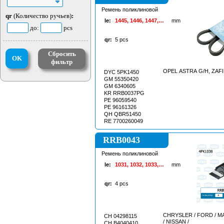
Ремень поликлиновой
qr
(Количество ручьев)
:
le:
1445, 1446, 1447,
mm
до:
pcs
1448, 1449, 1450,
1451, 1452, 1453,
qr:
5
pcs
1454, 1455
Сбросить
OK
фильтр
OPEL ASTRA G/H, ZAF
DYC 5PK1450
GM 55350420
GM 6340605
KR RRB0037PG
PE 96059540
PE 96161326
QH QBR51450
RE 7700260049
RRB0043
Ремень поликлиновой
le:
1031, 1032, 1033,
mm
1034, 1035, 1036,
1037, 1038, 1039,
qr:
4
pcs
1040
CHRYSLER / FORD / MA
CH 04298115
/ NISSAN /
CH B4040410