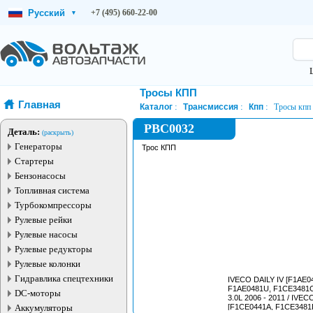
Русский
+7 (495) 660-22-00
▾
Тросы КПП
Главная
Каталог
Трансмиссия
Кпп
Тросы кпп
PBC0032
Деталь:
(раскрыть)
Генераторы
Трос КПП
Стартеры
Бензонасосы
Топливная система
Турбокомпрессоры
Рулевые рейки
Рулевые насосы
Рулевые редукторы
Рулевые колонки
Гидравлика спецтехники
IVECO DAILY IV [F1AE0
F1AE0481U, F1CE3481C,
DC-моторы
3.0L 2006 - 2011 / IVEC
Аккумуляторы
[F1CE0441A, F1CE3481D,