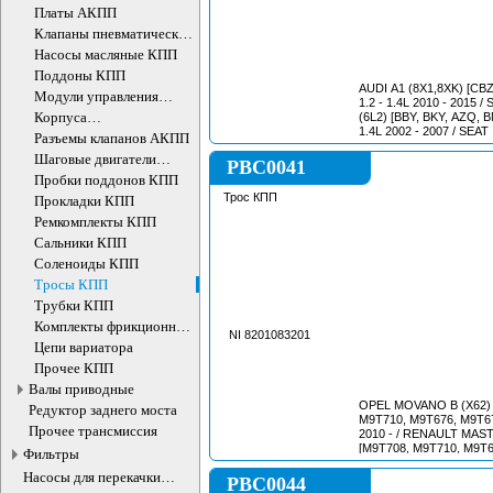
АКПП
Платы АКПП
Клапаны пневматические
КПП
Насосы масляные КПП
Поддоны КПП
AUDI A1 (8X1,8XK) [CB
Модули управления
1.2 - 1.4L 2010 - 2015 
АКПП
Корпуса
(6L2) [BBY, BKY, AZQ, B
1.4L 2002 - 2007 / SEAT I
гидроаккумуляторов КПП
Разъемы клапанов АКПП
[AZQ, BME, AUB, BBZ, B
Шаговые двигатели
2002 - 2009 / SEAT IBIZA
PBC0041
вариаторов
[CJLB, CGPA, BZG, BTS
Пробки поддонов КПП
- 1.6L 2008 - 2017 / S
Трос КПП
Прокладки КПП
[CBZB, CBZA] 1.2L 2012
FABIA II (5J2,542,572)
Ремкомплекты КПП
BZG, CEVA, BTS, CFNA, 
Сальники КПП
2007 - 2014 / SKODA 
[BME, CGGB, BXW, BTS
Соленоиды КПП
BZG, CBZB, CBZA] 1.2 - 
Тросы КПП
VW POLO IV (9N1,9N3) 
BME, AXU, BTS, BUD] 1.2
Трубки КПП
/
Комплекты фрикционных
NI 8201083201
дисков
Цепи вариатора
Прочее КПП
Валы приводные
OPEL MOVANO B (X62) 
Редуктор заднего моста
M9T710, M9T676, M9T67
Прочее трансмиссия
2010 - / RENAULT MASTE
[M9T708, M9T710, M9T6
Фильтры
M9T694] 2.3L 2010 - /
Насосы для перекачки
PBC0044