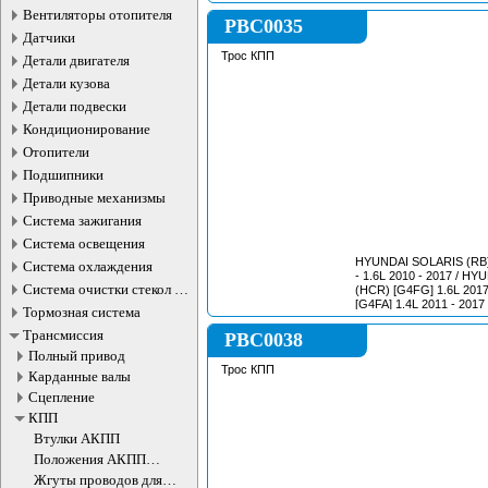
- 3.0L 2011 - 2014 / IV
Вентиляторы отопителя
[F1AFL411A, F1AFL411B,
PBC0035
3.0L 2014 - 2021 /
Датчики
Трос КПП
Детали двигателя
Детали кузова
Детали подвески
Кондиционирование
Отопители
Подшипники
Приводные механизмы
Система зажигания
Система освещения
HYUNDAI SOLARIS (RB)
Система охлаждения
- 1.6L 2010 - 2017 / HY
Система очистки стекол и
(HCR) [G4FG] 1.6L 2017 -
фар
[G4FA] 1.4L 2011 - 2017 
Тормозная система
Трансмиссия
PBC0038
Полный привод
Трос КПП
Карданные валы
Сцепление
КПП
Втулки АКПП
Положения AКПП
датчики
Жгуты проводов для