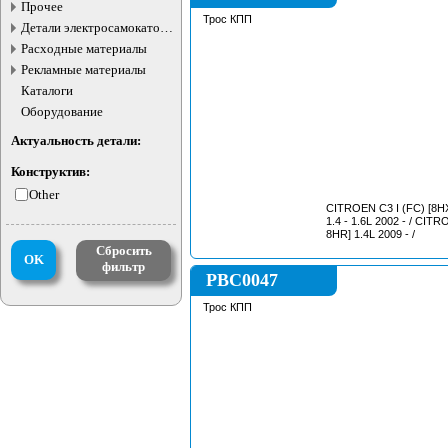
жидкостей
Прочее
Трос КПП
Детали электросамокатов и
электротранспорта
Расходные материалы
Рекламные материалы
Каталоги
Оборудование
Актуальность детали:
Конструктив:
Other
CITROEN C3 I (FC) [8HX
1.4 - 1.6L 2002 - / CITROEN C3 II [8HZ ,
8HR] 1.4L 2009 - /
Сбросить
OK
фильтр
PBC0047
Трос КПП