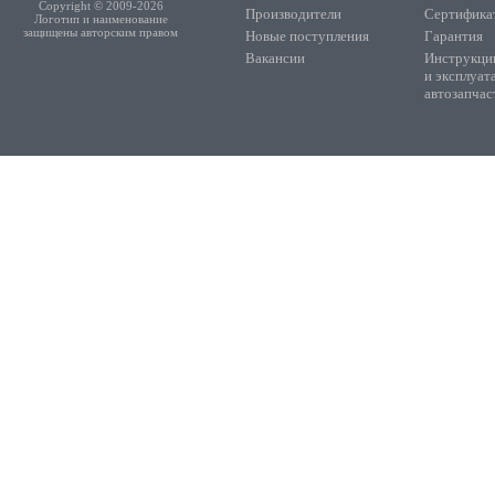
Copyright © 2009-2026
Производители
Сертифика
Логотип и наименование
защищены авторским правом
Новые поступления
Гарантия
Вакансии
Инструкции
и эксплуат
автозапчас