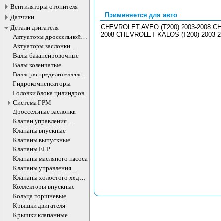
Вентиляторы отопителя
Применяется для авто
Датчики
CHEVROLET AVEO (T200) 2003-2008 CH
Детали двигателя
2008 CHEVROLET KALOS (T200) 2003-2
Актуаторы дроссельной
заслонки
Актуаторы заслонки
впускного коллектора
Валы балансировочные
Валы коленчатые
Валы распределительные
ДВС
Гидрокомпенсаторы
Головки блока цилиндров
Система ГРМ
Дроссельные заслонки
Клапан управления
впускного коллектора
Клапаны впускные
Клапаны выпускные
Клапаны ЕГР
Клапаны масляного насоса
Клапаны управления
впускного коллектора
Клапаны холостого хода
ДВС
Коллекторы впускные
Кольца поршневые
Крышки двигателя
Крышки клапанные