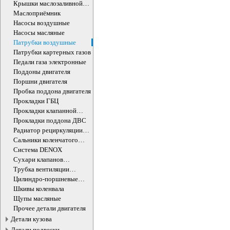
Крышки маслозаливной
горловины
Маслоприёмник
Насосы воздушные
Насосы масляные
Патрубки воздушные
Патрубки картерных газов
Педали газа электронные
Поддоны двигателя
Поршни двигателя
Пробка поддона двигателя
Прокладки ГБЦ
Прокладки клапанной
крышки
Прокладки поддона ДВС
Радиатор рециркуляции
ОГ
Сальники коленчатого
вала двигателя
Система DENOX
Сухари клапанов
впускных/выпускных
Трубка вентиляции
картера
Цилиндро-поршневые
группы ДВС
Шкивы коленвала
Щупы масляные
Прочее детали двигателя
Детали кузова
Детали подвески