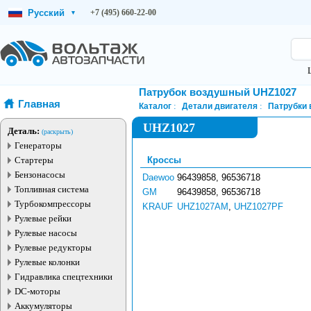
Русский
+7 (495) 660-22-00
▾
Патрубок воздушный UHZ1027
Главная
Каталог
Детали двигателя
Патрубки
UHZ1027
Деталь:
(раскрыть)
Генераторы
Стартеры
Кроссы
Бензонасосы
Daewoo
96439858, 96536718
Топливная система
GM
96439858, 96536718
Турбокомпрессоры
KRAUF
UHZ1027AM
,
UHZ1027PF
Рулевые рейки
Рулевые насосы
Рулевые редукторы
Рулевые колонки
Гидравлика спецтехники
DC-моторы
Аккумуляторы