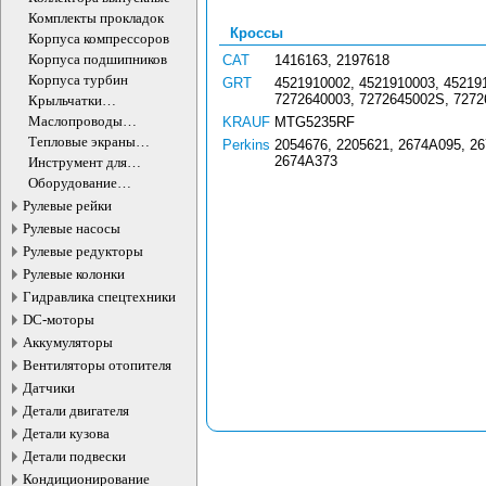
Комплекты прокладок
Кроссы
Корпуса компрессоров
Корпуса подшипников
CAT
1416163, 2197618
Корпуса турбин
GRT
4521910002, 4521910003, 45219
7272640003, 7272645002S, 727
Крыльчатки
турбокомпрессора
Маслопроводы
KRAUF
MTG5235RF
турбокомпрессора
Тепловые экраны
Perkins
2054676, 2205621, 2674A095, 2
турбокомпрессора
2674A373
Инструмент для
турбокомпрессоров
Оборудование
турбокомпрессоров
Рулевые рейки
Рулевые насосы
Рулевые редукторы
Рулевые колонки
Гидравлика спецтехники
DC-моторы
Аккумуляторы
Вентиляторы отопителя
Датчики
Детали двигателя
Детали кузова
Детали подвески
Кондиционирование