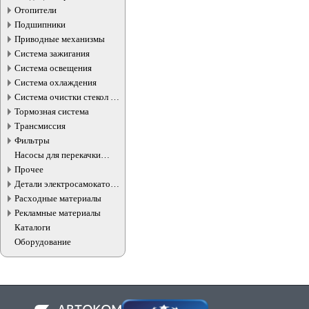
Отопители
Подшипники
Приводные механизмы
Система зажигания
Система освещения
Система охлаждения
Система очистки стекол и
фар
Тормозная система
Трансмиссия
Фильтры
Насосы для перекачки
жидкостей
Прочее
Детали электросамокатов и
электротранспорта
Расходные материалы
Рекламные материалы
Каталоги
Оборудование