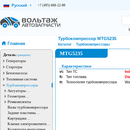
Русский
+7 (495) 660-22-00
▾
Турбокомпрессор MTG5235
Главная
Каталог
Турбокомпрессоры
MTG5235
Деталь:
(раскрыть)
Генераторы
Характеристики
Стартеры
vt:
Тип ТС
Ind
Бензонасосы
ft:
Тип топлива
Die
Топливная система
tt:
Технология турбокомпрессора
Wa
Турбокомпрессоры
Актуаторы
турбокомпрессора
Геометрии
турбокомпрессора
Ремкомплекты
Валы турбокомпрессора
Задние пластины
турбокомпрессора
Картриджи
турбокомпрессоров
Клапан электромагнитный
турбокомпрессора
Коллектора выпускные