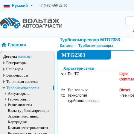
Русский
+7 (495) 660-22-00
▾
Турбокомпрессор MTG2383
Главная
Каталог
Турбокомпрессоры
MTG2383
Деталь:
(раскрыть)
Генераторы
Характеристики
Стартеры
vt:
Тип ТС
Light
Бензонасосы
Commerc
Топливная система
Турбокомпрессоры
ft:
Тип топлива
Diesel
Актуаторы
tt:
Технология
Free Flo
турбокомпрессора
Геометрии
турбокомпрессора
турбокомпрессора
Ремкомплекты
Валы турбокомпрессора
Задние пластины
турбокомпрессора
Картриджи
турбокомпрессоров
Клапан электромагнитный
турбокомпрессора
Коллектора выпускные