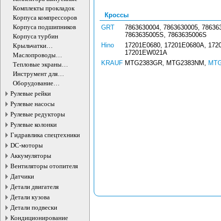
Комплекты прокладок
Кроссы
Корпуса компрессоров
Корпуса подшипников
GRT
7863630004, 7863630005, 78636
7863635005S, 7863635006S
Корпуса турбин
Hino
17201E0680, 17201E0680A, 172
Крыльчатки
17201EW021A
турбокомпрессора
Маслопроводы
турбокомпрессора
KRAUF
MTG2383GR, MTG2383NM,
MTG
Тепловые экраны
турбокомпрессора
Инструмент для
турбокомпрессоров
Оборудование
турбокомпрессоров
Рулевые рейки
Рулевые насосы
Рулевые редукторы
Рулевые колонки
Гидравлика спецтехники
DC-моторы
Аккумуляторы
Вентиляторы отопителя
Датчики
Детали двигателя
Детали кузова
Детали подвески
Кондиционирование