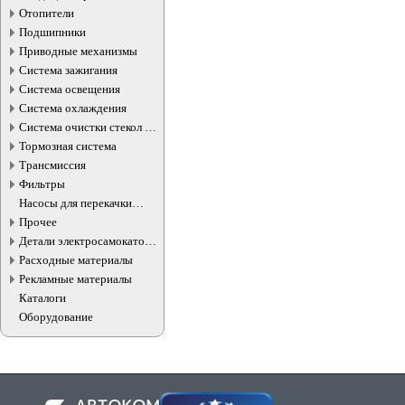
Отопители
Подшипники
Приводные механизмы
Система зажигания
Система освещения
Система охлаждения
Система очистки стекол и
фар
Тормозная система
Трансмиссия
Фильтры
Насосы для перекачки
жидкостей
Прочее
Детали электросамокатов и
электротранспорта
Расходные материалы
Рекламные материалы
Каталоги
Оборудование