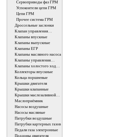
Сервоприводы фаз ГРМ
Успокоители цепи ГРМ
Цепи ГРМ
Прочее система ГРМ
Дроссельные заслонки
Клапан управления
впускного коллектора
Клапаны впускные
Клапаны выпускные
Клапаны ЕГР
Клапаны масляного насоса
Клапаны управления
впускного коллектора
Клапаны холостого хода
ДВС
Коллекторы впускные
Кольца поршневые
Крышки двигателя
Крышки клапанные
Крышки маслозаливной
горловины
Маслоприёмник
Насосы воздушные
Насосы масляные
Патрубки воздушные
Патрубки картерных газов
Педали газа электронные
Поддоны двигателя