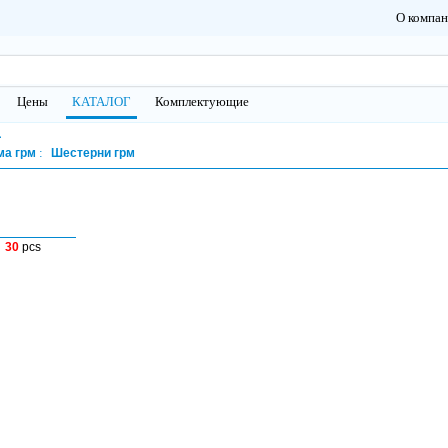
О компа
Цены
КАТАЛОГ
Комплектующие
1
ма грм
Шестерни грм
30
pcs