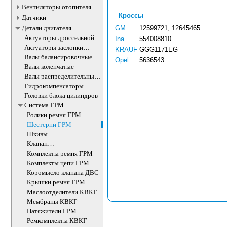
Вентиляторы отопителя
Кроссы
Датчики
Детали двигателя
GM
12599721, 12645465
Актуаторы дроссельной
Ina
554008810
заслонки
Актуаторы заслонки
KRAUF
GGG1171EG
впускного коллектора
Валы балансировочные
Opel
5636543
Валы коленчатые
Валы распределительные
ДВС
Гидрокомпенсаторы
Головки блока цилиндров
Система ГРМ
Ролики ремня ГРМ
Шестерни ГРМ
Шкивы
Клапан
электромагнитный
Комплекты ремня ГРМ
изменения фаз ГРМ
Комплекты цепи ГРМ
Коромысло клапана ДВС
Крышки ремня ГРМ
Маслоотделители КВКГ
Мембраны КВКГ
Натяжители ГРМ
Ремкомплекты КВКГ