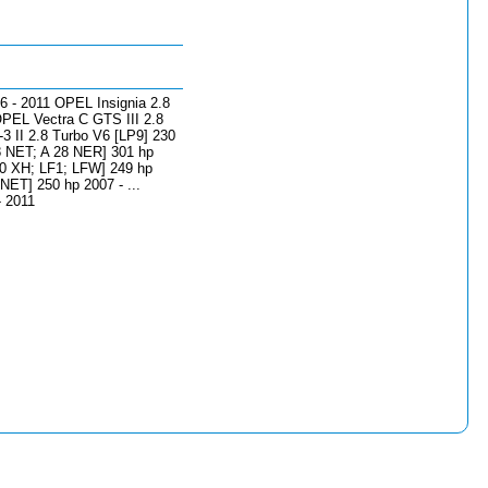
 - 2011 OPEL Insignia 2.8
PEL Vectra C GTS III 2.8
 II 2.8 Turbo V6 [LP9] 230
8 NET; A 28 NER] 301 hp
0 XH; LF1; LFW] 249 hp
ET] 250 hp 2007 - ...
 2011