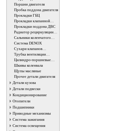
Поршни двигателя
Пробка поддона двигателя
Прокладки ГБЦ
Прокладки клапанной
крышки
Прокладки поддона ДВС
Радиатор рециркуляции
ОГ
Сальники коленчатого
вала двигателя
Система DENOX
Сухари клапанов
впускных/выпускных
Трубка вентиляции
картера
Цилиндро-поршневые
группы ДВС
Шкивы коленвала
Щупы масляные
Прочее детали двигателя
Детали кузова
Детали подвески
Кондиционирование
Отопители
Подшипники
Приводные механизмы
Система зажигания
Система освещения