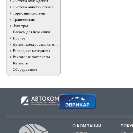
Система охлаждения
Система очистки стекол и
фар
Тормозная система
Трансмиссия
Фильтры
Насосы для перекачки
жидкостей
Прочее
Детали электросамокатов и
электротранспорта
Расходные материалы
Рекламные материалы
Каталоги
Оборудование
О КОМПАНИИ
ПОКУ
Команда
Как сде