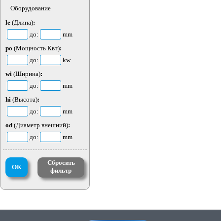
Оборудование
le
(Длина)
:
до:
mm
po
(Мощность Квт)
:
до:
kw
wi
(Ширина)
:
до:
mm
hi
(Высота)
:
до:
mm
od
(Диаметр внешний)
:
до:
mm
Сбросить
OK
фильтр