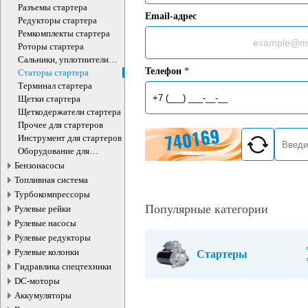
Разъемы стартера
Email-адрес
Редукторы стартера
Ремкомплекты стартера
Роторы стартера
Сальники, уплотнители
,изоляторы стартера
Телефон
*
Статоры стартера
Терминал стартера
Щетки стартера
Щеткодержатели стартера
Прочее для стартеров
Инструмент для стартеров
Оборудование для
стартеров
Бензонасосы
Топливная система
Турбокомпрессоры
Популярные категории
Рулевые рейки
Рулевые насосы
Рулевые редукторы
Рулевые колонки
Стартеры
Гидравлика спецтехники
DC-моторы
Аккумуляторы