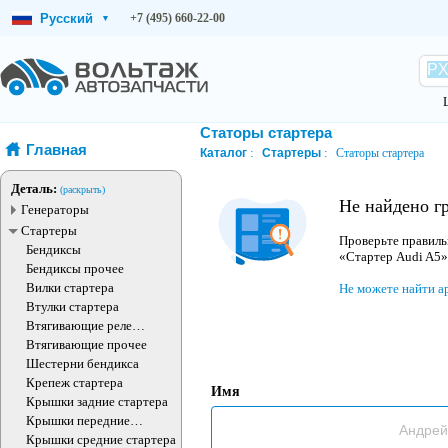
Русский
+7 (495) 660-22-00
▾
Статоры стартера
Главная
Каталог
Стартеры
Статоры стартера
Деталь:
(раскрыть)
Не найдено г
Генераторы
Стартеры
Проверьте правиль
Бендиксы
«Стартер Audi A5»
Бендиксы прочее
Вилки стартера
Не можете найти а
Втулки стартера
Втягивающие реле
стартера
Втягивающие прочее
Шестерни бендикса
Крепеж стартера
Имя
Крышки задние стартера
Крышки передние
стартера
Крышки средние стартера