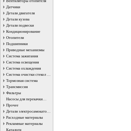
Вентиляторы отопителя
Датчики
Детали двигателя
Детали кузова
Детали подвески
Кондиционирование
Отопители
Подшипники
Приводные механизмы
Система зажигания
Система освещения
Система охлаждения
Система очистки стекол и
фар
Тормозная система
Трансмиссия
Фильтры
Насосы для перекачки
жидкостей
Прочее
Детали электросамокатов и
электротранспорта
Расходные материалы
Рекламные материалы
Каталоги