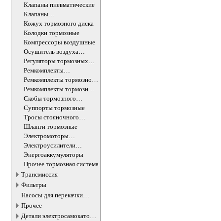
Клапаны пневматические
Клапаны
электромагнитные
Кожух тормозного диска
Колодки тормозные
Компрессоры воздушные
Осушитель воздуха
тормозной системы
Регуляторы тормозных
усилий
Ремкомплекты
компрессоров воздушных
Ремкомплекты тормозной
системы
Ремкомплекты тормозных
суппортов
Скобы тормозного
суппорта
Суппорты тормозные
Тросы стояночного
тормоза
Шланги тормозные
Электромоторы
стояночного тормоза
Электроусилители
тормозов
Энергоаккумуляторы
Прочее тормозная система
Трансмиссия
Фильтры
Насосы для перекачки
жидкостей
Прочее
Детали электросамокатов и