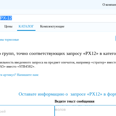
О компа
Цены
КАТАЛОГ
Комплектующие
аны тормозные
 групп, точно соответствующих запросу «PX12» в катег
ильность введенного запроса на предмет опечаток, например «стратер» вмест
 A5» вместо «STB4582».
ти артикул? Напишите нам:
Оставьте информацию о
запросе «PX12» в фор
Ведите текст сообщения