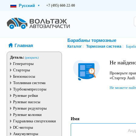
Русский
+7 (495) 660-22-00
▾
Барабаны тормозные
Главная
Каталог
Тормозная система
Бараб
Деталь:
(раскрыть)
Не найдено
Генераторы
Стартеры
Проверьте прав
Бензонасосы
«Стартер Audi
Топливная система
Не можете най
Турбокомпрессоры
Рулевые рейки
Рулевые насосы
Рулевые редукторы
Рулевые колонки
Имя
Гидравлика спецтехники
DC-моторы
Аккумуляторы