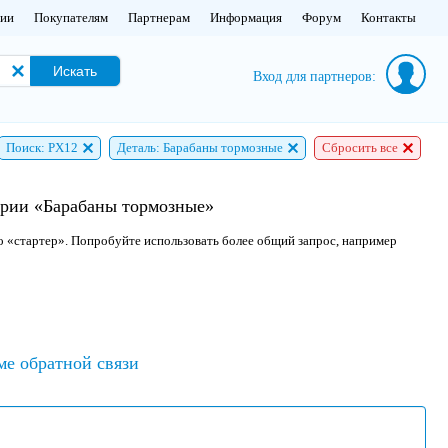
нии
Покупателям
Партнерам
Информация
Форум
Контакты
Искать
Вход для партнеров:
Поиск: PX12
Деталь: Барабаны тормозные
Сбросить все
ории «Барабаны тормозные»
о «стартер». Попробуйте использовать более общий запрос, например
ме обратной связи