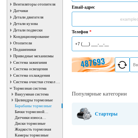
Вентиляторы отопителя
Email-адрес
Датчики
Детали двигателя
Детали кузова
Детали подвески
Телефон
*
Кондиционирование
Отопители
Подшипники
Приводные механизмы
Система зажигания
Система освещения
Система охлаждения
Система очистки стекол и
фар
Тормозная система
Популярные категории
Вакуумная система
Цилиндры тормозные
Барабаны тормозные
Бачки тормозной
Стартеры
жидкости
Датчики износа
тормозных колодок
Диски тормозные
Жидкость тормозная
Камеры тормозные