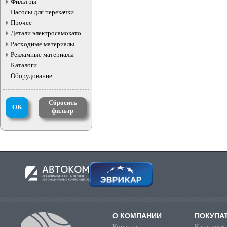
Фильтры
Насосы для перекачки
жидкостей
Прочее
Детали электросамокатов и
электротранспорта
Расходные материалы
Рекламные материалы
Каталоги
Оборудование
Сбросить
OK
фильтр
О КОМПАНИИ
ПОКУПА
Команда
Как сделать