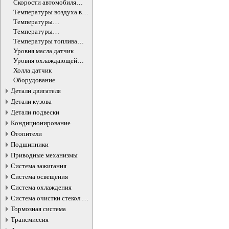
датчик
Скорости автомобиля
датчик
Температуры воздуха в
салоне датчик
Температуры
окружающей среды
Температуры
датчик
охлаждающей жидкости
Температуры топлива
ДВС датчик
датчик
Уровня масла датчик
Уровня охлаждающей
жидкости датчик
Холла датчик
Оборудование
Детали двигателя
Детали кузова
Детали подвески
Кондиционирование
Отопители
Подшипники
Приводные механизмы
Система зажигания
Система освещения
Система охлаждения
Система очистки стекол и
фар
Тормозная система
Трансмиссия