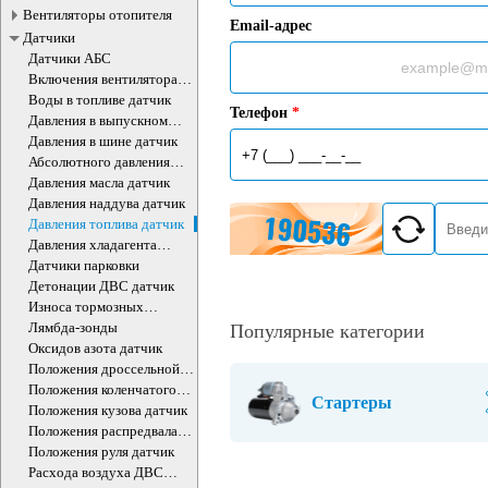
Вентиляторы отопителя
Email-адрес
Датчики
Датчики АБС
Включения вентилятора
датчик
Воды в топливе датчик
Телефон
*
Давления в выпускном
коллекторе датчик
Давления в шине датчик
Абсолютного давления
воздуха ДВС датчик
Давления масла датчик
Давления наддува датчик
Давления топлива датчик
Давления хладагента
датчик
Датчики парковки
Детонации ДВС датчик
Износа тормозных
колодок датчик
Лямбда-зонды
Популярные категории
Оксидов азота датчик
Положения дроссельной
заслонки датчики
Положения коленчатого
Стартеры
вала датчик
Положения кузова датчик
Положения распредвала
ДВС датчик
Положения руля датчик
Расхода воздуха ДВС