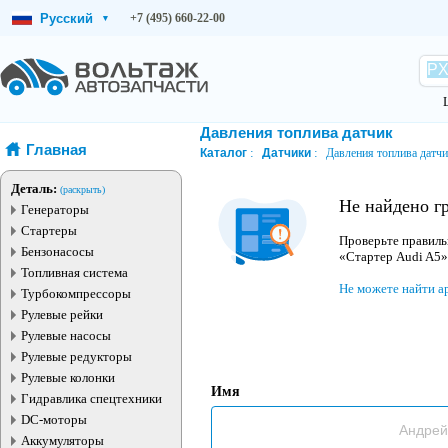
Русский
+7 (495) 660-22-00
▾
Давления топлива датчик
Главная
Каталог
Датчики
Давления топлива датч
Деталь:
(раскрыть)
Не найдено г
Генераторы
Стартеры
Проверьте правиль
Бензонасосы
«Стартер Audi A5»
Топливная система
Не можете найти а
Турбокомпрессоры
Рулевые рейки
Рулевые насосы
Рулевые редукторы
Рулевые колонки
Имя
Гидравлика спецтехники
DC-моторы
Аккумуляторы