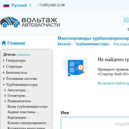
Русский
+7 (495) 660-22-00
▾
Маслопроводы турбокомпрессо
Главная
Каталог
Турбокомпрессоры
Маслопров
Деталь:
(раскрыть)
Не найдено г
Генераторы
Стартеры
Проверьте правиль
Бензонасосы
«Стартер Audi A5»
Топливная система
Не можете найти а
Турбокомпрессоры
Актуаторы
турбокомпрессора
Геометрии
турбокомпрессора
Ремкомплекты
Валы турбокомпрессора
Задние пластины
Имя
турбокомпрессора
Картриджи
турбокомпрессоров
Клапан электромагнитный
турбокомпрессора
Коллектора выпускные