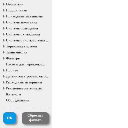
Отопители
Подшипники
Приводные механизмы
Система зажигания
Система освещения
Система охлаждения
Система очистки стекол и
фар
Тормозная система
Трансмиссия
Фильтры
Насосы для перекачки
жидкостей
Прочее
Детали электросамокатов и
электротранспорта
Расходные материалы
Рекламные материалы
Каталоги
Оборудование
Сбросить
OK
фильтр