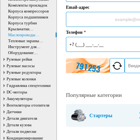
Комплекты прокладок
Email-адрес
Корпуса компрессоров
Корпуса подшипников
Корпуса турбин
Крыльчатки
Телефон
*
турбокомпрессора
Маслопроводы
турбокомпрессора
Тепловые экраны
турбокомпрессора
Инструмент для
турбокомпрессоров
Оборудование
турбокомпрессоров
Рулевые рейки
Рулевые насосы
Рулевые редукторы
Рулевые колонки
Гидравлика спецтехники
DC-моторы
Популярные категории
Аккумуляторы
Вентиляторы отопителя
Датчики
Стартеры
Детали двигателя
Детали кузова
Детали подвески
Кондиционирование