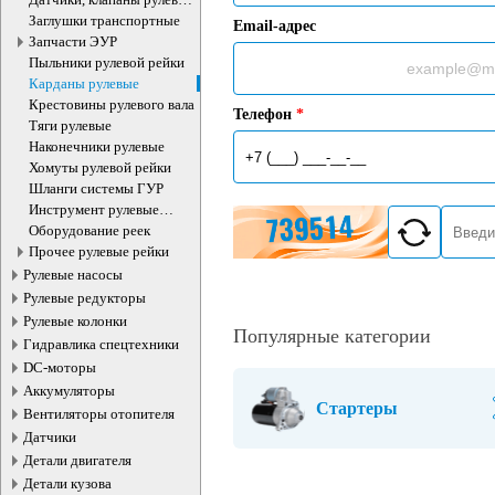
рейки
Заглушки транспортные
Email-адрес
Запчасти ЭУР
Пыльники рулевой рейки
Карданы рулевые
Крестовины рулевого вала
Телефон
*
Тяги рулевые
Наконечники рулевые
Хомуты рулевой рейки
Шланги системы ГУР
Инструмент рулевые
рейки
Оборудование реек
Прочее рулевые рейки
Рулевые насосы
Рулевые редукторы
Рулевые колонки
Популярные категории
Гидравлика спецтехники
DC-моторы
Аккумуляторы
Стартеры
Вентиляторы отопителя
Датчики
Детали двигателя
Детали кузова