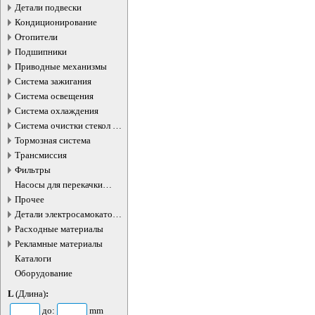
Детали подвески
Кондиционирование
Отопители
Подшипники
Приводные механизмы
Система зажигания
Система освещения
Система охлаждения
Система очистки стекол и
фар
Тормозная система
Трансмиссия
Фильтры
Насосы для перекачки
жидкостей
Прочее
Детали электросамокатов и
электротранспорта
Расходные материалы
Рекламные материалы
Каталоги
Оборудование
L
(Длина)
:
до:
mm