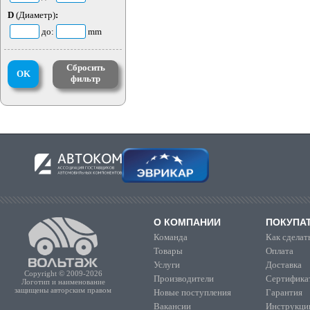
D
(Диаметр)
:
до:
mm
Сбросить
OK
фильтр
О КОМПАНИИ
ПОКУПА
Команда
Как сделать
Товары
Оплата
Услуги
Доставка
Copyright © 2009-2026
Производители
Сертифика
Логотип и наименование
защищены авторским правом
Новые поступления
Гарантия
Вакансии
Инструкции