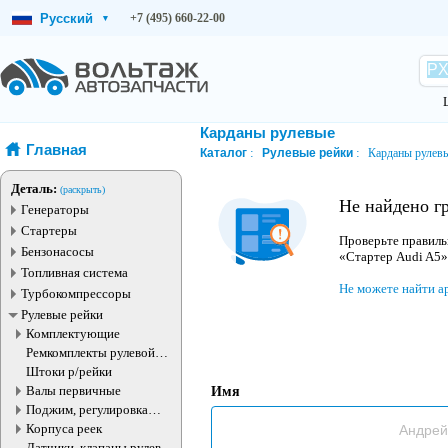
Русский
+7 (495) 660-22-00
▾
Карданы рулевые
Главная
Каталог
Рулевые рейки
Карданы рулев
Деталь:
(раскрыть)
Не найдено г
Генераторы
Стартеры
Проверьте правиль
Бензонасосы
«Стартер Audi A5»
Топливная система
Не можете найти а
Турбокомпрессоры
Рулевые рейки
Комплектующие
Ремкомплекты рулевой
рейки
Штоки р/рейки
Валы первичные
Имя
Поджим, регулировка
рулевые рейки
Корпуса реек
Датчики, клапаны рулевой