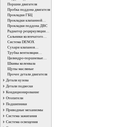
Поршни двигателя
Пробка поддона двигателя
Прокладки ГБЦ
Прокладки клапанной
крышки
Прокладки поддона ДВС
Радиатор рециркуляции
ОГ
Сальники коленчатого
вала двигателя
Система DENOX
Сухари клапанов
впускных/выпускных
Трубка вентиляции
картера
Цилиндро-поршневые
группы ДВС
Шкивы коленвала
Щупы масляные
Прочее детали двигателя
Детали кузова
Детали подвески
Кондиционирование
Отопители
Подшипники
Приводные механизмы
Система зажигания
Система освещения