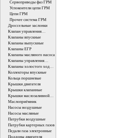
Сервоприводы фаз ГРМ
Успокоители цепи ГРМ
Цепи ГРМ
Прочее система ГРМ
Дроссельные заслонки
Клапан управления
впускного коллектора
Клапаны впускные
Клапаны выпускные
Клапаны ЕГР
Клапаны масляного насоса
Клапаны управления
впускного коллектора
Клапаны холостого хода
ДВС
Коллекторы впускные
Кольца поршневые
Крышки двигателя
Крышки клапанные
Крышки маслозаливной
горловины
Маслоприёмник
Насосы воздушные
Насосы масляные
Патрубки воздушные
Патрубки картерных газов
Педали газа электронные
Поддоны двигателя