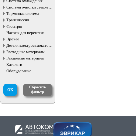
Система охлаждения
Система очистки стекол и
фар
Тормозная система
Трансмиссия
Фильтры
Насосы для перекачки
жидкостей
Прочее
Детали электросамокатов и
электротранспорта
Расходные материалы
Рекламные материалы
Каталоги
Оборудование
Сбросить
OK
фильтр