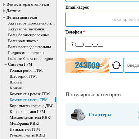
Вентиляторы отопителя
Email-адрес
Датчики
Детали двигателя
Актуаторы дроссельной
заслонки
Актуаторы заслонки
Телефон
*
впускного коллектора
Валы балансировочные
Валы коленчатые
Валы распределительные
ДВС
Гидрокомпенсаторы
Головки блока цилиндров
Система ГРМ
Ролики ремня ГРМ
Шестерни ГРМ
Шкивы
Клапан
электромагнитный
Популярные категории
Комплекты ремня ГРМ
изменения фаз ГРМ
Комплекты цепи ГРМ
Коромысло клапана ДВС
Крышки ремня ГРМ
Стартеры
Маслоотделители КВКГ
Мембраны КВКГ
Натяжители ГРМ
Ремкомплекты КВКГ