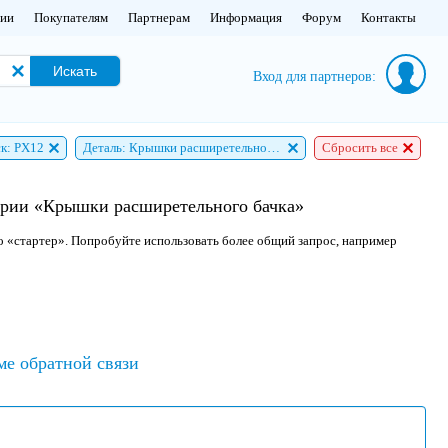
нии
Покупателям
Партнерам
Информация
Форум
Контакты
Искать
Вход для партнеров:
к: PX12
Деталь: Крышки расширетельного бачка
Сбросить все
гории «Крышки расширетельного бачка»
о «стартер». Попробуйте использовать более общий запрос, например
ме обратной связи