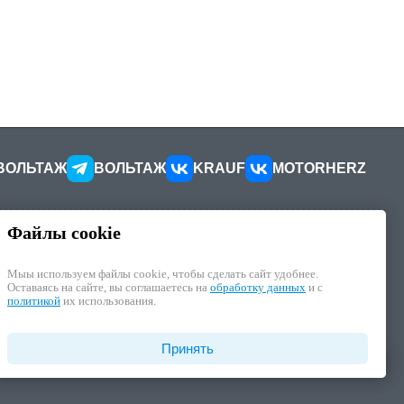
ВОЛЬТАЖ
ВОЛЬТАЖ
KRAUF
MOTORHERZ
Файлы cookie
КОНТАКТЫ
ителей
Как добраться
Мыы используем файлы cookie, чтобы cделать сайт удобнее.
Как связаться
Оставаясь на сайте, вы соглашаетесь на
обработку данных
и с
иалы
Наши реквизиты
политикой
их использования.
циальности
отку ПД