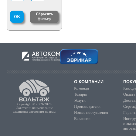
Сбросить
OK
фильтр
О КОМПАНИИ
ПОКУ
Команда
Как сде
Товары
Оплата
Услуги
Достав
Copyright © 2009-2026
Производители
Сертиф
Логотип и наименование
защищены авторским правом
Новые поступления
Гарант
Вакансии
Инстру
и эксп
автоза