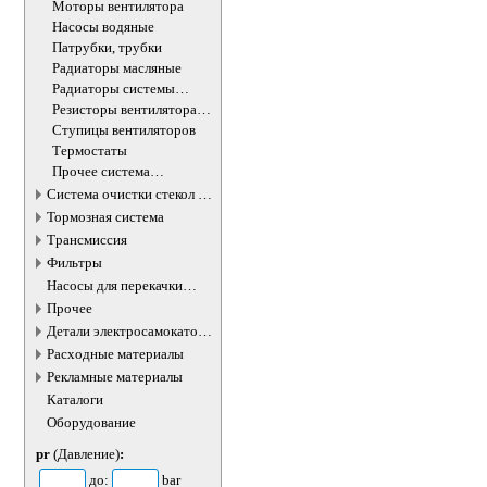
бачка
Моторы вентилятора
Насосы водяные
Патрубки, трубки
Радиаторы масляные
Радиаторы системы
охлаждения
Резисторы вентилятора
охлаждения
Ступицы вентиляторов
Термостаты
Прочее система
охлаждения
Система очистки стекол и
фар
Тормозная система
Трансмиссия
Фильтры
Насосы для перекачки
жидкостей
Прочее
Детали электросамокатов и
электротранспорта
Расходные материалы
Рекламные материалы
Каталоги
Оборудование
pr
(Давление)
:
до:
bar