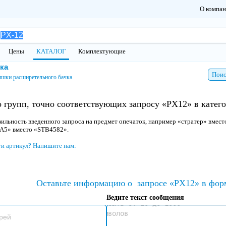
О компа
Цены
КАТАЛОГ
Комплектующие
ка
Поис
шки расширетельного бачка
 групп, точно соответствующих запросу «PX12» в кате
ильность введенного запроса на предмет опечаток, например «стратер» вмест
 A5» вместо «STB4582».
ти артикул? Напишите нам:
Оставьте информацию о
запросе «PX12» в фор
Ведите текст сообщения