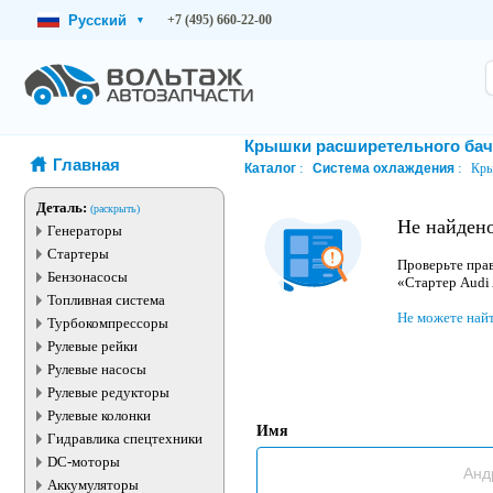
Русский
+7 (495) 660-22-00
▾
Крышки расширетельного бач
Главная
Каталог
Система охлаждения
Кры
Деталь:
(раскрыть)
Не найдено
Генераторы
Стартеры
Проверьте прав
Бензонасосы
«Стартер Audi
Топливная система
Не можете най
Турбокомпрессоры
Рулевые рейки
Рулевые насосы
Рулевые редукторы
Рулевые колонки
Имя
Гидравлика спецтехники
DC-моторы
Аккумуляторы