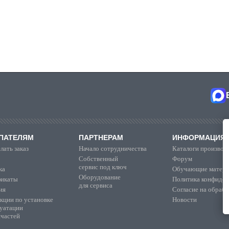
ПАТЕЛЯМ
ПАРТНЕРАМ
ИНФОРМАЦИЯ
лать заказ
Начало сотрудничества
Каталоги производ
Собственный
Форум
сервис под ключ
ка
Обучающие матер
Оборудование
икаты
Политика конфиден
для сервиса
ия
Согласие на обраб
кции по установке
Новости
луатации
пчастей