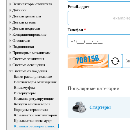
Вентиляторы отопителя
Email-адрес
Датчики
Детали двигателя
Детали кузова
Детали подвески
Телефон
*
Кондиционирование
Отопители
Подшипники
Приводные механизмы
Система зажигания
Система освещения
Система охлаждения
Бачки расширительные
Вентиляторы охлаждения
Вискомуфты
Популярные категории
Интеркулеры
Клапаны регулирующие
Кожухи вентиляторов
Стартеры
Корпусы термостата
Крыльчатки вентиляторов
Крыльчатки вискомуфт
Крышки расширетельного