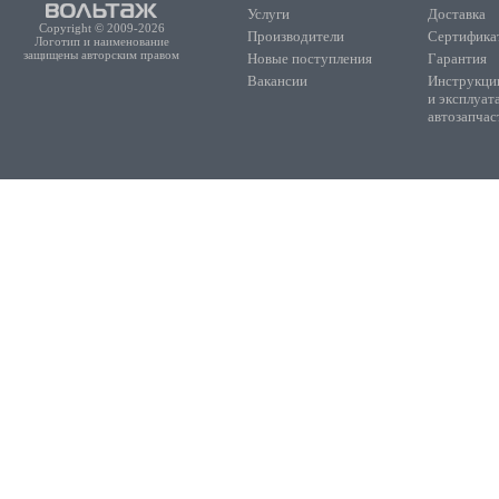
Услуги
Доставка
Copyright © 2009-2026
Производители
Сертифика
Логотип и наименование
защищены авторским правом
Новые поступления
Гарантия
Вакансии
Инструкции
и эксплуат
автозапчас