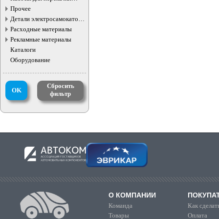
жидкостей
Прочее
Детали электросамокатов и
электротранспорта
Расходные материалы
Рекламные материалы
Каталоги
Оборудование
Сбросить
OK
фильтр
О КОМПАНИИ
ПОКУПА
Команда
Как сделать
Товары
Оплата