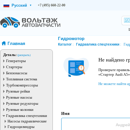
Русский
+7 (495) 660-22-00
▾
Гидромотор
Главная
Каталог
Гидравлика спецтехники
Гид
Деталь:
(раскрыть)
Не найдено г
Генераторы
Стартеры
Проверьте правиль
Бензонасосы
«Стартер Audi A5»
Топливная система
Не можете найти а
Турбокомпрессоры
Рулевые рейки
Рулевые насосы
Рулевые редукторы
Рулевые колонки
Имя
Гидравлика спецтехники
Насосы гидравлические
Гидроцилиндры