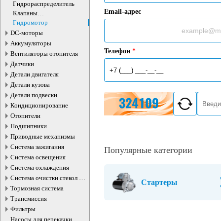
Гидрораспределитель
Email-адрес
Клапаны
электромагнитные
Гидромотор
DC-моторы
Аккумуляторы
Телефон
*
Вентиляторы отопителя
Датчики
Детали двигателя
Детали кузова
Детали подвески
Кондиционирование
Отопители
Подшипники
Приводные механизмы
Система зажигания
Популярные категории
Система освещения
Система охлаждения
Система очистки стекол и
Стартеры
фар
Тормозная система
Трансмиссия
Фильтры
Насосы для перекачки