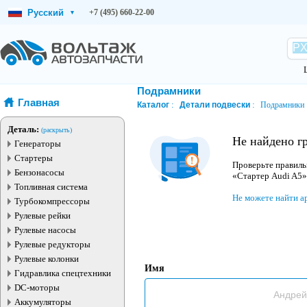
Русский
+7 (495) 660-22-00
▾
Подрамники
Главная
Каталог
Детали подвески
Подрамники
Деталь:
(раскрыть)
Не найдено г
Генераторы
Стартеры
Проверьте правиль
Бензонасосы
«Стартер Audi A5»
Топливная система
Не можете найти а
Турбокомпрессоры
Рулевые рейки
Рулевые насосы
Рулевые редукторы
Рулевые колонки
Имя
Гидравлика спецтехники
DC-моторы
Аккумуляторы