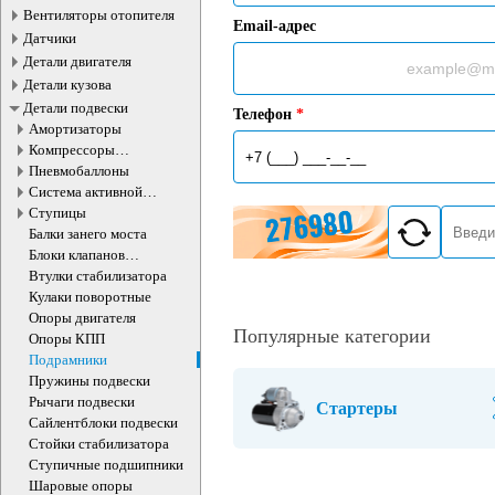
Вентиляторы отопителя
Email-адрес
Датчики
Детали двигателя
Детали кузова
Детали подвески
Телефон
*
Амортизаторы
Компрессоры
пневмоподвески
Пневмобаллоны
Система активной
стабилизации
Ступицы
Балки занего моста
Блоки клапанов
пневмоподвески
Втулки стабилизатора
Кулаки поворотные
Опоры двигателя
Популярные категории
Опоры КПП
Подрамники
Пружины подвески
Рычаги подвески
Стартеры
Сайлентблоки подвески
Стойки стабилизатора
Ступичные подшипники
Шаровые опоры