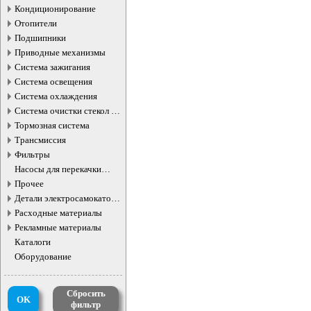
Кондиционирование
Отопители
Подшипники
Приводные механизмы
Система зажигания
Система освещения
Система охлаждения
Система очистки стекол и
фар
Тормозная система
Трансмиссия
Фильтры
Насосы для перекачки
жидкостей
Прочее
Детали электросамокатов и
электротранспорта
Расходные материалы
Рекламные материалы
Каталоги
Оборудование
Сбросить
OK
фильтр