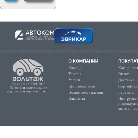
О КОМПАНИИ
ПОКУПА
Команда
Как сделать
Товары
Оплата
Услуги
Доставка
Copyright © 2009-2026
Производители
Сертифика
Логотип и наименование
защищены авторским правом
Новые поступления
Гарантия
Вакансии
Инструкции
и эксплуат
автозапчас