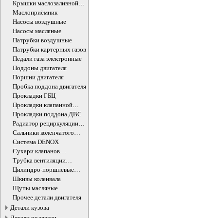
Крышки маслозаливной
горловины
Маслоприёмник
Насосы воздушные
Насосы масляные
Патрубки воздушные
Патрубки картерных газов
Педали газа электронные
Поддоны двигателя
Поршни двигателя
Пробка поддона двигателя
Прокладки ГБЦ
Прокладки клапанной
крышки
Прокладки поддона ДВС
Радиатор рециркуляции
ОГ
Сальники коленчатого
вала двигателя
Система DENOX
Сухари клапанов
впускных/выпускных
Трубка вентиляции
картера
Цилиндро-поршневые
группы ДВС
Шкивы коленвала
Щупы масляные
Прочее детали двигателя
Детали кузова
Детали подвески