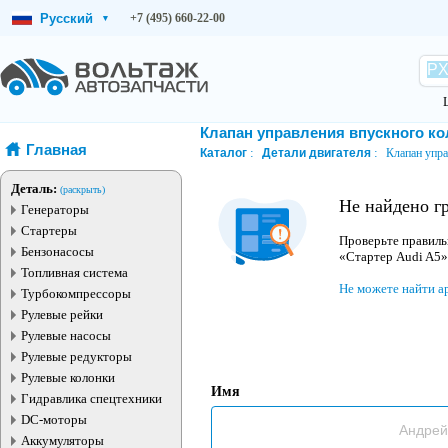
Русский
+7 (495) 660-22-00
▾
Клапан управления впускного ко
Главная
Каталог
Детали двигателя
Клапан упра
Деталь:
(раскрыть)
Не найдено г
Генераторы
Стартеры
Проверьте правиль
Бензонасосы
«Стартер Audi A5»
Топливная система
Не можете найти а
Турбокомпрессоры
Рулевые рейки
Рулевые насосы
Рулевые редукторы
Рулевые колонки
Имя
Гидравлика спецтехники
DC-моторы
Аккумуляторы