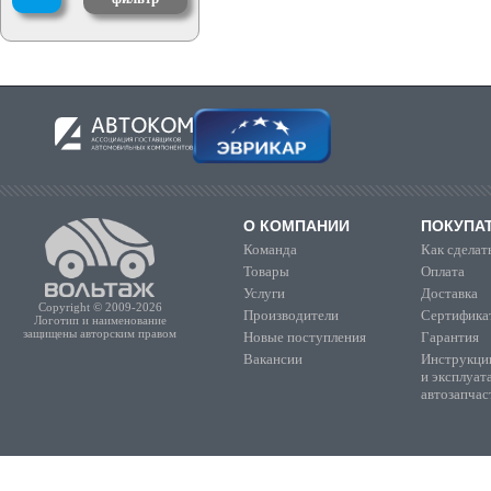
О КОМПАНИИ
ПОКУПА
Команда
Как сделать
Товары
Оплата
Услуги
Доставка
Copyright © 2009-2026
Производители
Сертифика
Логотип и наименование
защищены авторским правом
Новые поступления
Гарантия
Вакансии
Инструкции
и эксплуат
автозапчас