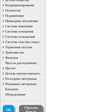
Кондиционирование
Отопители
Подшипники
Приводные механизмы
Система зажигания
Система освещения
Система охлаждения
Система очистки стекол и
фар
Тормозная система
Трансмиссия
Фильтры
Насосы для перекачки
жидкостей
Прочее
Детали электросамокатов и
электротранспорта
Расходные материалы
Рекламные материалы
Каталоги
Оборудование
Сбросить
OK
фильтр