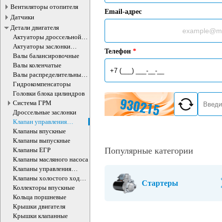
Вентиляторы отопителя
Email-адрес
Датчики
Детали двигателя
Актуаторы дроссельной
заслонки
Актуаторы заслонки
Телефон
*
впускного коллектора
Валы балансировочные
Валы коленчатые
Валы распределительные
ДВС
Гидрокомпенсаторы
Головки блока цилиндров
Система ГРМ
Дроссельные заслонки
Клапан управления
впускного коллектора
Клапаны впускные
Клапаны выпускные
Популярные категории
Клапаны ЕГР
Клапаны масляного насоса
Клапаны управления
впускного коллектора
Клапаны холостого хода
Стартеры
ДВС
Коллекторы впускные
Кольца поршневые
Крышки двигателя
Крышки клапанные