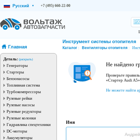
Русский
+7 (495) 660-22-00
▾
Инструмент системы отопителя
Главная
Каталог
Вентиляторы отопителя
Инст
Деталь:
(раскрыть)
Не найдено г
Генераторы
Стартеры
Проверьте правиль
Бензонасосы
«Стартер Audi A5»
Топливная система
Не можете найти а
Турбокомпрессоры
Рулевые рейки
Рулевые насосы
Рулевые редукторы
Рулевые колонки
Имя
Гидравлика спецтехники
DC-моторы
Аккумуляторы