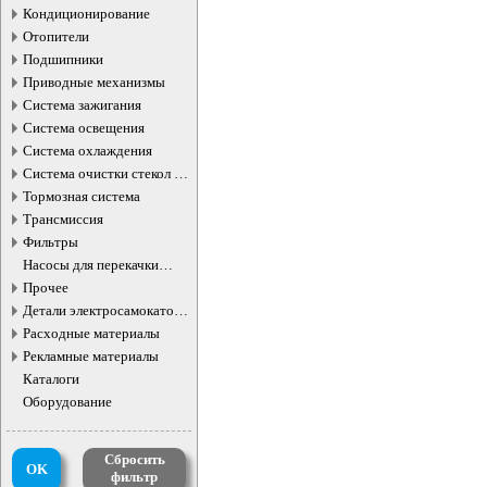
Кондиционирование
Отопители
Подшипники
Приводные механизмы
Система зажигания
Система освещения
Система охлаждения
Система очистки стекол и
фар
Тормозная система
Трансмиссия
Фильтры
Насосы для перекачки
жидкостей
Прочее
Детали электросамокатов и
электротранспорта
Расходные материалы
Рекламные материалы
Каталоги
Оборудование
Сбросить
OK
фильтр