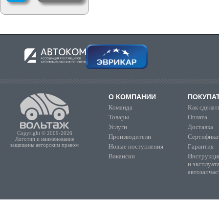
О КОМПАНИИ
ПОКУПА
Команда
Как сделать
Товары
Оплата
Услуги
Доставка
Copyright © 2009-2026
Производители
Сертифика
Логотип и наименование
защищены авторским правом
Новые поступления
Гарантия
Вакансии
Инструкции
и эксплуат
автозапчас