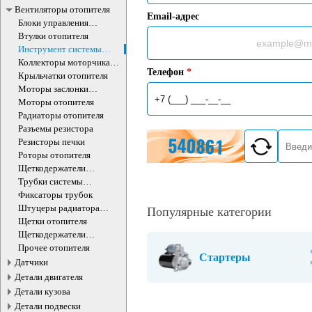
Вентиляторы отопителя
Email-адрес
Блоки управления
отопителем
Втулки отопителя
Инструмент системы
отопителя
Коллекторы моторчика
Телефон
*
отопителя
Крыльчатки отопителя
Моторы заслонки
отопителя
Моторы отопителя
Радиаторы отопителя
Разъемы резистора
Резисторы печки
Роторы отопителя
Щеткодержатели
моторчика печки
Трубки системы
отопления
Фиксаторы трубок
Штуцеры радиатора
Популярные категории
отопителя
Щетки отопителя
Щеткодержатели
моторчика печки
Прочее отопителя
Стартеры
Датчики
Детали двигателя
Детали кузова
Детали подвески